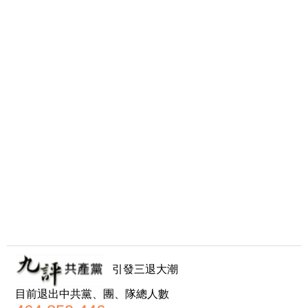
引發三退大潮
目前退出中共黨、團、隊總人數