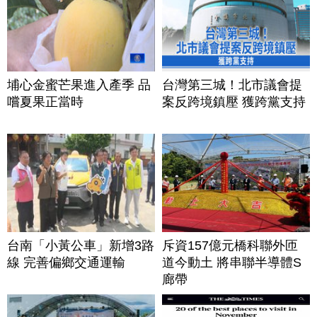
埔心金蜜芒果進入產季 品
台灣第三城！北市議會提
嚐夏果正當時
案反跨境鎮壓 獲跨黨支持
台南「小黃公車」新增3路
斥資157億元橋科聯外匝
線 完善偏鄉交通運輸
道今動土 將串聯半導體S
廊帶