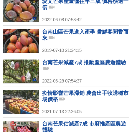
愛文芒果產量僅往年三成 價格漲逾一
倍
2022-06-08 07:58:42
台南山區芒果進入產季 嘗鮮客聞香而
來
2019-07-10 21:34:15
台南芒果減產7成 推動產區農遊體驗
2022-06-28 07:54:37
疫情影響芒果滯銷 農會出手收購穩市
場價格
2021-07-13 22:26:05
台南芒果估減產7成 市府推產區農遊
體驗