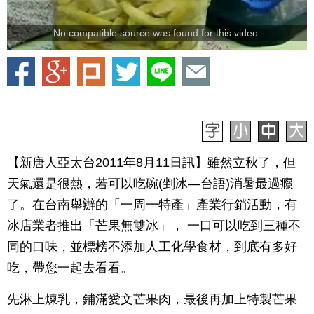
No compatible source was found for this video.
【新唐人亞太台2011年8月11日訊】雖然立秋了，但
天氣還是很熱，若可以吃碗(剉冰—台語)消暑最過癮
了。在台南舉辦的「一周一特產」產業行銷活動，有
冰店業者推出「芒果無雙冰」， 一口可以吃到三種不
同的口味，並標榜不添加人工化學食材，到底有多好
吃，帶您一起去看看。
先淋上煉乳，鋪滿愛文芒果肉，最後再加上特製芒果