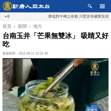
降低對中稀土依賴 川普宣布礦業投資20億美
首頁
›
新聞
›
地方
台南玉井「芒果無雙冰」 吸睛又好
吃
更新時間：2011-08-11 20:21:48