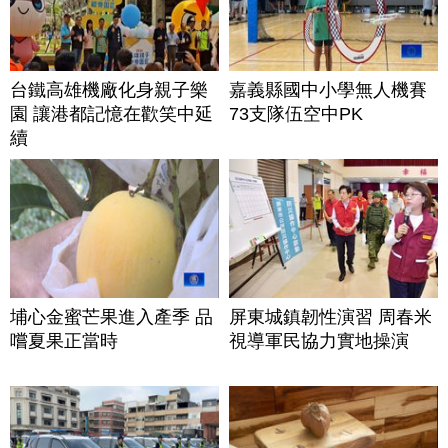
台鐵高雄機廠化身親子樂
嘉義縣國中小學無人機賽
園 讓港都記憶在歡笑中延
73支隊伍空中PK
續
埔心金蜜芒果進入產季 品
屏東城鎮韌性演習 周春米
嚐夏果正當時
視導軍民協力實地操演