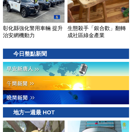
彰化縣強化警用車輛 提升
生態殺手「銀合歡」翻轉
治安網機動力
成社區綠金產業
今日整點新聞
地方一週最 HOT