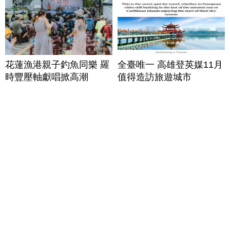
花蓮漁港親子釣魚同樂 羅
全臺唯一 高雄登英媒11月
時豐壓軸獻唱掀高潮
值得造訪旅遊城市