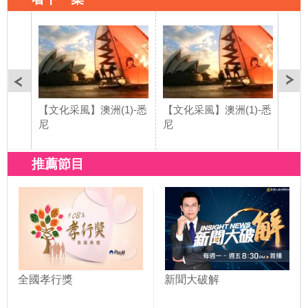
【文化采風】澳洲(1)-悉
【文化采風】澳洲(1)-悉
【文
尼
尼
培拉
推薦節目
全國孝行獎
新聞大破解