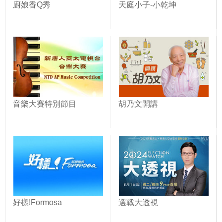
廚娘香Q秀
天庭小子-小乾坤
音樂大賽特別節目
胡乃文開講
好樣!Formosa
選戰大透視