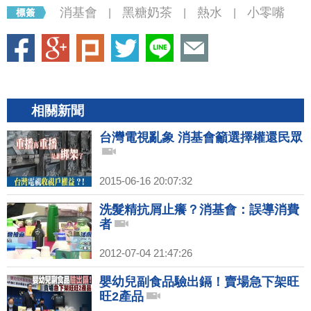
消基會
黑糖奶茶
熱水
小零嘴
|
|
|
相關新聞
台灣電視亂象 消基會籲選擇權還民眾
2015-06-16 20:07:32
洗髮精抗屑止癢？消基會：誤導消費
者
2012-07-04 21:47:26
嬰幼兒副食品驗出鎘！賣場急下架旺
旺2產品