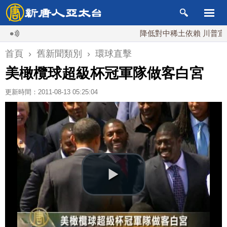
降低對中稀土依賴 川普宣布礦
首頁
›
舊新聞類別
›
環球直擊
美橄欖球超級杯冠軍隊做客白宮
更新時間：2011-08-13 05:25:04