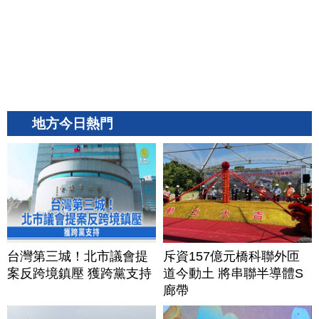
地方今日熱門
台灣第三城！北市議會提
斥資157億元橋科聯外匝
案反跨境鎮壓 獲跨黨支持
道今動土 將串聯半導體S
廊帶