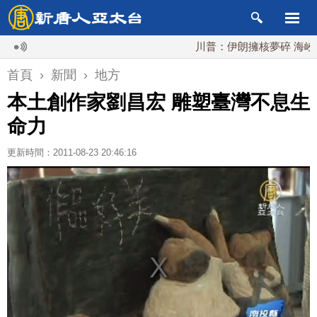
川普：伊朗擁核夢碎 海峽即將恢
首頁
›
新聞
›
地方
本土創作家劉昌宏 雕塑臺灣不息生
命力
更新時間：2011-08-23 20:46:16