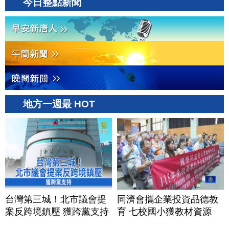
今日整點新聞
地方一週最 HOT
台灣第三城！北市議會提
同濟會攜企業投資品德教
案反跨境鎮壓 獲跨黨支持
育 七校國小獲教材資源