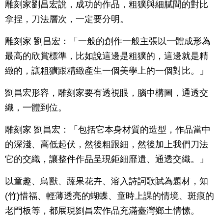
雕刻家劉昌宏說，成功的作品，粗獷與細膩間的對比
拿捏，刀法層次，一定要分明。
雕刻家 劉昌宏：「一般的創作一般主張以一體成形為
最高的欣賞標準，比如說這邊是粗獷的，這邊就是精
緻的，讓粗獷跟精緻產生一個美學上的一個對比。」
劉昌宏形容，雕刻家要有透視眼，腦中構圖，通透交
織，一體到位。
雕刻家 劉昌宏：「包括它本身材質的造型，作品當中
的深淺、高低起伏，然後粗跟細，然後加上我們刀法
它的交織，讓整件作品呈現鉅細靡遺、通透交織。」
以童趣、鳥獸、蔬果花卉、溶入詩詞歌賦為題材，知
(竹)惜福、輕薄透亮的蝴蝶、童時上課的情境、斑痕的
老門板等，都展現劉昌宏作品充滿臺灣鄉土情愫。