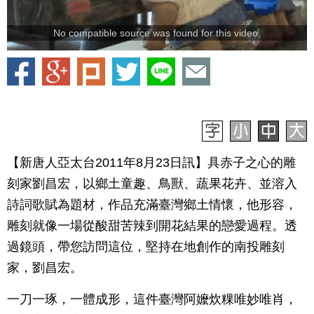
No compatible source was found for this video.
【新唐人亞太台2011年8月23日訊】具赤子之心的雕
刻家劉昌宏，以鄉土童趣、鳥獸、蔬果花卉、並溶入
詩詞歌賦為題材，作品充滿臺灣鄉土情懷，他形容，
雕刻就像一場從酸甜苦辣到開花結果的戀愛過程。透
過鏡頭，帶您訪問這位，堅持在地創作的南投雕刻
家，劉昌宏。
一刀一琢，一體成形，這件臺灣阿嬤炊粿唯妙唯肖，