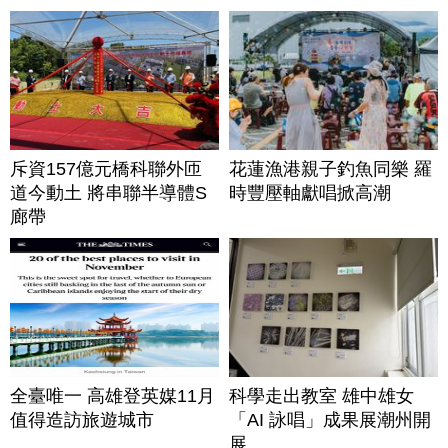
斥資157億元橋科聯外匝
花蓮漁港親子釣魚同樂 羅
道今動土 將串聯半導體S
時豐壓軸獻唱掀高潮
廊帶
全臺唯一 高雄登英媒11月
科學走出教室 雄中雄女
值得造訪旅遊城市
「AI 詠唱」成果展潮州開
展