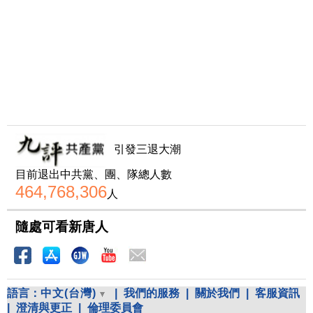
引發三退大潮
目前退出中共黨、團、隊總人數
464,768,306
人
隨處可看新唐人
語言：
中文(台灣)
|
我們的服務
|
關於我們
|
客服資訊
|
澄清與更正
|
倫理委員會