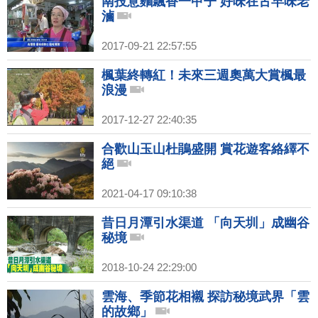
南投意麵飄香一甲子 好味在古早味老
滷
2017-09-21 22:57:55
楓葉終轉紅！未來三週奧萬大賞楓最
浪漫
2017-12-27 22:40:35
合歡山玉山杜鵑盛開 賞花遊客絡繹不
絕
2021-04-17 09:10:38
昔日月潭引水渠道 「向天圳」成幽谷
秘境
2018-10-24 22:29:00
雲海、季節花相襯 探訪秘境武界「雲
的故鄉」