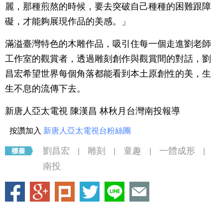
麗，那種煎熬的時候，要去突破自己種種的困難跟障
礙，才能夠展現作品的美感。」
滿溢臺灣特色的木雕作品，吸引住每一個走進劉老師
工作室的觀賞者，透過雕刻創作與觀賞間的對話，劉
昌宏希望世界每個角落都能看到本土原創性的美，生
生不息的流傳下去。
新唐人亞太電視 陳漢昌 林秋月台灣南投報導
按讚加入
新唐人亞太電視台粉絲團
劉昌宏
雕刻
童趣
一體成形
|
|
|
|
南投