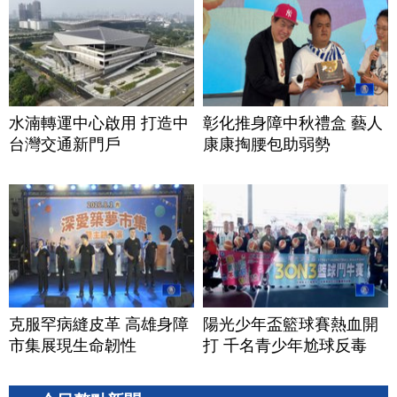
水湳轉運中心啟用 打造中
彰化推身障中秋禮盒 藝人
台灣交通新門戶
康康掏腰包助弱勢
克服罕病縫皮革 高雄身障
陽光少年盃籃球賽熱血開
市集展現生命韌性
打 千名青少年尬球反毒