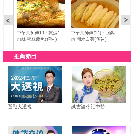
中華真師傅13：乾煸牛
中華真師傅(14)：回鍋
中華
肉絲 辣豆瓣魚(預告)
肉 開水白菜(預告)
白肉
推薦節目
選戰大透視
談古論今話中醫