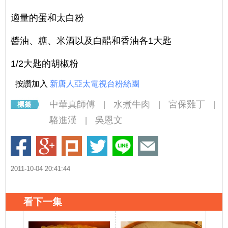
適量的蛋和太白粉
醬油、糖、米酒以及白醋和香油各1大匙
1/2大匙的胡椒粉
按讚加入
新唐人亞太電視台粉絲團
中華真師傅
水煮牛肉
宮保雞丁
|
|
|
駱進漢
吳恩文
|
2011-10-04 20:41:44
看下一集