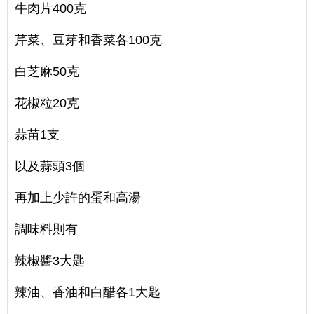
牛肉片400克
芹菜、豆芽和香菜各100克
白芝麻50克
花椒粒20克
蒜苗1支
以及蒜頭3個
再加上少許的蛋和高湯
調味料則有
辣椒醬3大匙
辣油、香油和白醋各1大匙