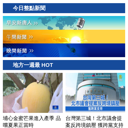
今日整點新聞
地方一週最 HOT
埔心金蜜芒果進入產季 品
台灣第三城！北市議會提
嚐夏果正當時
案反跨境鎮壓 獲跨黨支持