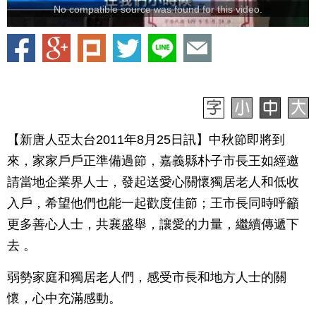
No compatible source was found for this video.
【新唐人亞太台2011年8月25日訊】中秋節即將到
來，家家戶戶正準備過節，嘉義縣朴子市長王如經邀
請當地企業界人士，發起送愛心關懷獨居老人和低收
入戶，希望他們也能一起歡度佳節；王市長同時呼籲
更多善心人士，共襄盛舉，讓愛的力量，繼續傳遞下
去 。
弱勢家庭和獨居老人們，感受市長和地方人士的關
懷，心中充滿感動。