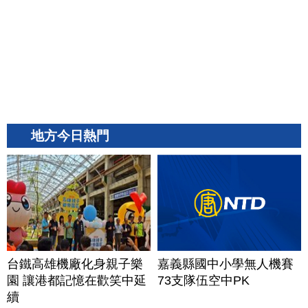
地方今日熱門
台鐵高雄機廠化身親子樂
嘉義縣國中小學無人機賽
園 讓港都記憶在歡笑中延
73支隊伍空中PK
續