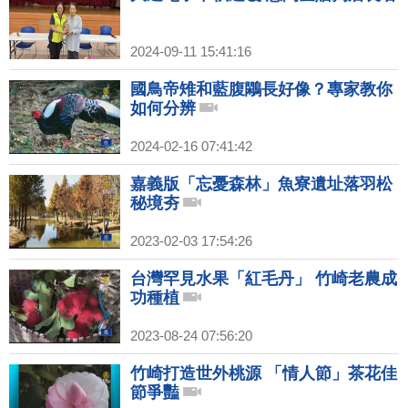
2024-09-11 15:41:16
國鳥帝雉和藍腹鷴長好像？專家教你
如何分辨
2024-02-16 07:41:42
嘉義版「忘憂森林」魚寮遺址落羽松
秘境夯
2023-02-03 17:54:26
台灣罕見水果「紅毛丹」 竹崎老農成
功種植
2023-08-24 07:56:20
竹崎打造世外桃源 「情人節」茶花佳
節爭豔