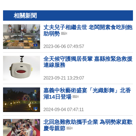
相關新聞
丈夫兒子相繼去世 老闆開素食吃到飽
助弱勢
2023-06-06 07:49:57
全天候守護獨居長輩 嘉縣推緊急救援
連線服務
2023-09-21 13:29:07
嘉義中秋藝術盛宴「光織影舞」北香
湖14日登場
2024-09-04 07:47:11
北回急難救助攜手企業 為弱勢家庭歡
慶母親節