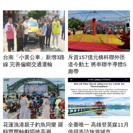
台南「小黃公車」新增3路
斥資157億元橋科聯外匝
線 完善偏鄉交通運輸
道今動土 將串聯半導體S
廊帶
花蓮漁港親子釣魚同樂 羅
全臺唯一 高雄登英媒11月
時豐壓軸獻唱掀高潮
值得造訪旅遊城市