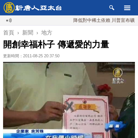
降低對中稀土依賴 川普宣布礦業投資2
首頁
›
新聞
›
地方
開創幸福朴子 傳遞愛的力量
更新時間：2011-08-25 20:37:50