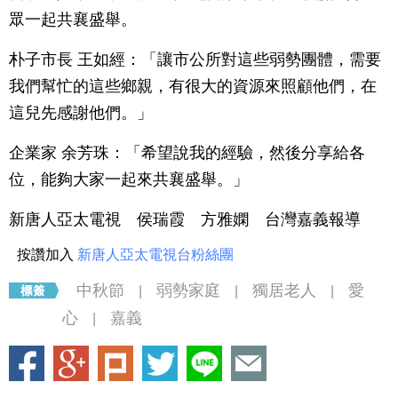
眾一起共襄盛舉。
朴子市長 王如經：「讓市公所對這些弱勢團體，需要
我們幫忙的這些鄉親，有很大的資源來照顧他們，在
這兒先感謝他們。」
企業家 余芳珠：「希望說我的經驗，然後分享給各
位，能夠大家一起來共襄盛舉。」
新唐人亞太電視 侯瑞霞 方雅嫻 台灣嘉義報導
按讚加入
新唐人亞太電視台粉絲團
中秋節
弱勢家庭
獨居老人
愛
|
|
|
心
嘉義
|