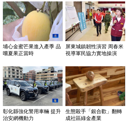
埔心金蜜芒果進入產季 品
屏東城鎮韌性演習 周春米
嚐夏果正當時
視導軍民協力實地操演
彰化縣強化警用車輛 提升
生態殺手「銀合歡」翻轉
治安網機動力
成社區綠金產業