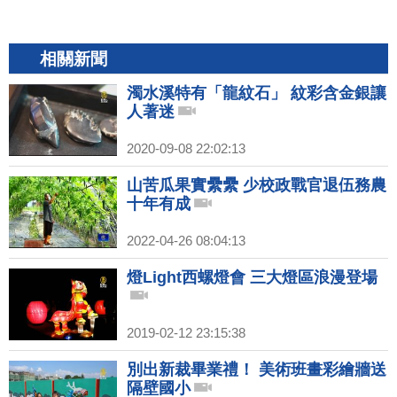
相關新聞
濁水溪特有「龍紋石」 紋彩含金銀讓
人著迷
2020-09-08 22:02:13
山苦瓜果實纍纍 少校政戰官退伍務農
十年有成
2022-04-26 08:04:13
燈Light西螺燈會 三大燈區浪漫登場
2019-02-12 23:15:38
別出新裁畢業禮！ 美術班畫彩繪牆送
隔壁國小