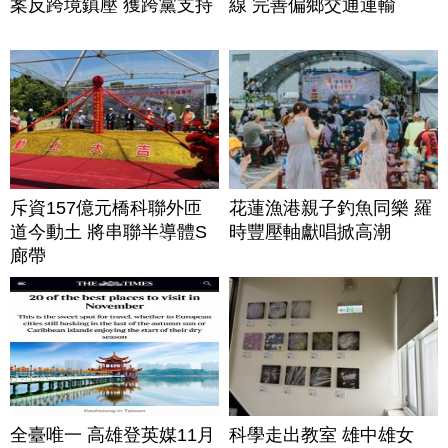
案反跨境鎮壓 獲跨黨支持
線 完善偏鄉交通運輸
斥資157億元橋科聯外匝
花蓮漁港親子釣魚同樂 羅
道今動土 將串聯半導體S
時豐壓軸獻唱掀高潮
廊帶
全臺唯一 高雄登英媒11月
科學走出教室 雄中雄女