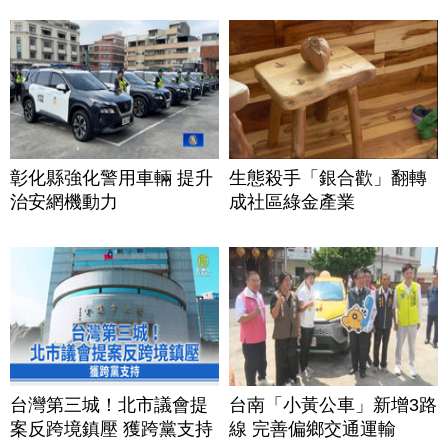
彰化縣強化警用車輛 提升
生態殺手「銀合歡」翻轉
治安網機動力
成社區綠金產業
台灣第三城！北市議會提
台南「小黃公車」新增3路
案反跨境鎮壓 獲跨黨支持
線 完善偏鄉交通運輸