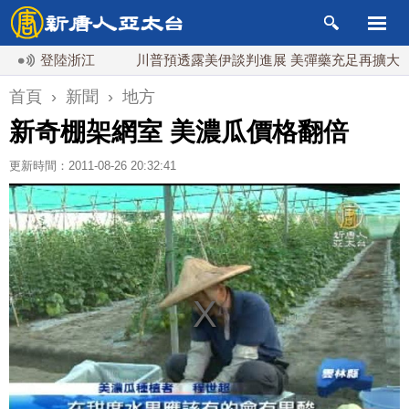
日登陸浙江
川普預透露美伊談判進展 美彈藥充足再擴大生產
首頁
›
新聞
›
地方
新奇棚架網室 美濃瓜價格翻倍
更新時間：2011-08-26 20:32:41