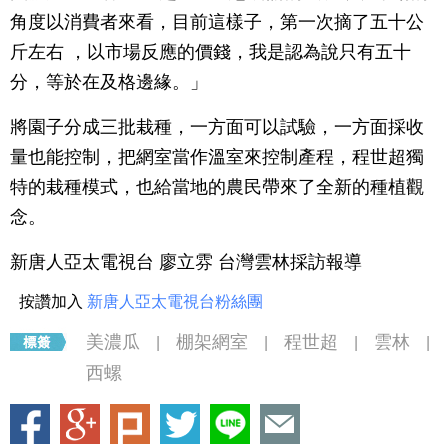
角度以消費者來看，目前這樣子，第一次摘了五十公
斤左右 ，以市場反應的價錢，我是認為說只有五十
分，等於在及格邊緣。」
將園子分成三批栽種，一方面可以試驗，一方面採收
量也能控制，把網室當作溫室來控制產程，程世超獨
特的栽種模式，也給當地的農民帶來了全新的種植觀
念。
新唐人亞太電視台 廖立雰 台灣雲林採訪報導
按讚加入
新唐人亞太電視台粉絲團
美濃瓜
棚架網室
程世超
雲林
|
|
|
|
西螺