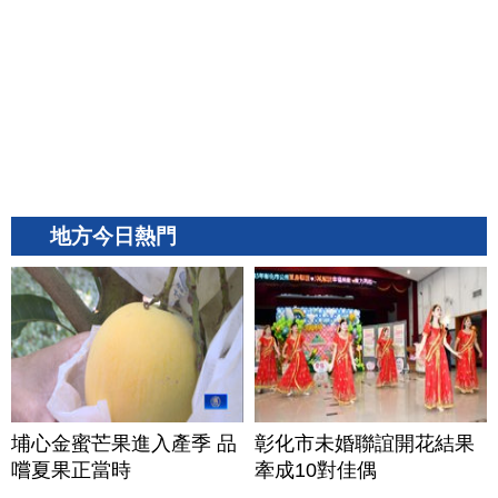
地方今日熱門
埔心金蜜芒果進入產季 品
彰化市未婚聯誼開花結果
嚐夏果正當時
牽成10對佳偶