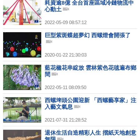
耗資逾8億 全台首座區域冷鏈物流中
心動土
2022-05-09 08:57:12
巨型紫斑蝶超夢幻 西螺燈會開張了
2020-01-22 21:30:03
藍花楹花串綻放 雲林紫色花毯遍布鄉
間
2022-05-11 08:09:50
西螺埤頭公園迎新 「西螺藝享家」注
入藝文氣息
2021-07-31 21:28:52
退休生活自造精彩人生 摺紙天地創意
無限