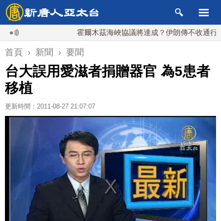
霍爾木茲海峽協議將達成？伊朗傳不收通行費
首頁
›
新聞
›
要聞
台大誤用愛滋者捐贈器官 為5患者
移植
更新時間：2011-08-27 21:07:07