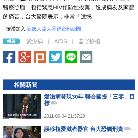
醫療照顧，包括緊急HIV預防性投藥，造成病友及家屬
的痛苦，台大醫院表示：非常「遺憾」。
按讚加入
新唐人亞太電視台粉絲團
愛滋病
AIDS
器官移植
|
|
相關新聞
愛滋病發現30年 聯合國提「三零」目
標
2011-06-04 21:37:29
誤移植愛滋者器官 台大恐觸刑責