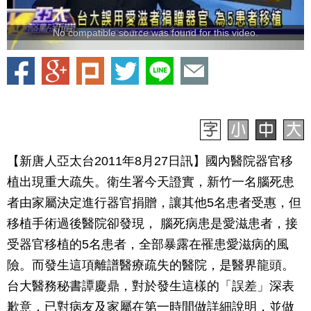
No compatible source was found for this video.
【新唐人亞太台2011年8月27日訊】國內醫院器官移
植出現重大疏失。衛生署今天證實，新竹一名腦死患
者由家屬決定進行器官捐贈，讓其他5名患者受惠，但
移植手術過後醫院卻發現， 腦死病患是愛滋患者，接
受器官移植的5名患者，全部暴露在罹患愛滋病的風
險。而發生這項離譜醫療疏失的醫院，是醫界龍頭。
台大醫務秘書譚慶鼎，對於發生這樣的「誤差」深表
歉意，已對病友及家屬在第一時間做詳細說明，並做