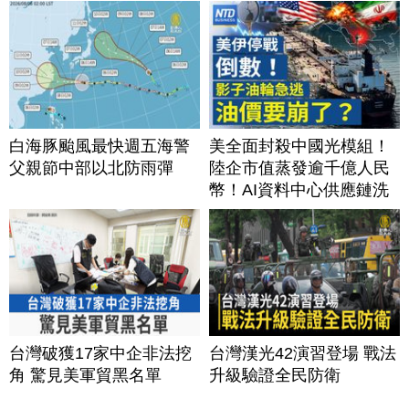
白海豚颱風最快週五海警
美全面封殺中國光模組！
父親節中部以北防雨彈
陸企市值蒸發逾千億人民
幣！AI資料中心供應鏈洗
牌？台灣喜迎轉單！成關
鍵樞紐？｜#財經新聞
│20260805 (三)
台灣破獲17家中企非法挖
台灣漢光42演習登場 戰法
角 驚見美軍貿黑名單
升級驗證全民防衛