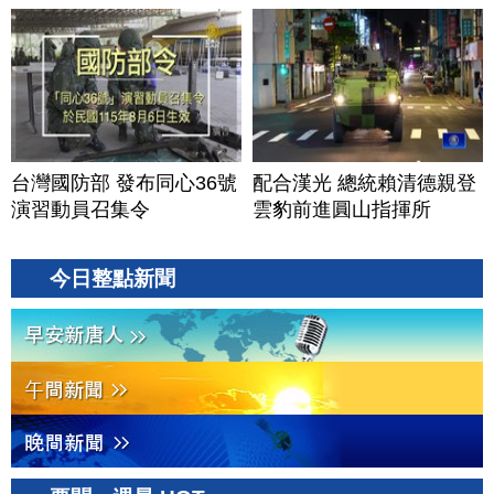
台灣國防部 發布同心36號
配合漢光 總統賴清德親登
演習動員召集令
雲豹前進圓山指揮所
今日整點新聞