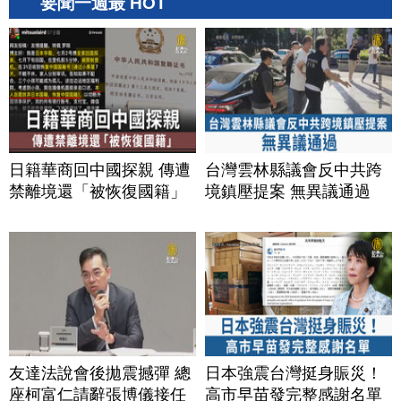
要聞一週最 HOT
日籍華商回中國探親 傳遭
台灣雲林縣議會反中共跨
禁離境還「被恢復國籍」
境鎮壓提案 無異議通過
友達法說會後拋震撼彈 總
日本強震台灣挺身賑災！
座柯富仁請辭張博儀接任
高市早苗發完整感謝名單