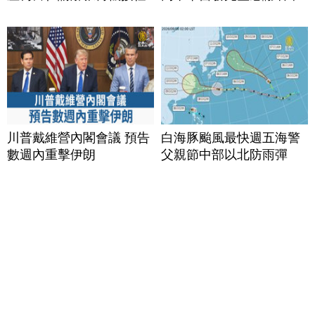
川普戴維營內閣會議 預告
白海豚颱風最快週五海警
數週內重擊伊朗
父親節中部以北防雨彈