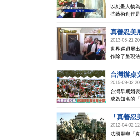
以刻畫人物
些藝術創作
膩、傳神的
真善忍美
2013-05-21 20
世界巡迴展
作除了呈現
也揭露中共迫
台灣辦桌
2015-09-02 20
台灣早期婚
成為知名的
灣總舖師一
「真善忍
2012-04-02 12
法國舉辦「