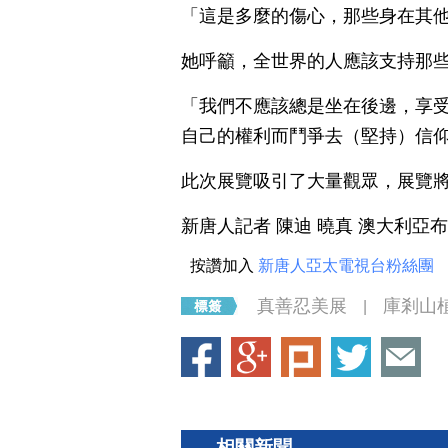
「這是多麼的傷心，那些身在其
她呼籲，全世界的人應該支持那
「我們不應該總是坐在後邊，享
自己的權利而鬥爭去（堅持）信
此次展覽吸引了大量觀眾，展覽將
新唐人記者 陳迪 曉真 澳大利亞
按讚加入
新唐人亞太電視台粉絲團
真善忍美展
庫剎山
|
相關新聞