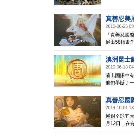
,「真善忍美
真善忍美
2010-06-26 09
「真善忍國際
展出58幅畫
迫害，堅忍不
澳洲昆士
2010-06-13 04
演出團隊中
他們舉辦了
真善忍國
2014-10-01 13
巡迴全球五大
月12日，在
術家和教育