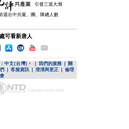
引發三退大潮
前退出中共黨、團、隊總人數
處可看新唐人
：
中文(台灣)
|
我們的服務
|
關
們
|
客服資訊
|
澄清與更正
|
倫理
會
Copyright ©2002-2023