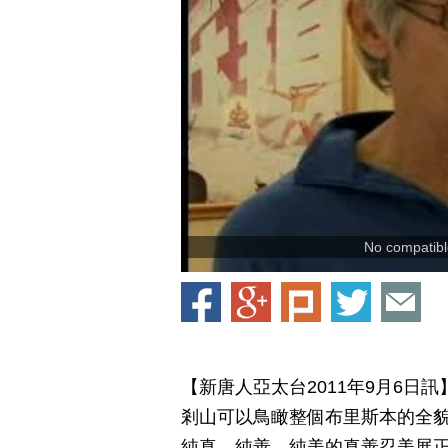
No compatible
【新唐人亞太台2011年9月6
剎山可以鳥瞰整個布里斯本的全
純真，純善，純美的真善忍美展