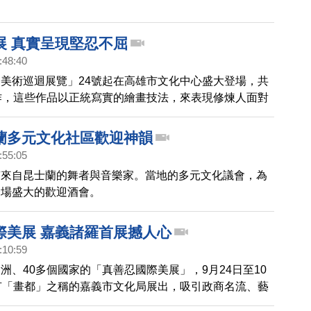
展」法國波爾多呼喚良知
展 真實呈現堅忍不屈
:48:40
美術巡迴展覽」24號起在高雄市文化中心盛大登場，共
作，這些作品以正統寫實的繪畫技法，來表現修煉人面對
屈，用生命實踐“真善忍”的歷程。
蘭多元文化社區歡迎神韻
:55:05
有來自昆士蘭的舞者與音樂家。當地的多元文化議會，為
一場盛大的歡迎酒會。
際美展 嘉義諸羅首展撼人心
:10:59
洲、40多個國家的「真善忍國際美展」，9月24日至10
有「畫都」之稱的嘉義市文化局展出，吸引政商名流、藝
界人士，慕名而來。