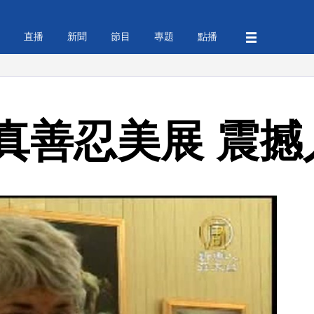
直播
新聞
節目
專題
點播
真善忍美展 震撼