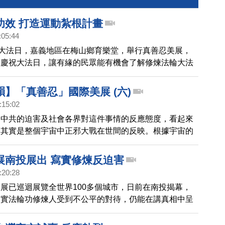
功效 打造運動紮根計畫
:05:44
輪大法日，嘉義地區在梅山鄉育樂堂，舉行真善忍美展，
來慶祝大法日，讓有緣的民眾能有機會了解修煉法輪大法
】「真善忍」國際美展 (六)
:15:02
，中共的迫害及社會各界對這件事情的反應態度，看起來
，其實是整個宇宙中正邪大戰在世間的反映。根據宇宙的
地下，任何生命幹了壞事都得償還。 ,【東方神韻】「真
 (六)
展南投展出 寫實修煉反迫害
:20:28
展已巡迴展覽全世界100多個城市，日前在南投揭幕，
寫實法輪功修煉人受到不公平的對待，仍能在講真相中呈
的精神，畫作中的人物場景栩栩如生，躍然紙上，震撼與