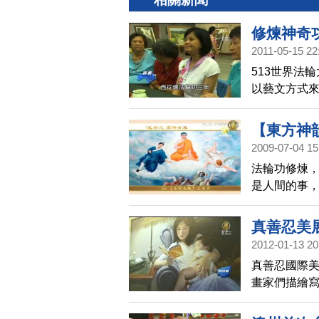
修煉神奇
2011-05-15 22
513世界法
以藝文方式
的美好。
【東方神韻
2009-07-04 15
法輪功修煉
是人間的事
理，不管天上
善忍」國際美展
真善忍美
2012-01-13 20
真善忍國際美
畫家們描繪
現堅忍不拔
會貴賓。