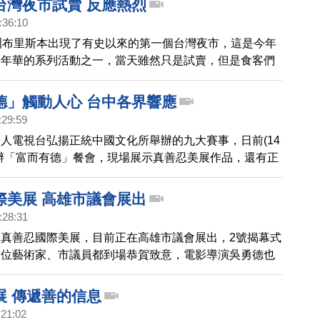
台灣夜市試賣 反應熱烈
:36:10
洲布里斯本出現了有史以來的第一個台灣夜市，這是今年
嘉年華的系列活動之一，當天雖然只是試賣，但是食客們
萬頭鑽動，請看我們澳洲記者的報導。
德」觸動人心 台中各界響應
:29:59
人電視台弘揚正統中國文化所舉辦的九大賽事，日前(14
辦「富而有德」餐會，現場展示真善忍美展作品，還有正
術，漢服走秀等演出，感動了與會各界人士，迴響相當熱
際美展 高雄市議會展出
:28:31
真善忍國際美展，目前正在高雄市議會展出，2號揭幕式
多位藝術家、市議員都到場恭賀致意，電影導演吳勇德也
解說，引領觀眾鑑賞畫作內涵及意境。
展 傳遞善的信息
:21:02