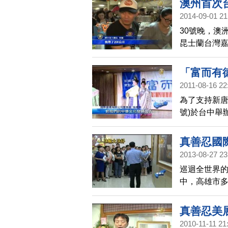
澳州首次
2014-09-01 21
30號晚，澳
昆士蘭台灣
反應熱烈，
「富而有
2011-08-16 22
為了支持新唐
號)於台中舉
統聲樂、武
烈。
真善忍國
2013-08-27 23
巡迴全世界的
中，高雄市
為來賓導覽
真善忍美
2010-11-11 21