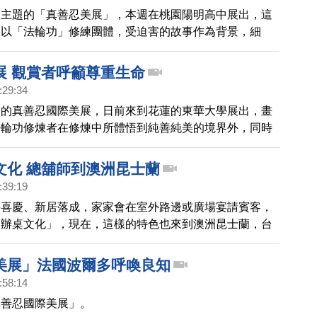
為主題的「真善忍美展」，本週在桃園陽明高中展出，這
是以「法輪功」修練團體，受迫害的故事作為背景，細
畫功，讓觀賞的學生特別的感動和讚賞。
展 觀賞者呼籲尊重生命
:29:34
出的真善忍國際美展，日前來到花蓮的東華大學展出，畫
法輪功修煉者在修煉中所體悟到純善純美的境界外，同時
害法輪功的真相。讓許多觀賞者深受觸動 。
文化 總舖師到澳洲昆士蘭
:39:19
喪喜慶、新居落成，家家會在室外路邊或廣場宴請賓客，
「辦桌文化」，現在，這樣的特色也來到澳洲昆士蘭，台
展廚藝，讓許多澳洲嘉賓大為讚歎。
美展」法國波爾多呼喚良知
:58:14
真善忍國際美展」。