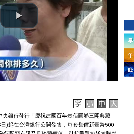
台灣中央銀行發行「慶祝建國百年壹佰圓券三開典藏
8日)起在台灣銀行公開發售，每套售價新臺幣500
分行配額有限又具珍藏價值，引起民眾排隊搶購熱