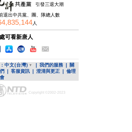
引發三退大潮
前退出中共黨、團、隊總人數
64,835,144
人
處可看新唐人
：
中文(台灣)
|
我們的服務
|
關
們
|
客服資訊
|
澄清與更正
|
倫理
會
Copyright ©2002-2023