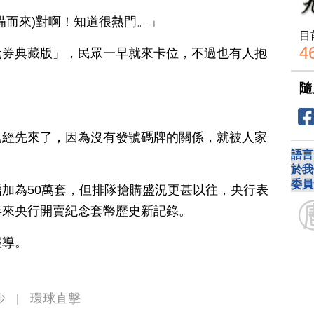
備而來)對啊！知道很熱門。」
目
4
元券典藏版」，民眾一早就來卡位，不過也有人抱
隨
」
已經先來了，因為沒有發號碼牌的關係，就被人家
語言
於我
委員
加為50萬套，但排隊搶購盛況更甚以往，央行表
年來央行開賣紀念套幣歷史新記錄。
報導。
鈔
環球直擊
|