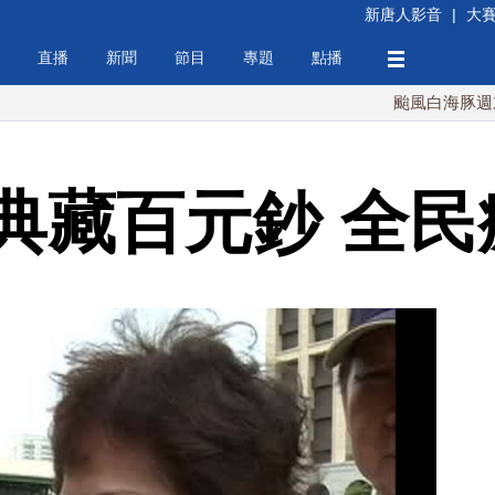
新唐人影音
|
大
直播
新聞
節目
專題
點播
颱風白海豚週末最接近
典藏百元鈔 全民