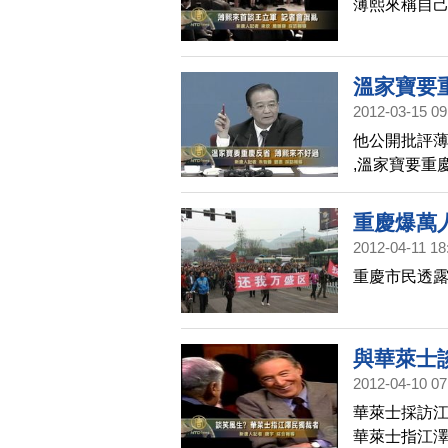
薄熙來稱自己
溫家寶要
2012-03-15 09
他公開批評
,溫家寶要重
重慶爆萬
2012-04-11 18
重慶市民透露
與華萊士
2012-04-10 07
華萊士採訪江
華萊士指江