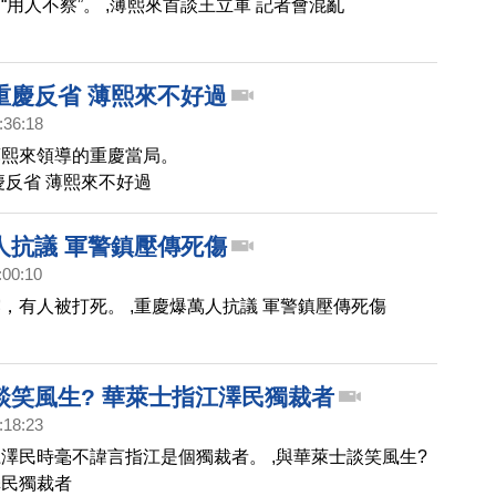
“用人不察”。 ,薄熙來首談王立軍 記者會混亂
重慶反省 薄熙來不好過
:36:18
薄熙來領導的重慶當局。
慶反省 薄熙來不好過
人抗議 軍警鎮壓傳死傷
:00:10
，有人被打死。 ,重慶爆萬人抗議 軍警鎮壓傳死傷
談笑風生? 華萊士指江澤民獨裁者
:18:23
澤民時毫不諱言指江是個獨裁者。 ,與華萊士談笑風生?
澤民獨裁者