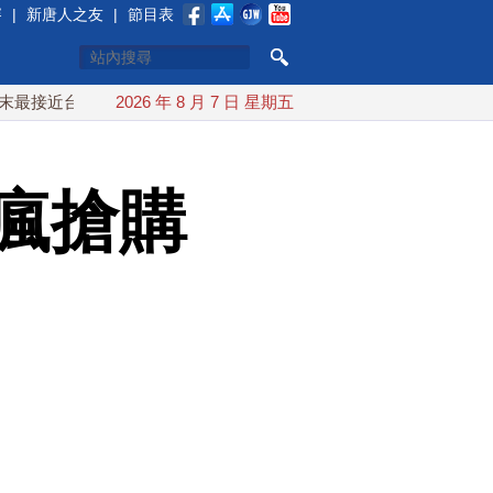
賽
|
新唐人之友
|
節目表
台灣 最快9日可能登陸中國
2026 年 8 月 7 日 星期五
台灣漢光首結合城鎮演習 AIT連
瘋搶購