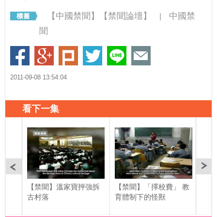
【中國禁聞】【禁聞論壇】
中國禁
|
聞
2011-09-08 13:54:04
看下一集
【禁聞】溫家寶抨強拆
【禁聞】「擇校費」 教
【禁
古村落
育體制下的怪獸
獨立