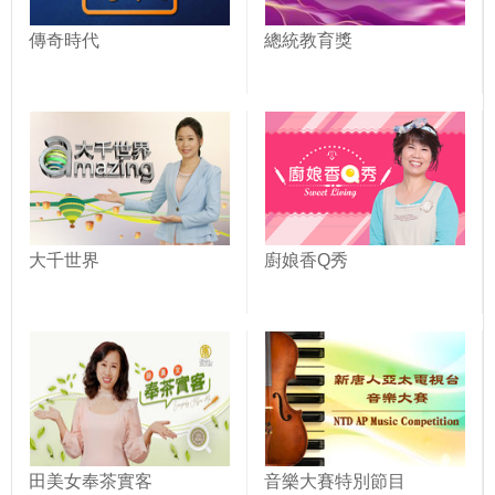
傳奇時代
總統教育獎
大千世界
廚娘香Q秀
田美女奉茶實客
音樂大賽特別節目