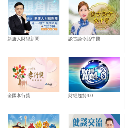
新唐人財經新聞
談古論今話中醫
全國孝行獎
財經趨勢4.0