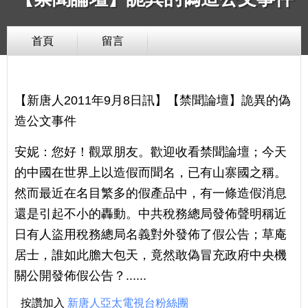
首頁
留言
【新唐人2011年9月8日訊】【禁聞論壇】詭異的偽
造公文事件
安妮：您好！觀眾朋友。歡迎收看禁聞論壇；今天
的中國在世界上以造假而聞名，已有山寨國之稱。
然而最近在名目繁多的假產品中，有一條造假消息
還是引起不小的轟動。中共稅務總局發佈聲明稱近
日有人盜用稅務總局名義對外發佈了假公告；草庵
居士，誰如此膽大包天，竟然敢偽冒充政府中央機
關公開發佈假公告？......
按讚加入
新唐人亞太電視台粉絲團