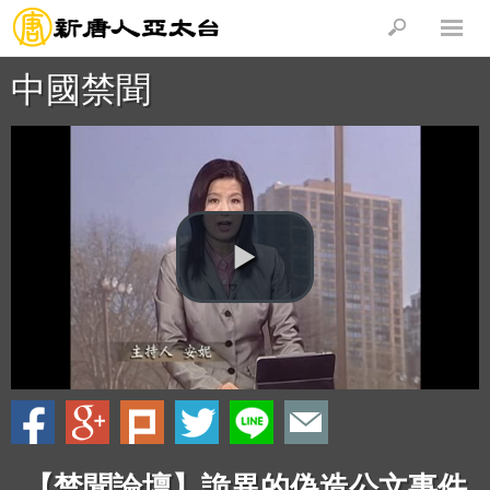
中國禁聞
【禁聞論壇】詭異的偽造公文事件