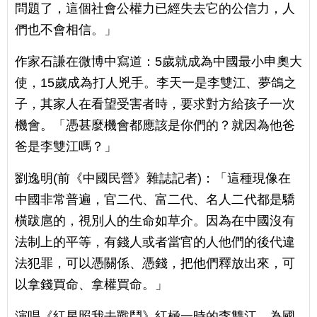
問題了，這個社會公權力已經失去它的公信力，人
們也不會相信。」
作家石謙在微博中寫道：5歲就成為中國最小申奧大
使，15歲成為打人兇手。李天一是李雙江、夢鴿之
子，其家人在看望受害者時，要求對方給孩子一次
機會。「憑甚麼機會都應該是你們的？就因為他爸
爸是李雙江嗎？」
劉逸明(前《中國民營》雜誌記者)：「這種現像在
中國非常普遍，官二代、富二代、名人二代都是驕
橫跋扈的，視別人的生命如草介。因為在中國沒有
法制上的平等，有錢人或者當官的人他們的後代違
法犯罪，可以憑關係、憑錢，把他們釋放出來，可
以拿錢買命、拿權買命。」
演唱《紅星照我去戰鬥》紅極一時的李雙江，為國