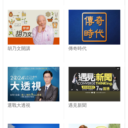
胡乃文開講
傳奇時代
選戰大透視
遇見新聞