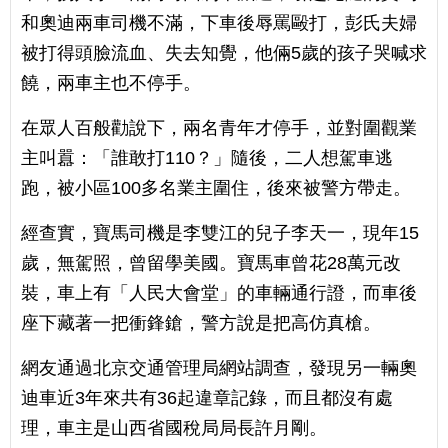
和奧迪兩車司機不滿，下車後辱罵毆打，彭氏夫婦
被打得頭臉流血、失去知覺，他倆5歲的孩子哭喊求
饒，兩車主也不停手。
在眾人百般勸說下，兩名青年才停手，並對圍觀業
主叫囂：「誰敢打110？」隨後，二人想駕車逃
跑，被小區100多名業主圍住，後來被警方帶走。
經查實，寶馬司機是李雙江的兒子李天一，現年15
歲，無駕照，曾留學美國。寶馬車曾花28萬元改
裝，車上有「人民大會堂」的車輛通行證，而車後
座下藏著一把衝鋒鎗，警方說是把高仿真槍。
網友通過北京交通管理局網站調查，發現另一輛奧
迪車近3年來共有36起違章記錄，而且都沒有處
理，車主是山西省國稅局局長許月剛。