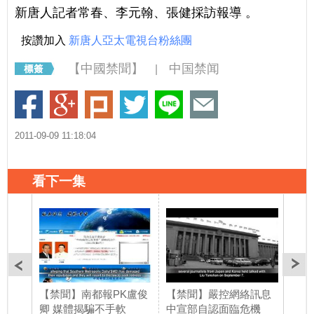
新唐人記者常春、李元翰、張健採訪報導 。
按讚加入
新唐人亞太電視台粉絲團
【中國禁聞】
中国禁闻
|
2011-09-09 11:18:04
看下一集
【禁聞】南都報PK盧俊
【禁聞】嚴控網絡訊息
【禁
卿 媒體揭騙不手軟
中宣部自認面臨危機
中國