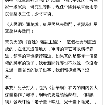
家一級演員，研究生導師，現任中國解放軍藝術學
院音樂系主任，少將軍銜。
《人民網》諷刺說，紅星照兒去戰鬥，演變為紅星
罩著兒去戰鬥！
黃良天(前《百姓》雜誌主編)：「這個社會制度造
成的，在北京這個地方，軍牌的車它可以橫行霸
道，領導的車也橫行霸道。如果真的是部隊一個當
權的將軍的孩子，我看新聞報導也不敢說，你沒看
見過一個省長的孩子出事，我們報導過嗎？沒
有。」
李雙江兒子打人，包括《新華網》在內的國內各大
媒體都作了報導，網民們更是議論熱烈。《財訊
網》發表評論「老子臺上唱紅、兒子臺下逞兇」，