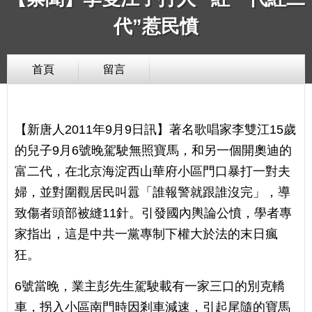
代”惹民憤
首頁
留言
【新唐人2011年9月9日訊】著名歌唱家李雙江15歲
的兒子9月6號晚駕駛無照寶馬，和另一個開奧迪的
富二代，在北京海淀西山華府小區門口暴打一對夫
婦，並對圍觀居民叫囂「誰報警就跟誰沒完」，導
致傷者頭部被縫11針。引發國內輿論公憤，學者專
家指出，這是中共一黨專制下權大於法的末日瘋
狂。
6號當晚，業主彭先生駕駛載有一家三口的別克轎
車，拐入小區南門時因剎車減速，引起尾隨的寶馬