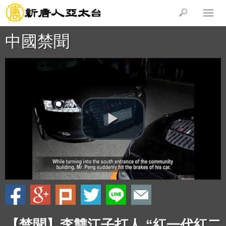
中國禁聞
【禁聞】李雙江子打人 “紅一代紅二