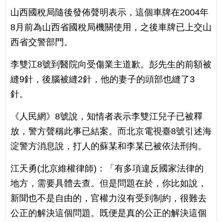
山西國稅局隨後發佈聲明表示，這個車牌在2004年
8月前為山西省國稅局機關使用，之後車牌已上交山
西省交警部門。
李雙江8號到醫院向受傷業主道歉。彭先生的前額被
縫9針，後腦被縫2針，他的妻子的頭部也縫了3
針。
《人民網》8號說，知情者表示李雙江兒子已被釋
放，警方聲稱此事已結案。而北京電視臺8號引述海
淀警方消息說，打人的蘇某和李某已被依法刑拘。
江天勇(北京維權律師)：「有多項違反國家法律的
地方，需要具體去查。但是問題在於，你比如說，
新聞也不是自由的，官權力沒有受到制約，很難去
公正的解決這個問題。既便是真的公正的解決這個