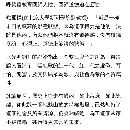
呼籲讓教育回歸人性、回歸道德迫在眉睫。
焦國標(前北京大學新聞學院副教授)：「就是一種
末日的瘋狂的那種狀態。因為這個權力是他的，法
院是他的，所以他們根本就沒有道德感，沒有道德
底線，心理上、道德上崩潰的狀態。」
《光明網》的評論指出，李雙江兒子之所為，再次
讓人看清了，唱紅歌的紅一代、紅二代之虛偽、可
怕、兇蠻，及其與民眾為敵、與社會為敵的本質屬
性。
評論痛斥，歷史上從未有過的、如此富庶、如此兇
殘、如此跺一腳地動山搖的特權階層，已然劫持了
這個社會及所有資源。發聲吶喊吧，為了這個國家
不被糟蹋、姦污得更厲害的未來。