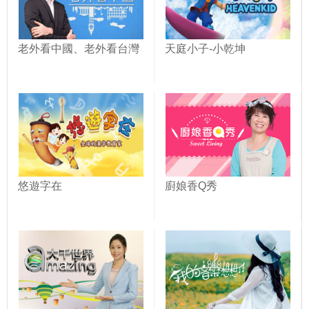
老外看中國、老外看台灣
天庭小子-小乾坤
悠遊字在
廚娘香Q秀