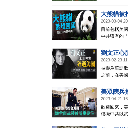
說：「看到
大熊貓被
2023-03-04 20
目前包括美國
中共獨有的
劉文正心
2023-02-23 11
被譽為華語歌
之前，在美國
曲風行台灣
民歌掀起模
美眾院兵
退，離開演
2023-04-21 16
搜榜。
歡迎回來，
模擬中共以
加強對台灣
如果華府不