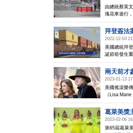
由總統蔡英
瑰花車遊行，
「大家辛苦
拜登簽法
2022-12-03 21
美國總統拜
誕節前發生
兩天前才
2023-01-13 17
美國搖滾樂
（Lisa M
家醫院後去世
葛萊美獎
2023-02-06 16
第65屆葛萊