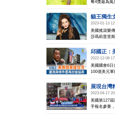
奪4獎最為風
歌手麗珠、
貓王獨生
2023-01-13 12
美國搖滾樂傳奇
莎瑪莉普里
瑪莉普里斯萊
邱國正：
2022-12-08 17
美國國會6日
100億美元
是無償的，
軍援。
展現台灣
2023-04-17 20
美國第127
手報名參賽
波士頓代表