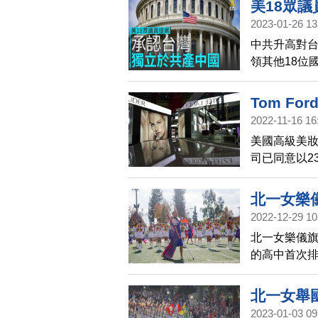
美18眾
代價。
2023-01-26 13
中共升高對台
領其他18位
承認台灣獨
英文新唐人
Tom F
2022-11-16 16
美國高級美妝品
司已同意以2
福特（Tom F
北一女樂
2022-12-29 10
北一女樂儀旗
的高中首次
喊「盡情演
北一女舉
2023-01-03 09