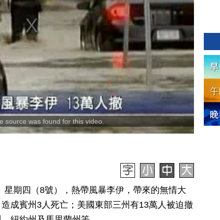
 source was found for this video.
訊】星期四（8號），熱帶風暴李伊，帶來的無情大
造成賓州3人死亡；美國東部三州有13萬人被迫撤
州、紐約州及馬里蘭州等。