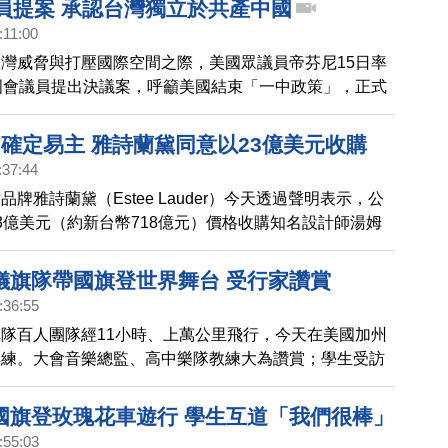
議員提案 承認台灣獨立於共產中國
:11:00
灣威脅與打壓國際空間之際，美國眾議員帝芬尼15日率
國會議員提出決議案，呼籲美國結束「一中政策」，正式
立於共產中國，並說美國與台灣也該恢復正式外交關係。
專訪到眾議員帝芬尼，帶您了解。
ord確定易主 雅詩蘭黛同意以23億美元收購
:37:44
牌雅詩蘭黛（Estee Lauder）今天透過聲明表示，公
3億美元（約新台幣718億元）價格收購知名設計師湯姆
ord）旗下同名公司Tom Ford。
儀旗隊帶國旗登世界舞台 受行家讚賞
:36:55
隊百人團隊經11小時、上萬公里飛行，今天在美國加州
排練。大會音樂總監、高中樂隊教練大為讚賞；學生受訪
出，不留遺憾」。
國旗登玫瑰花車遊行 學生互道「我們很棒」
:55:03