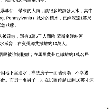
風暴李伊，帶來的大雨，讓很多城鎮發大水，其中
g, Pennsylvania）城外的積水，已經深達1英尺
緊急狀態。
人被疏散，還有3萬5千人面臨 薩斯奎漢納河
暴漲的河水威脅，在賓州總共撤離約10萬人。
居民被強制撤離；在馬里蘭州也轍離約1萬名居
子因地下室進水，導致房子一面牆倒塌，不幸遇
命。而另一名男子，則在試圖跨越12到18英寸深