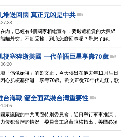
國旗差點哭出來。」
扎堆送回國 真正元凶是中共
:27:38
在內，已經有4個國家相繼宣布，要退還租賃的大熊貓，
「熊貓外交」不斷受挫，到底怎麼回事呢？帶您了解。
肌梗塞猝逝美國 一代華語巨星享壽70歲
:06:20
壇「偶像始祖」的劉文正，今天傳出在他去年11月生日
因心肌梗塞猝逝，享壽70歲。劉文正從70年代走紅，歌
、中國大陸、東南亞、香港等地，還以「蘭花草」等校園
仿旋風，具有廣大影響力。但他選擇在當紅時候急流湧
推台海戰 籲全面武裝台灣重要性
藝圈到美國。一代巨星過世的消息，隨即登上中國微博熱
:14:05
美國眾議院的中共問題特別委員會，近日舉行軍事推演，
武力侵犯台灣的情況。委員會主席蓋拉格指出，美國必須
的軍事合作，才能在衝突爆發前嚇阻中共。兵推也提及，
去加強與該地區盟友的基地協議，美國與全球會面臨嚴重