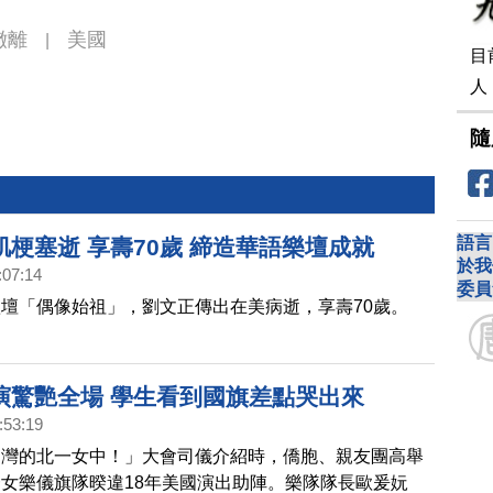
撤離
美國
|
目
人
隨
語言
梗塞逝 享壽70歲 締造華語樂壇成就
於我
:07:14
委員
壇「偶像始祖」，劉文正傳出在美病逝，享壽70歲。
演驚艷全場 學生看到國旗差點哭出來
:53:19
台灣的北一女中！」大會司儀介紹時，僑胞、親友團高舉
女樂儀旗隊暌違18年美國演出助陣。樂隊隊長歐爰妧