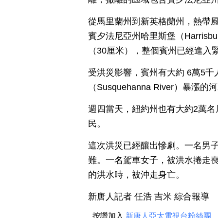
從馬里蘭州到新英格蘭州，熱帶
賓夕法尼亞州哈里斯堡（Harrisbur
（30厘米），整個賓州已經進入
受洪災影響，賓州有大約 6萬5千
（Susquehanna River）
週四當天，紐約州也有大約2萬名
民。
這次洪災已經釀出慘劇。一名男
難。一名駕車女子，被洪水捲走喪
的洪水時，被沖走身亡。
新唐人記者 任浩 吉米 綜合報導
按讚加入
新唐人亞太電視台粉絲團