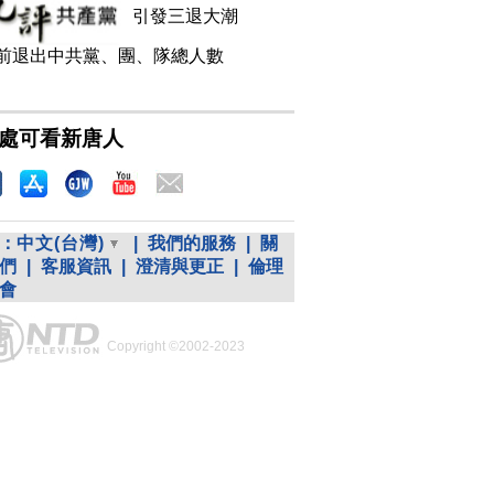
引發三退大潮
前退出中共黨、團、隊總人數
處可看新唐人
：
中文(台灣)
|
我們的服務
|
關
們
|
客服資訊
|
澄清與更正
|
倫理
會
Copyright ©2002-2023