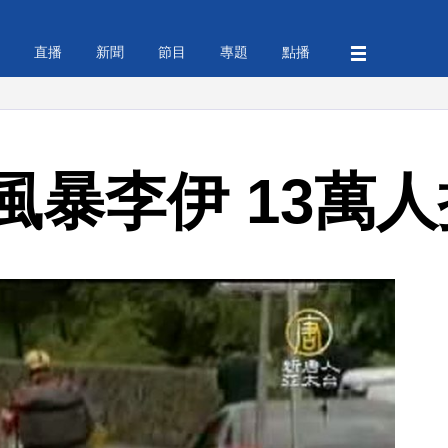
直播
新聞
節目
專題
點播
風暴李伊 13萬人