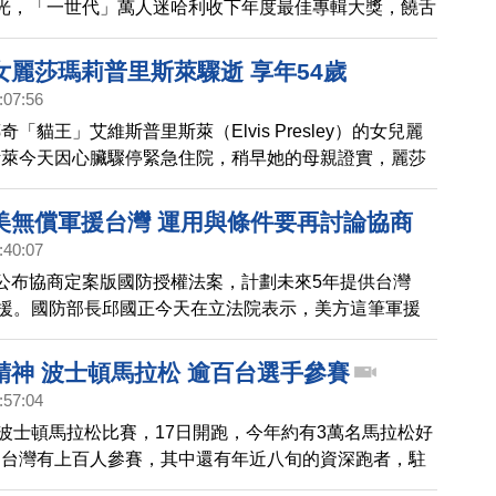
光，「一世代」萬人迷哈利收下年度最佳專輯大獎，饒舌
鐵肺歌后愛黛兒都有獎項落袋。
女麗莎瑪莉普里斯萊驟逝 享年54歲
:07:56
「貓王」艾維斯普里斯萊（Elvis Presley）的女兒麗
斯萊今天因心臟驟停緊急住院，稍早她的母親證實，麗莎
已過世，享年54歲。
美無償軍援台灣 運用與條件要再討論協商
:40:07
公布協商定案版國防授權法案，計劃未來5年提供台灣
軍援。國防部長邱國正今天在立法院表示，美方這筆軍援
目前都沒提到條件，台灣還要再與美方討論協商如何運用
精神 波士頓馬拉松 逾百台選手參賽
:57:04
屆波士頓馬拉松比賽，17日開跑，今年約有3萬名馬拉松好
，台灣有上百人參賽，其中還有年近八旬的資深跑者，駐
處長孫儉元及當地僑胞代表也出席，為選手加油打氣。