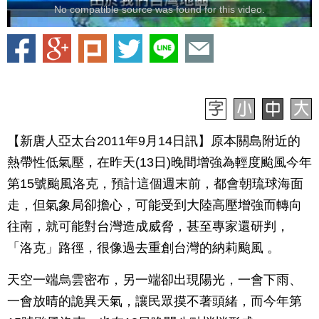
No compatible source was found for this video.
【新唐人亞太台2011年9月14日訊】原本關島附近的
熱帶性低氣壓，在昨天(13日)晚間增強為輕度颱風今年
第15號颱風洛克，預計這個週末前，都會朝琉球海面
走，但氣象局卻擔心，可能受到大陸高壓增強而轉向
往南，就可能對台灣造成威脅，甚至專家還研判，
「洛克」路徑，很像過去重創台灣的納莉颱風 。
天空一端烏雲密布，另一端卻出現陽光，一會下雨、
一會放晴的詭異天氣，讓民眾摸不著頭緒，而今年第