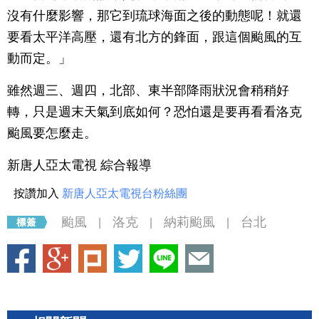
沒有什麼影響，那它到琉球海面之後的動態呢！就還
要看太平洋高壓，還有北方的鋒面，跟這個颱風的互
動而定。」
雖然週三、週四，北部、東半部降雨狀況會稍稍好
轉，只是週末天氣到底如何？恐怕還是要再看看洛克
颱風要怎麼走。
新唐人亞太電視 綜合報導
按讚加入
新唐人亞太電視台粉絲團
颱風
洛克
納莉颱風
台北
|
|
|