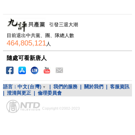
引發三退大潮
目前退出中共黨、團、隊總人數
464,805,121
人
隨處可看新唐人
語言：
中文(台灣)
|
我們的服務
|
關於我們
|
客服資訊
|
澄清與更正
|
倫理委員會
Copyright ©2002-2023