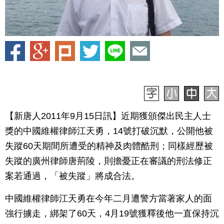
【新唐人2011年9月15日訊】近期獲頒傑出民主人士
獎的中國維權律師江天勇，14號打破沉默，公開他被
失蹤60天期間所遭受的精神及肉體酷刑；同樣經歷被
失蹤的廣州律師唐荊陵，則擔憂正在審議的刑法修正
案若通過，「被失蹤」將成合法。
中國維權律師江天勇在今年二月遭警方當著家人的面
強行擄走，綁架了60天，4月19號獲釋後他一直保持沉