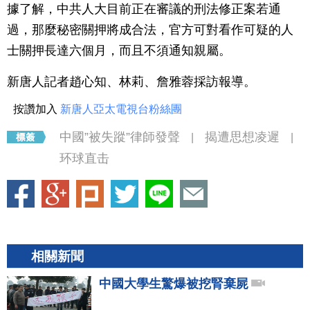
據了解，中共人大目前正在審議的刑法修正案若通
過，那麼秘密關押將成合法，官方可對看作可疑的人
士關押長達六個月，而且不須通知親屬。
新唐人記者趙心知、林莉、詹雅蓉採訪報導。
按讚加入
新唐人亞太電視台粉絲團
中國”被失蹤”律師發聲
揭遭思想凌遲
|
|
环球直击
相關新聞
中國大學生驚爆被挖腎棄屍