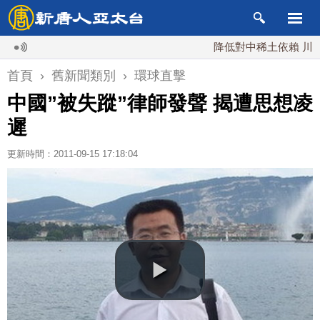
降低對中稀土依賴 川普宣布
首頁
›
舊新聞類別
›
環球直擊
中國”被失蹤”律師發聲 揭遭思想凌
遲
更新時間：2011-09-15 17:18:04