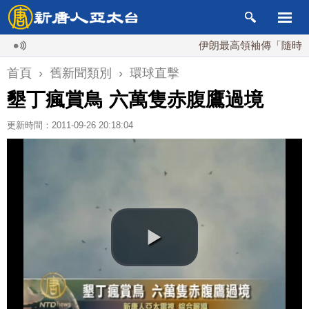
伊朗最高領袖傳「隨時死亡
首頁
›
舊新聞類別
›
環球直擊
墾丁瘋賞鳥 六萬隻赤腹鷹過境
更新時間：2011-09-26 20:18:04