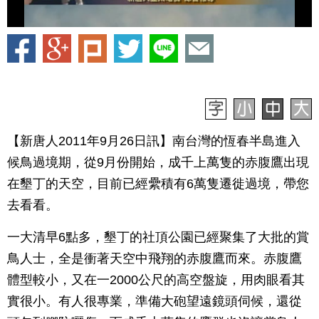
【新唐人2011年9月26日訊】南台灣的恆春半島進入
候鳥過境期，從9月份開始，成千上萬隻的赤腹鷹出現
在墾丁的天空，目前已經纍積有6萬隻遷徙過境，帶您
去看看。
一大清早6點多，墾丁的社頂公園已經聚集了大批的賞
鳥人士，全是衝著天空中飛翔的赤腹鷹而來。赤腹鷹
體型較小，又在一2000公尺的高空盤旋，用肉眼看其
實很小。有人很專業，準備大砲望遠鏡頭伺候，還從