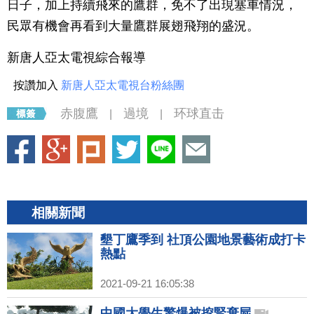
日子，加上持續飛來的鷹群，免不了出現塞車情況，
民眾有機會再看到大量鷹群展翅飛翔的盛況。
新唐人亞太電視綜合報導
按讚加入
新唐人亞太電視台粉絲團
赤腹鷹
過境
环球直击
|
|
相關新聞
墾丁鷹季到 社頂公園地景藝術成打卡
熱點
2021-09-21 16:05:38
中國大學生驚爆被挖腎棄屍