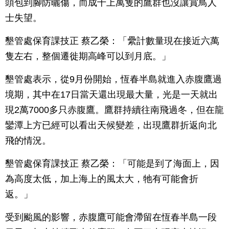
頭包到腳防曬傷，而成千上萬隻的鷹群也沒讓賞鳥人
士失望。
墾管處保育課技正 蔡乙榮：「纍計數量現在接近六萬
隻左右，整個遷徙期高峰可以到月底。」
墾管處表示，從9月份開始，恆春半島就進入赤腹鷹過
境期，其中在17日當天還出現最大量，光是一天就出
現2萬7000多只赤腹鷹。鷹群持續往南飛過冬，但在龍
鑾潭上方已經可以看出天候變差，出現鷹群折返向北
飛的情況。
墾管處保育課技正 蔡乙榮：「可能是到了海面上，因
為高度太低，加上海上的風太大，牠有可能會折
返。」
受到颱風的影響，赤腹鷹可能會滯留在恆春半島一段