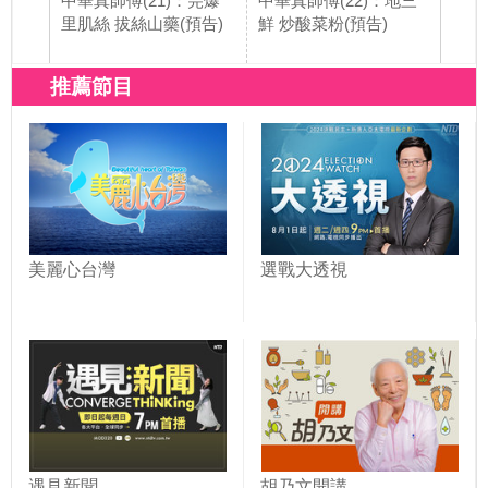
中華真師傅(21)：芫爆
中華真師傅(22)：地三
中華
里肌絲 拔絲山藥(預告)
鮮 炒酸菜粉(預告)
燉蘑
推薦節目
美麗心台灣
選戰大透視
遇見新聞
胡乃文開講