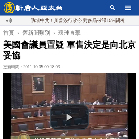
防堵中共！川普簽行政令 對多晶矽課15%關稅
白
首頁
›
舊新聞類別
›
環球直擊
美國會議員置疑 軍售決定是向北京
妥協
更新時間：2011-10-05 09:18:03