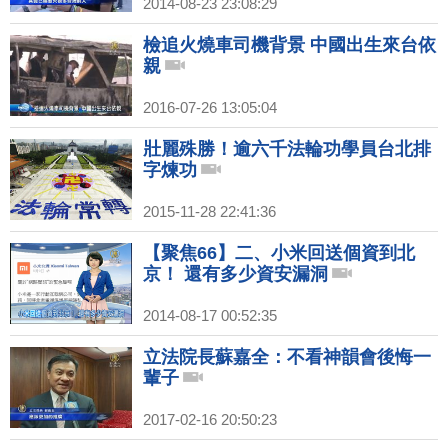
2014-08-23 23:08:29
檢追火燒車司機背景 中國出生來台依
親
2016-07-26 13:05:04
壯麗殊勝！逾六千法輪功學員台北排
字煉功
2015-11-28 22:41:36
【聚焦66】二、小米回送個資到北
京！ 還有多少資安漏洞
2014-08-17 00:52:35
立法院長蘇嘉全：不看神韻會後悔一
輩子
2017-02-16 20:50:23