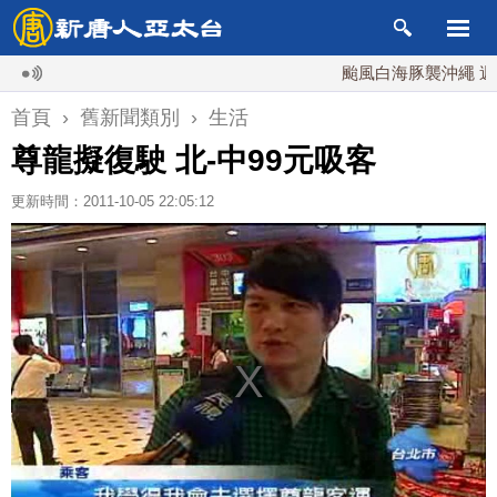
颱風白海豚襲沖繩 週末最
首頁
›
舊新聞類別
›
生活
尊龍擬復駛 北-中99元吸客
更新時間：2011-10-05 22:05:12