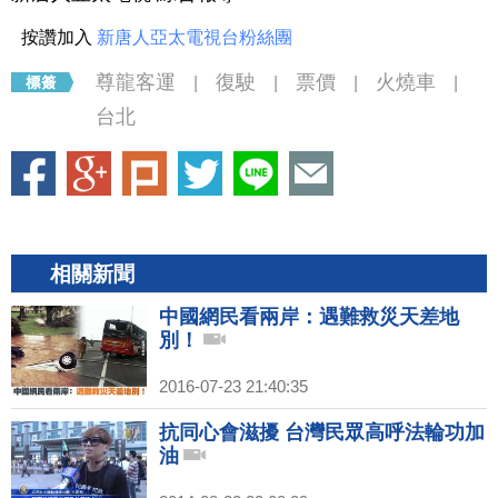
按讚加入
新唐人亞太電視台粉絲團
尊龍客運
復駛
票價
火燒車
|
|
|
|
台北
相關新聞
中國網民看兩岸：遇難救災天差地
別！
2016-07-23 21:40:35
抗同心會滋擾 台灣民眾高呼法輪功加
油