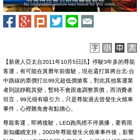
No compatible source was found for this video.
【新唐人亞太台2011年10月5日訊】停駛3年多的尊龍
客運，有可能在黃曆年前復駛，現在還打算將台北-台
中路線的票價打出99元超低價搶客，對此其他客運業
者則說靜觀其變，暫時不會跟進調整票價，而消費者
坦言，99元很有吸引力，只是尊龍過去曾發生火燒車
事件，心裡難免會有點擔心。
尊龍客運，即將復駛，LED跑馬燈不停廣播，要舊雨
新知繼續支持，2003年尊龍發生火燒車事件後，影響