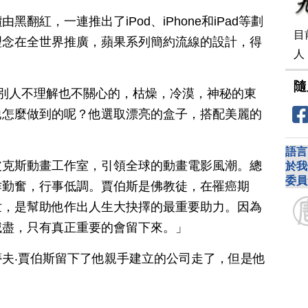
翻紅，一連推出了iPod、iPhone和iPad等劃
目
理念在全世界推廣，蘋果系列簡約流線的設計，得
人
隨
把別人不理解也不關心的，枯燥，冷漠，神秘的東
他怎麼做到的呢？他選取漂亮的盒子，搭配美麗的
語言
皮克斯動畫工作室，引領全球的動畫電影風潮。總
於我
委員
作勤奮，行事低調。賈伯斯是佛教徒，在罹癌期
世，是幫助他作出人生大抉擇的最重要助力。因為
滅盡，只有真正重要的會留下來。」
夫‧賈伯斯留下了他親手建立的公司走了，但是他