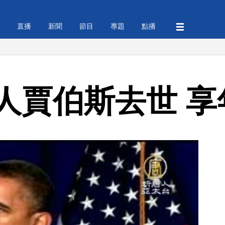
直播
新聞
節目
專題
點播
人賈伯斯去世 享