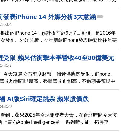
i最快明年問世。
發表iPhone 14 外媒分析3大意涵
:15:04
出的iPhone 14，預計提前於9月7日亮相，是2016年
次發布。外媒分析，今年新款iPhone發表時間比往年要
個意涵。首先，Apple在截至9月底的年度第4季，會有多
Phone銷量，有助跨越去年單季營收紀錄，分析師預測，
受限 蘋果估衝擊本季營收40至80億美元
將達到890億美元，第二，至少在 iPhone方面，蘋果供
:28:27
良好。第三，蘋果想要盡可能拉開，這一次跟10月第2
le）今天凌晨公布季度財報，儘管供應鏈受限，iPhone、
間，市場也傳出，蘋果規劃在iPhone發布後約1個月，
等營收均創同期新高，整體營收也創高，不過蘋果預期中
及iPad。
晶片缺料影響供應鏈，預估到6月底衝擊單季營收約40
。
場 AI版Siri確定跳票 蘋果股價跌
:48:29
看到，蘋果2025年全球開發者大會，在台北時間今天凌
上宣布Apple Intelligence的一系列新功能，拓展至
Pad、Mac 和 Apple Watch平台，將在年底新增支援繁體中