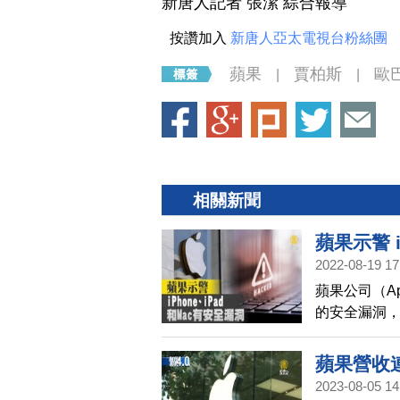
新唐人記者 張潔 綜合報導
按讚加入
新唐人亞太電視台粉絲團
蘋果
賈柏斯
歐
|
|
相關新聞
蘋果示警 i
2022-08-19 17
蘋果公司（Ap
的安全漏洞
蘋果營收
2023-08-05 14