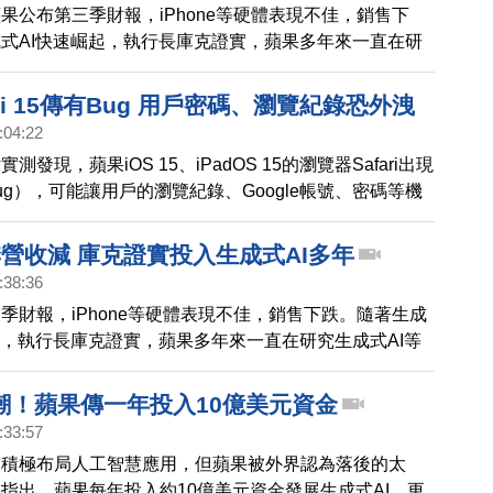
果公布第三季財報，iPhone等硬體表現不佳，銷售下
式AI快速崛起，執行長庫克證實，蘋果多年來一直在研
等人工智慧技術。
ari 15傳有Bug 用戶密碼、瀏覽紀錄恐外洩
:04:22
測發現，蘋果iOS 15、iPadOS 15的瀏覽器Safari出現
ug），可能讓用戶的瀏覽紀錄、Google帳號、密碼等機
。
營收減 庫克證實投入生成式AI多年
:38:36
季財報，iPhone等硬體表現不佳，銷售下跌。隨著生成
起，執行長庫克證實，蘋果多年來一直在研究生成式AI等
術。
浪潮！蘋果傳一年投入10億美元資金
:33:57
擘積極布局人工智慧應用，但蘋果被外界認為落後的太
指出，蘋果每年投入約10億美元資金發展生成式AI，更