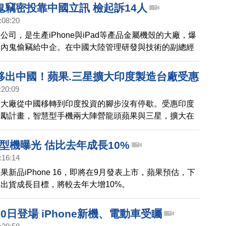
鬼竊密投靠中國立訊 檢起訴14人
:08:20
公司，是生產iPhone與iPad等產品金屬機殼的大廠，爆
遭內鬼偷竊給中企。在中國大陸管理研發與技術的副總經
涉嫌替競爭對手、中國立訊公司，偷竊可成的營業秘密，
費金錢挖腳，有13名員工離職後帶槍投靠立訊，造成可
移出中國！蘋果.三星擴大印度製造台廠受惠
害。台灣檢方表示，歷經1年6個月偵查與蒐證、發動4
:20:09
在今天7月15日偵查終結，起訴14人，罪嫌包括違反特
技大廠從中國移轉到印度投資的腳步沒有停歇。受惠印度
營業秘密法等。可成傍晚聲明，將嚴加追究法律責任。
獎勵計畫，智慧型手機兩大陣營龍頭蘋果與三星，擴大在
帶動相關供應鏈在地化生產。蘋果代工大廠之一的鴻海董
表示，目前整個局勢對印度有利，鴻海在印度投資也加速
模型機曝光 估比去年成長10%
:16:14
果新品iPhone 16，即將在9月發表上市，蘋果預估，下
出貨成長目標，將較去年大增10%。
0日登場 iPhone新機、電動車受矚