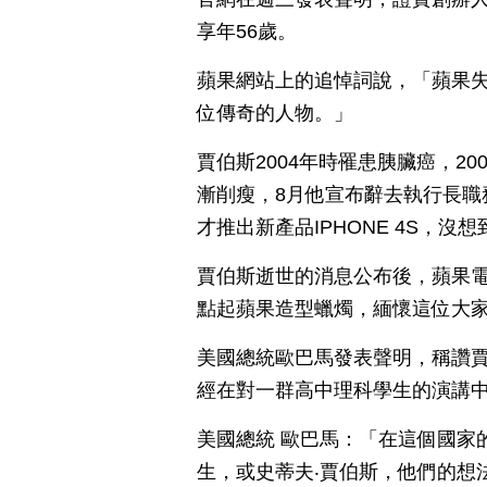
享年56歲。
蘋果網站上的追悼詞說，「蘋果
位傳奇的人物。」
賈伯斯2004年時罹患胰臟癌，2
漸削瘦，8月他宣布辭去執行長職
才推出新產品IPHONE 4S，沒
賈伯斯逝世的消息公布後，蘋果
點起蘋果造型蠟燭，緬懷這位大
美國總統歐巴馬發表聲明，稱讚
經在對一群高中理科學生的演講
美國總統 歐巴馬：「在這個國家
生，或史蒂夫‧賈伯斯，他們的想