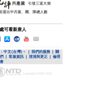
引發三退大潮
前退出中共黨、團、隊總人數
處可看新唐人
：
中文(台灣)
|
我們的服務
|
關
們
|
客服資訊
|
澄清與更正
|
倫理
會
Copyright ©2002-2025