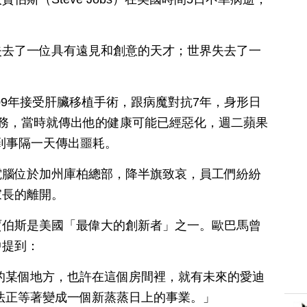
失去了一位具有遠見和創意的天才；世界失去了一
009年接受肝臟移植手術，跟病魔對抗7年，身形日
務，當時就傳出他的健康可能已經惡化，週二蘋果
想到事隔一天傳出噩耗。
電腦位於加州庫柏總部，降半旗致哀，員工們紛紛
家長的離開。
賈伯斯是美國「最偉大的創新者」之一。歐巴馬曾
中提到：
的某個地方，也許在這個房間裡，就有未來的愛迪
法正等著變成一個新蒸蒸日上的事業。」