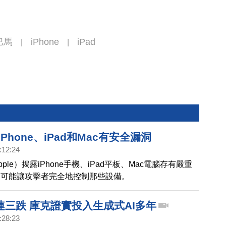
巴馬
iPhone
iPad
|
|
Phone、iPad和Mac有安全漏洞
:12:24
ple）揭露iPhone手機、iPad平板、Mac電腦存有嚴重
，可能讓攻擊者完全地控制那些設備。
連三跌 庫克證實投入生成式AI多年
:28:23