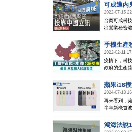
文。
可成遭內
2022-07-15 22
台商可成科技
出營業秘密
理鄭家福，
還以高額安家
手機生產
成公司鉅額損
2022-02-11 17
次搜索，全案
疫情下，科
別背信罪及
政府的生產
印度生產，
事長劉揚偉
蘋果i16
進行中。
2024-07-13 16
再來看到，蘋
半年新機首波
鴻海法說1