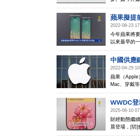
有智慧的Sir
蘋果擬提前
2022-08-23 17
今年蘋果將要推
以來最早的一
早，背後有3
一個星期的i
中國供應鏈
蘋果的季營收
2022-04-29 10
應鏈仍然運作
蘋果（App
個發表會的空
Mac、穿戴
推出新款Mac
國疫情封控和
至80億美元
WWDC登
2025-06-10 07
財經動態繼續
晨登場，[切]會
iPhone、i