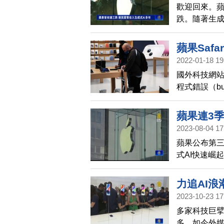
歡迎回來。蘋
跌。隨著生成
究生成式AI
蘋果Saf
2022-01-18 19
國外科技網站實
程式錯誤（b
密資訊洩漏
蘋果連3季
2023-08-04 17
蘋果公布第三
式AI快速崛
人工智慧技
力追AI
2023-10-23 17
多家科技巨
多。如今外媒