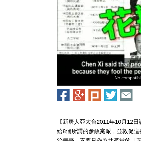
No compatible
【新唐人亞太台2011年10月1
給8個所謂的參政黨派，並敦促這
治舞臺，不要只作為共產黨的「