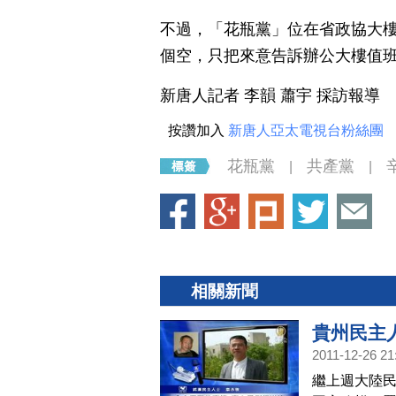
不過，「花瓶黨」位在省政協大
個空，只把來意告訴辦公大樓值
新唐人記者 李韻 蕭宇 採訪報導
按讚加入
新唐人亞太電視台粉絲團
花瓶黨
共產黨
|
|
相關新聞
貴州民主人
2011-12-26 21
繼上週大陸