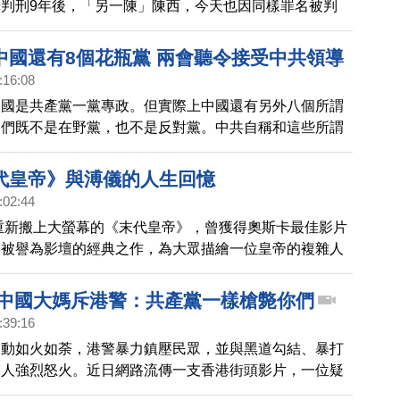
判刑9年後，「另一陳」陳西，今天也因同樣罪名被判
馬上來關心。
中國還有8個花瓶黨 兩會聽令接受中共領導
:16:08
中國是共產黨一黨專政。但實際上中國還有另外八個所謂
它們既不是在野黨，也不是反對黨。中共自稱和這些所謂
「肝膽相照」。而在不少外媒和大陸民眾眼裏，這些「花
產黨馬首是瞻。
代皇帝》與溥儀的人生回憶
:02:44
旬重新搬上大螢幕的《末代皇帝》，曾獲得奧斯卡最佳影片
，被譽為影壇的經典之作，為大眾描繪一位皇帝的複雜人
影視作品認識溥儀，我們還可以閱讀他晚年時留下的回憶
尋更多他的經歷與想法。
 中國大媽斥港警：共產黨一樣槍斃你們
:39:16
運動如火如荼，港警暴力鎮壓民眾，並與黑道勾結、暴打
港人強烈怒火。近日網路流傳一支香港街頭影片，一位疑
大陸的大媽，正向嚴陣以待的港警喊話，警告港警們不要