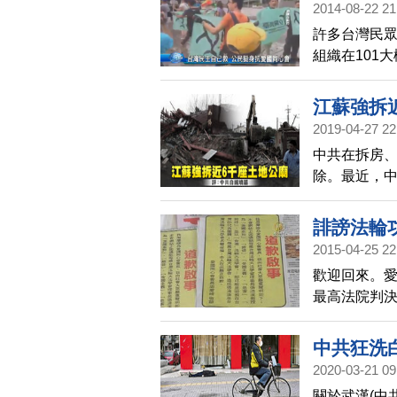
2014-08-22 21
許多台灣民
組織在101
路上進行直
江蘇強拆
2019-04-27 22
中共在拆房
除。最近，中
廟。評論表
誹謗法輪
2015-04-25 22
歡迎回來。愛
最高法院判
前理事長張
文字。今天
中共狂洗
判決及道歉
2020-03-21 09
關於武漢(中