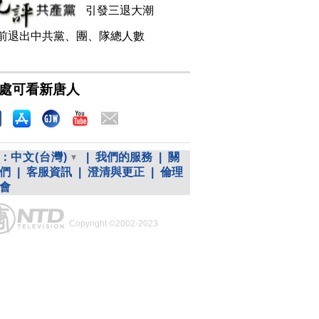
引發三退大潮
前退出中共黨、團、隊總人數
處可看新唐人
：
中文(台灣)
|
我們的服務
|
關
們
|
客服資訊
|
澄清與更正
|
倫理
會
Copyright ©2002-2023