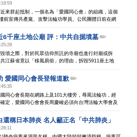
:18:59
眾近來群起抵制，一個名為「愛國同心會」的組織，這個
大樓前宣傳共產黨、攻擊法輪功學員。公民團體日前在網
播表達不滿，呼籲全民守護台灣的民主人權。
近6千座土地公廟 評：中共自掘墳墓
:25:28
、毀墳之際，對於民眾信仰所託的寺廟也進行封廟或拆
共江蘇省竟以「移風易俗」的理由，拆毀5911座土地
示，中共這個舉措是在培養自己的掘墓人。
功 愛國同心會長登報道歉
:45:35
國同心會長期在網路上及101大樓旁，辱罵法輪功，經
決確定，愛國同心會會長周慶峻必須向台灣法輪大學會及
清溪公開道歉、賠償新台幣廿萬元，並移除網頁上的誹謗
，在台灣兩大報登出周慶峻的道歉啟事。張清溪並表示，
白還稱日本肺炎 名人籲正名「中共肺炎」
啟事給社會，一個正確的示範。
:28:11
共)肺炎病毒來源跟名稱，中國大陸頻頻撇清指稱，病毒可