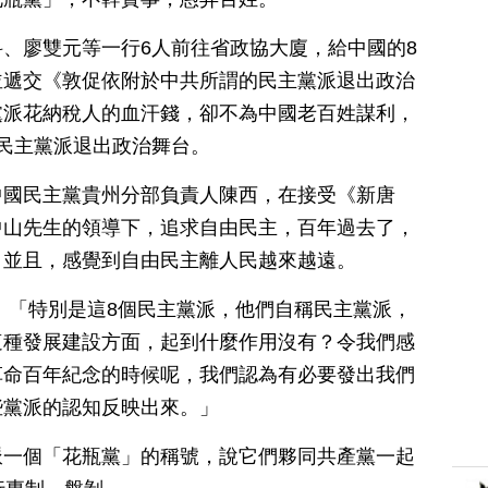
、廖雙元等一行6人前往省政協大廈，給中國的8
並遞交《敦促依附於中共所謂的民主黨派退出政治
黨派花納稅人的血汗錢，卻不為中國老百姓謀利，
民主黨派退出政治舞台。
中國民主黨貴州分部負責人陳西，在接受《新唐
中山先生的領導下，追求自由民主，百年過去了，
，並且，感覺到自由民主離人民越來越遠。
：「特別是這8個民主黨派，他們自稱民主黨派，
這種發展建設方面，起到什麼作用沒有？令我們感
革命百年紀念的時候呢，我們認為有必要發出我們
些黨派的認知反映出來。」
派一個「花瓶黨」的稱號，說它們夥同共產黨一起