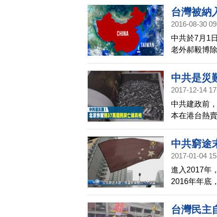
被共產黨欺
台灣被納
隨即響起一
2016-08-30 09
毅博 Ben 
中共於7月1
老外郝毅博除
個重點，一
中共是災
2017-12-14 17
中共建政前
本在港台熱賣
長春，不惜餓
中共窮途
2017-01-04 15
進入2017
2016年年
空，是中共
您瞭解。
台灣民主