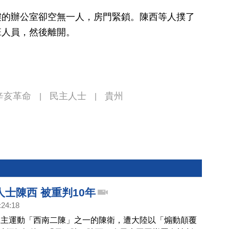
樓的辦公室卻空無一人，房門緊鎖。陳西等人撲了
班人員，然後離開。
辛亥革命
民主人士
貴州
|
|
士陳西 被重判10年
:24:18
民主運動「西南二陳」之一的陳衛，遭大陸以「煽動顛覆