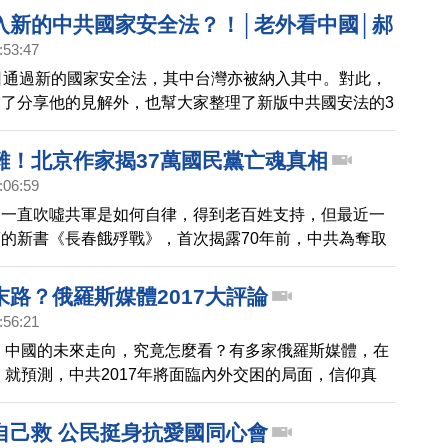
騙和利用，否則不會有好的下場。大媽喊話後，圍觀人群
入新的中共國家安全法？！│老外看中國│郝
片掌聲。
:53:47
Hedges
日通過新的國家安全法，其中台灣亦被納入其中。對此，
了分享他的見解外，也幫大家整理了新版中共國安法的3
起來看看。
難！北京作家揭37萬國民黨亡魂真相
:06:59
，一直吹噓共軍是如何自律，得到老百姓支持，但最近一
的新書《長春餓殍戰》，首次揭露70年前，中共為奪取
死37萬人。
末路？俄羅斯媒體2017大評論
:56:21
年，中國的未來走向，究竟怎麼看？有多家俄羅斯媒體，在
底，就預測，中共2017年將面臨內外交困的局面，信仰真
面對的真正挑戰。而習近平，又將面對什麼樣的考驗？帶
自己救 公民挺身抗愛國同心會