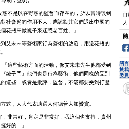
行專制，盤剝。
政黨不是以在野黨的監督而存在的，所以當時談到
目
義對社會起的作用不大，應該勸其它們退出中國的
人
幾個花瓶來做幌子來迷惑老百姓。」
隨
受到艾未未等藝術家行為藝術的啟發，用送花瓶的
求。
語言
：「這些藝術方面的活動，像艾未未先生他都受到
於我
川『鏈子門』他們也是行為藝術，他們同樣的受到
委員
兇的這些，或者是批評，監督，不滿都要受到打壓
的方式，人大代表助選人何德普大加贊賞。
好，非常好，肯定是非常好，我這個也支持，貴州
，挺好的！」