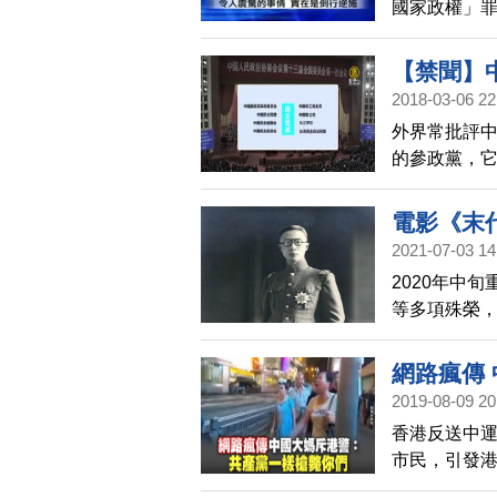
國家政權」罪
10年徒刑。
【禁聞】
2018-03-06 22
外界常批評
的參政黨，
的民主黨派
瓶黨」唯共
電影《末
2021-07-03 14
2020年中
等多項殊榮
生。除了從
錄，從中探
網路瘋傳
2019-08-09 20
香港反送中
市民，引發
似來自中國