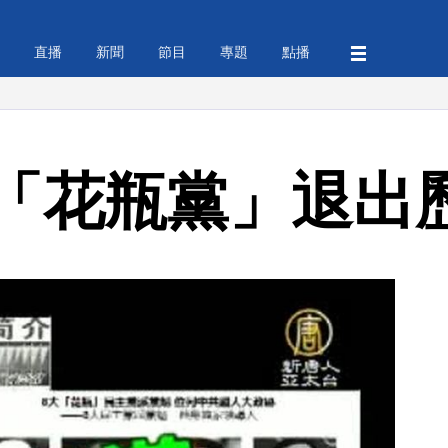
直播
新聞
節目
專題
點播
「花瓶黨」退出