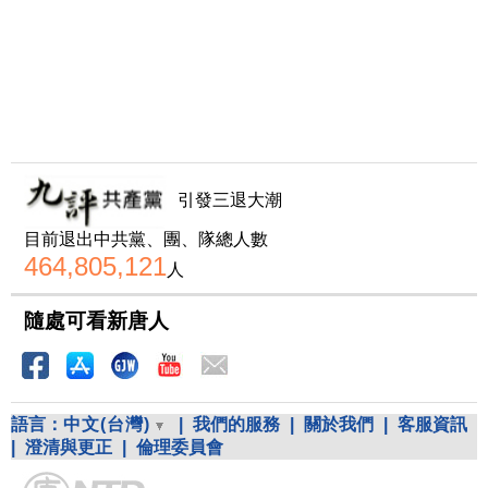
引發三退大潮
目前退出中共黨、團、隊總人數
464,805,121
人
隨處可看新唐人
語言：
中文(台灣)
|
我們的服務
|
關於我們
|
客服資訊
|
澄清與更正
|
倫理委員會