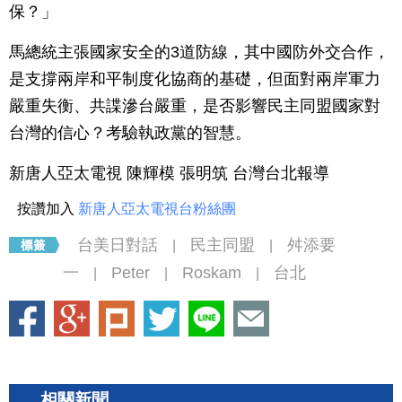
保？」
馬總統主張國家安全的3道防線，其中國防外交合作，
是支撐兩岸和平制度化協商的基礎，但面對兩岸軍力
嚴重失衡、共諜滲台嚴重，是否影響民主同盟國家對
台灣的信心？考驗執政黨的智慧。
新唐人亞太電視 陳輝模 張明筑 台灣台北報導
按讚加入
新唐人亞太電視台粉絲團
台美日對話
民主同盟
舛添要
|
|
一
Peter
Roskam
台北
|
|
|
相關新聞