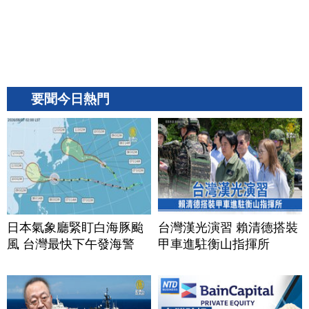
要聞今日熱門
日本氣象廳緊盯白海豚颱
台灣漢光演習 賴清德搭裝
風 台灣最快下午發海警
甲車進駐衡山指揮所