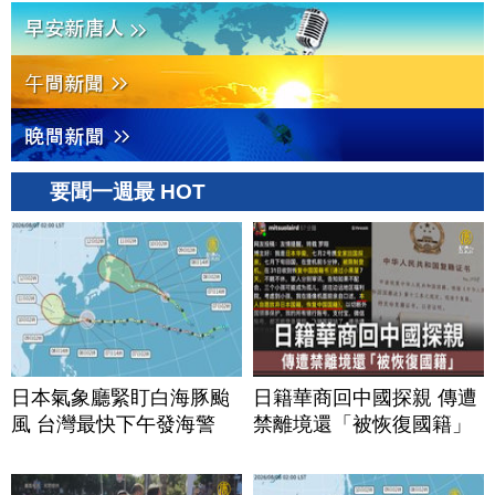
要聞一週最 HOT
日本氣象廳緊盯白海豚颱
日籍華商回中國探親 傳遭
風 台灣最快下午發海警
禁離境還「被恢復國籍」