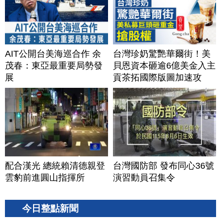
AIT公開台美海巡合作 余
台灣珍奶驚艷華爾街！美
茂春：東亞最重要局勢發
貝恩資本砸逾6億美金入主
展
貢茶拓國際版圖加速攻
美？｜#財經新聞｜
20260806(四)
配合漢光 總統賴清德親登
台灣國防部 發布同心36號
雲豹前進圓山指揮所
演習動員召集令
今日整點新聞