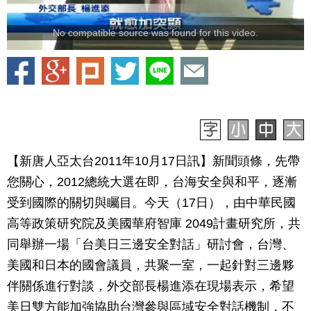
No compatible source was found for this video.
【新唐人亞太台2011年10月17日訊】新聞頭條，先帶
您關心，2012總統大選在即，台海安全與和平，逐漸
受到國際的關切與矚目。今天（17日），由中華民國
高等政策研究院及美國華府智庫 2049計畫研究所，共
同舉辦一場「台美日三邊安全對話」研討會，台灣、
美國和日本的國會議員，共聚一室，一起針對三邊夥
伴關係進行對談，外交部長楊進添在現場表示，希望
美日雙方能加強協助台灣參與區域安全對話機制，不