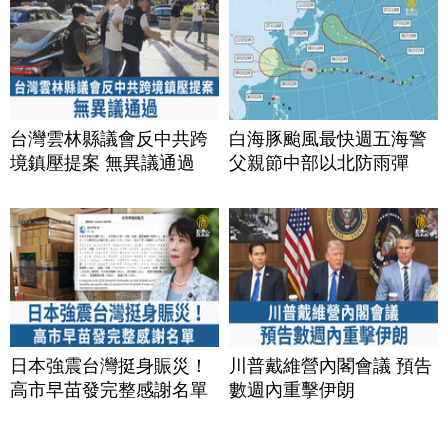
台灣雲林縣議會反中共跨
白海豚颱風最快週五海警
境鎮壓提案 無異議通過
父親節中部以北防雨彈
日本強震台灣挺身賑災！
川普戴維營內閣會議 預告
高市早苗發完整感謝名單
數週內重擊伊朗