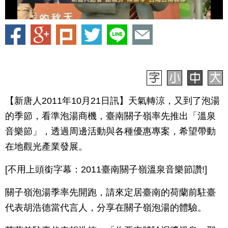
【新唐人2011年10月21日訊】天氣轉涼，又到了泡湯
的季節，看準泡湯商機，臺南關子嶺率先推出「溫泉
音樂節」，透過周邊活動與各種優惠專案，希望帶動
在地觀光產業發展。
[不用上頭銜字幕：2011臺南關子嶺溫泉音樂節讚!]
關子嶺泡湯季率先開跑，請來定居臺南的荷蘭前駐臺
代表胡浩德當代言人，分享在關子嶺泡湯的體驗。