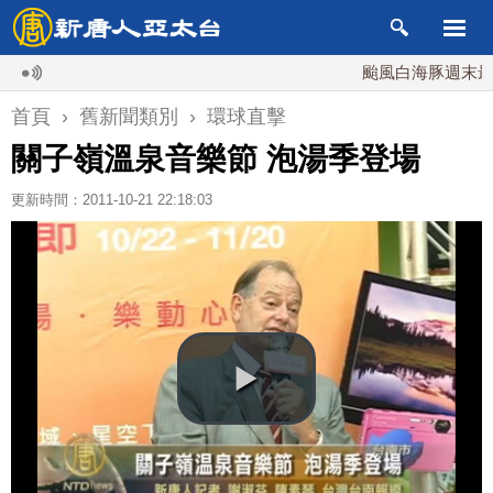
颱風白海豚週末最接近
首頁
›
舊新聞類別
›
環球直擊
關子嶺溫泉音樂節 泡湯季登場
更新時間：2011-10-21 22:18:03