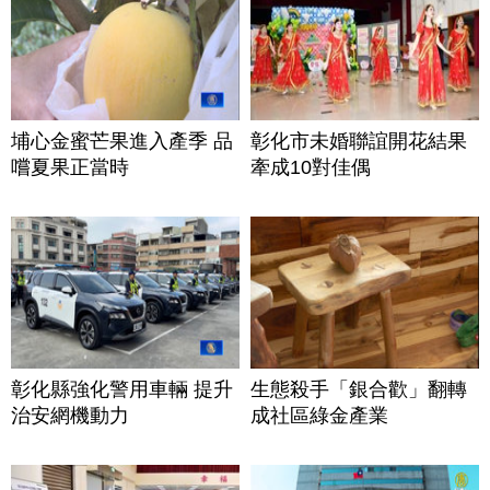
埔心金蜜芒果進入產季 品
彰化市未婚聯誼開花結果
嚐夏果正當時
牽成10對佳偶
彰化縣強化警用車輛 提升
生態殺手「銀合歡」翻轉
治安網機動力
成社區綠金產業