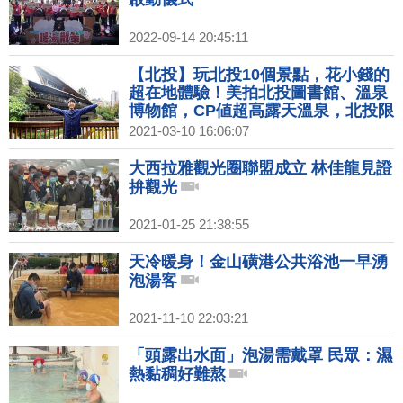
2022-09-14 20:45:11
【北投】玩北投10個景點，花小錢的
超在地體驗！美拍北投圖書館、溫泉
博物館，CP値超高露天溫泉，北投限
定的機車接送，還有市場美食、隱藏
2021-03-10 16:06:07
版體驗就這樣玩！｜1000步的繽紛台
灣(372)預告
大西拉雅觀光圈聯盟成立 林佳龍見證
拚觀光
2021-01-25 21:38:55
天冷暖身！金山磺港公共浴池一早湧
泡湯客
2021-11-10 22:03:21
「頭露出水面」泡湯需戴罩 民眾：濕
熱黏稠好難熬