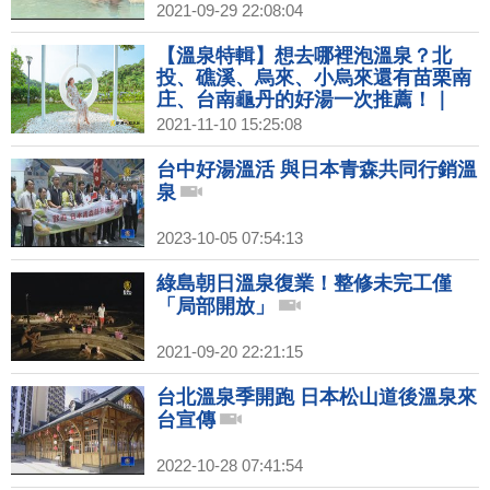
2021-09-29 22:08:04
【溫泉特輯】想去哪裡泡溫泉？北
投、礁溪、烏來、小烏來還有苗栗南
庄、台南龜丹的好湯一次推薦！｜
1000步的繽紛台灣(396)預告
2021-11-10 15:25:08
台中好湯溫活 與日本青森共同行銷溫
泉
2023-10-05 07:54:13
綠島朝日溫泉復業！整修未完工僅
「局部開放」
2021-09-20 22:21:15
台北溫泉季開跑 日本松山道後溫泉來
台宣傳
2022-10-28 07:41:54