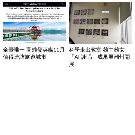
全臺唯一 高雄登英媒11月
科學走出教室 雄中雄女
值得造訪旅遊城市
「AI 詠唱」成果展潮州開
展