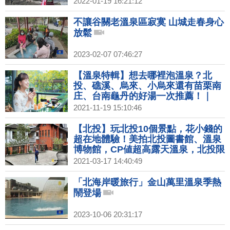
2022-01-19 16:21:12
不讓谷關老溫泉區寂寞 山城走春身心
放鬆
2023-02-07 07:46:27
【溫泉特輯】想去哪裡泡溫泉？北
投、礁溪、烏來、小烏來還有苗栗南
庄、台南龜丹的好湯一次推薦！｜
1000步的繽紛台灣(396)
2021-11-19 15:10:46
【北投】玩北投10個景點，花小錢的
超在地體驗！美拍北投圖書館、溫泉
博物館，CP値超高露天溫泉，北投限
定的機車接送，還有市場美食、隱藏
2021-03-17 14:40:49
版體驗就這樣玩！｜1000步的繽紛台
灣(372)
「北海岸暖旅行」金山萬里溫泉季熱
鬧登場
2023-10-06 20:31:17