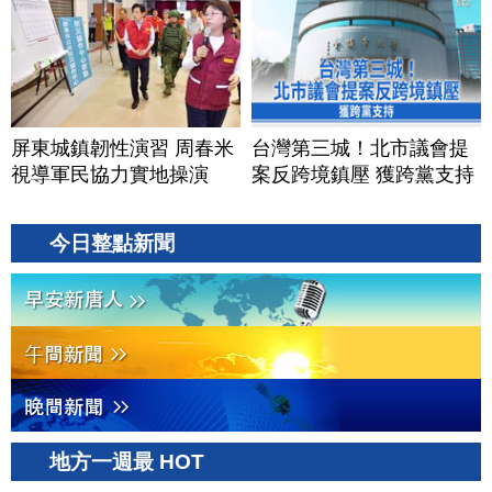
屏東城鎮韌性演習 周春米
台灣第三城！北市議會提
視導軍民協力實地操演
案反跨境鎮壓 獲跨黨支持
今日整點新聞
地方一週最 HOT