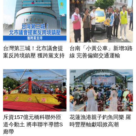
台灣第三城！北市議會提
台南「小黃公車」新增3路
案反跨境鎮壓 獲跨黨支持
線 完善偏鄉交通運輸
斥資157億元橋科聯外匝
花蓮漁港親子釣魚同樂 羅
道今動土 將串聯半導體S
時豐壓軸獻唱掀高潮
廊帶