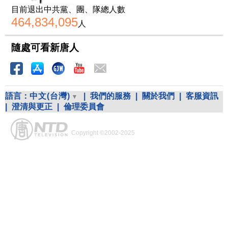
目前退出中共黨、團、隊總人數
464,834,095
人
隨處可看新唐人
語言：
中文(台灣)
|
我們的服務
|
關於我們
|
客服資訊
|
澄清與更正
|
倫理委員會
Copyright ©2002-2025