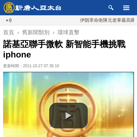
伊朗革命衛隊元老掌最高國安會
首頁
›
舊新聞類別
›
環球直擊
諾基亞聯手微軟 新智能手機挑戰
iphone
更新時間：2011-10-27 07:36:10