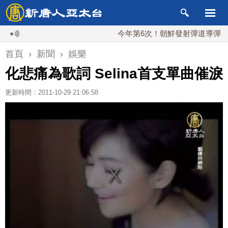
今年第6次！朝鮮發射彈道導彈 落日本E
首頁
›
新聞
›
娛樂
化悲痛為歌詞 Selina首支單曲催淚
更新時間：2011-10-29 21:06:58