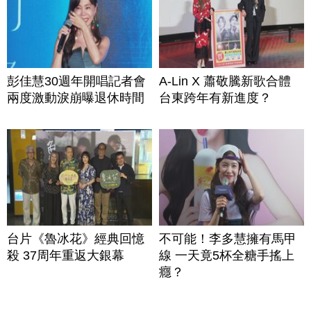
彭佳慧30週年開唱記者會
A-Lin X 蕭敬騰新歌合體
兩度激動淚崩曝退休時間
台東跨年有新進度？
台片《魯冰花》經典回憶
不可能！李多慧擁有馬甲
殺 37周年重返大銀幕
線 一天竟5杯全糖手搖上
癮？