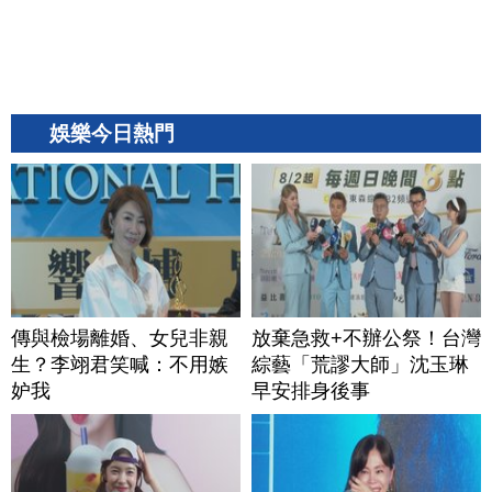
娛樂今日熱門
傳與檢場離婚、女兒非親
放棄急救+不辦公祭！台灣
生？李翊君笑喊：不用嫉
綜藝「荒謬大師」沈玉琳
妒我
早安排身後事