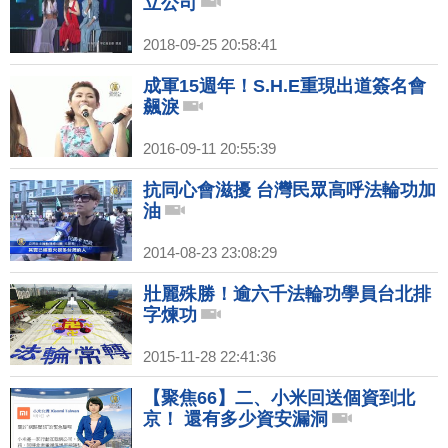
立公司
2018-09-25 20:58:41
成軍15週年！S.H.E重現出道簽名會
飆淚
2016-09-11 20:55:39
抗同心會滋擾 台灣民眾高呼法輪功加
油
2014-08-23 23:08:29
壯麗殊勝！逾六千法輪功學員台北排
字煉功
2015-11-28 22:41:36
【聚焦66】二、小米回送個資到北
京！ 還有多少資安漏洞