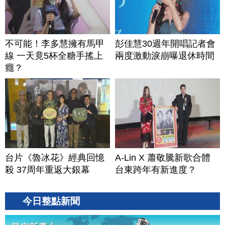
不可能！李多慧擁有馬甲
彭佳慧30週年開唱記者會
線 一天竟5杯全糖手搖上
兩度激動淚崩曝退休時間
癮？
台片《魯冰花》經典回憶
A-Lin X 蕭敬騰新歌合體
殺 37周年重返大銀幕
台東跨年有新進度？
今日整點新聞