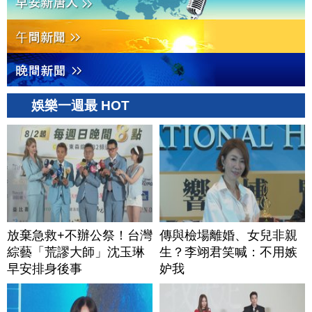
娛樂一週最 HOT
放棄急救+不辦公祭！台灣
傳與檢場離婚、女兒非親
綜藝「荒謬大師」沈玉琳
生？李翊君笑喊：不用嫉
早安排身後事
妒我