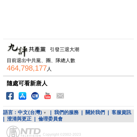
引發三退大潮
目前退出中共黨、團、隊總人數
464,798,177
人
隨處可看新唐人
語言：
中文(台灣)
|
我們的服務
|
關於我們
|
客服資訊
|
澄清與更正
|
倫理委員會
Copyright ©2002-2023