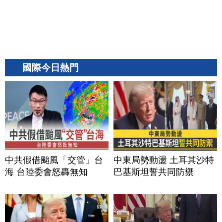
國際今日熱門
中共假借颱風「交管」台
中東局勢動盪 土耳其沙特
海 台陸委會怒轟無知
巴基斯坦誓共同防禦