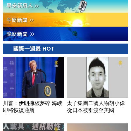
國際一週最 HOT
川普：伊朗擁核夢碎 海峽
太子集團二號人物胡小偉
即將恢復通航
從日本被引渡至美國