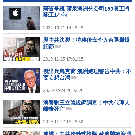
薪資爭議 蘋果澳洲分公司150員工將
罷工1小時
2022-10-11 14:29:48
與中共決裂！特務後悔介入台選舉爆
細節
2019-11-25 17:01:15
俄出兵烏克蘭 澳洲總理警告中共：不
要妄想台灣
2022-02-24 20:42:26
澳警對王立強說詞調查！中共代理人
離奇死亡
2019-11-27 15:49:32
澳媒：中共洗劫式搶購 致澳醫療資源