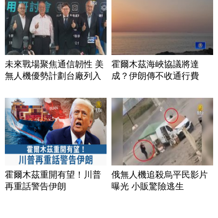
未來戰場聚焦通信韌性 美
霍爾木茲海峽協議將達
無人機優勢計劃台廠列入
成？伊朗傳不收通行費
霍爾木茲重開有望！川普
俄無人機追殺烏平民影片
再重話警告伊朗
曝光 小販驚險逃生