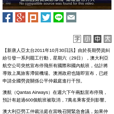
No compatible source was found for this video.
【新唐人亞太台2011年10月30日訊】由於長期勞資糾
紛引發一系列罷工行動，星期六（29日），澳大利亞
航空公司突然宣布停飛所有國際和國內航班，估計將
導致上萬旅客滯留機場。澳洲政府也隨即宣布，已經
申請全國勞資關係公平仲裁庭進行干預。
澳航（Qantas Airways）在週六下午兩點宣布停飛，
預計有超過600個航班被取消，7萬名乘客受到影響。
澳大利亞勞工仲裁法庭在當晚召開緊急會議，如果仲