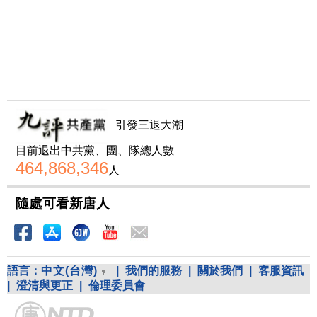
引發三退大潮
目前退出中共黨、團、隊總人數
464,868,346
人
隨處可看新唐人
語言：
中文(台灣)
|
我們的服務
|
關於我們
|
客服資訊
|
澄清與更正
|
倫理委員會