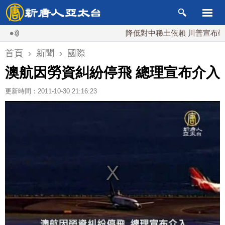
降低對中稀土依賴 川普宣布礦業投資
首頁
›
新聞
›
國際
澳航因勞資糾紛停飛 總理宣布介入
更新時間：2011-10-30 21:16:23