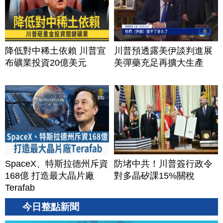
降低對中稀土依賴 川普宣
川普預透露美伊談判進展
布礦業投資20億美元
美彈藥充足再擴大生產
SpaceX、特斯拉德州斥資
防堵中共！川普簽行政令
168億 打造最大晶片廠
對多晶矽課15%關稅
Terafab
今日整點新聞