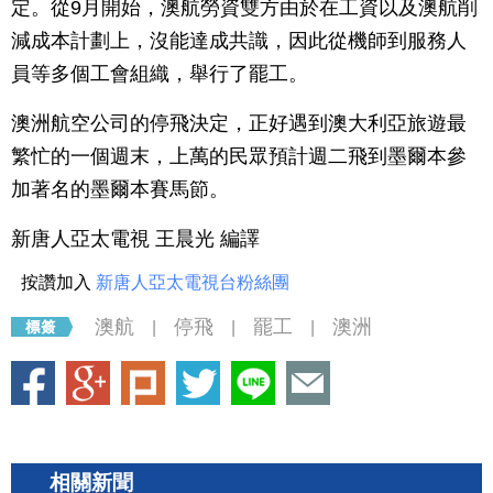
定。從9月開始，澳航勞資雙方由於在工資以及澳航削
減成本計劃上，沒能達成共識，因此從機師到服務人
員等多個工會組織，舉行了罷工。
澳洲航空公司的停飛決定，正好遇到澳大利亞旅遊最
繁忙的一個週末，上萬的民眾預計週二飛到墨爾本參
加著名的墨爾本賽馬節。
新唐人亞太電視 王晨光 編譯
按讚加入
新唐人亞太電視台粉絲團
澳航
停飛
罷工
澳洲
|
|
|
相關新聞