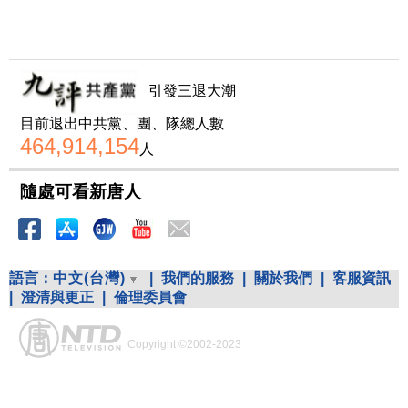
引發三退大潮
目前退出中共黨、團、隊總人數
464,914,154
人
隨處可看新唐人
語言：
中文(台灣)
|
我們的服務
|
關於我們
|
客服資訊
|
澄清與更正
|
倫理委員會
Copyright ©2002-2023