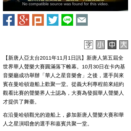
No compatible source was found for this video.
【新唐人亞太台2011年11月1日訊】新唐人第五屆全
世界華人聲樂大賽圓滿落下帷幕。10月30日在卡內基
音樂廳成功舉辦「華人之星音樂會」之後，選手與來
賓在曼哈頓遊船上歡聚一堂。從義大利專程前來紐約
觀看比賽的聲樂界人士認為，大賽為發掘華人聲樂人
才提供了舞臺。
在沿曼哈頓觀光的遊船上，參加新唐人聲樂大賽和華
人之星演唱會的選手和嘉賓共聚一堂。