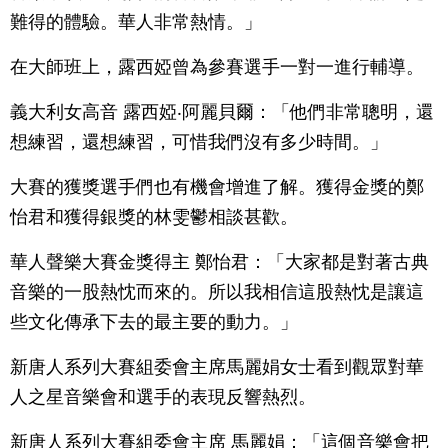
難得的體驗。華人非常熱情。」
在大師班上，露西婭曾為參賽選手一對一進行輔導。
義大利女高音 露西婭‧阿麗貝爾：「他們非常聰明，還
想練習，還想練習，可惜我們沒有多少時間。」
大賽的獲獎選手們也有機會增進了解。獲得金獎的鄭
怡君和獲得銀獎的林雯鬱相談甚歡。
華人聲樂大賽金獎得主 鄭怡君：「大家都是對著古典
音樂的一股熱忱而來的。所以我相信這股熱忱是讓這
些文化傳承下去的最主要的動力。」
新唐人系列大賽組委會主席馬麗娟女士看到觀眾對華
人之星音樂會和選手的表現反響熱烈。
新唐人系列大賽組委會主席 馬麗娟：「這個音樂會把