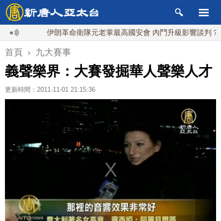
伊朗革命衛隊元老掌最高國安會 內鬥升級影響談判？
首頁
›
九大賽事
義聲樂界：大賽發掘華人聲樂人才
更新時間：2011-11-01 21:15:36