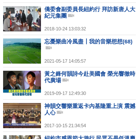
僑委會副委員長紐約行 拜訪新唐人大
紀元集團
2018-10-24 13:03:32
忘憂樂曲冷風盡┃我的音樂想想(68)
2021-05-17 14:05:57
黃之鋒何韻詩今赴美國會 榮光響徹時
代廣場
2019-09-17 12:49:30
神韻交響樂重返卡內基隆重上演 震撼
人心
2017-10-15 21:34:54
紐約市感恩節大遊行 民眾不畏低溫慶