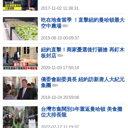
2017-11-02 11:38:31
吃在地食當季 ！直擊紐約曼哈頓最大
空中農場
2019-08-10 00:09:37
紐約直擊！商家憂選後打砸搶 再釘木
板封店
2020-11-03 17:50:14
僑委會副委員長 紐約訪新唐人大紀元
集團
2018-10-24 20:59:06
台灣市集闊別3年重返曼哈頓 美食攤
位大排長龍
2022-07-17 11:19:37