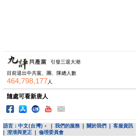
引發三退大潮
目前退出中共黨、團、隊總人數
464,798,177
人
隨處可看新唐人
語言：
中文(台灣)
|
我們的服務
|
關於我們
|
客服資訊
|
澄清與更正
|
倫理委員會