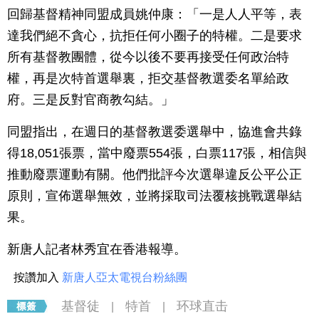
回歸基督精神同盟成員姚仲康：「一是人人平等，表
達我們絕不貪心，抗拒任何小圈子的特權。二是要求
所有基督教團體，從今以後不要再接受任何政治特
權，再是次特首選舉裏，拒交基督教選委名單給政
府。三是反對官商教勾結。」
同盟指出，在週日的基督教選委選舉中，協進會共錄
得18,051張票，當中廢票554張，白票117張，相信與
推動廢票運動有關。他們批評今次選舉違反公平公正
原則，宣佈選舉無效，並將採取司法覆核挑戰選舉結
果。
新唐人記者林秀宜在香港報導。
按讚加入
新唐人亞太電視台粉絲團
基督徒
特首
环球直击
|
|