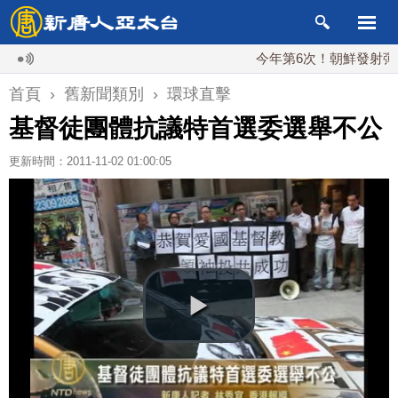
今年第6次！朝鮮發射彈道導
首頁
›
舊新聞類別
›
環球直擊
基督徒團體抗議特首選委選舉不公
更新時間：2011-11-02 01:00:05