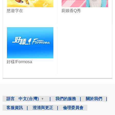
悠遊字在
廚娘香Q秀
好樣!Formosa
語言
中文(台灣)
|
我們的服務
|
關於我們
|
客服資訊
|
澄清與更正
|
倫理委員會