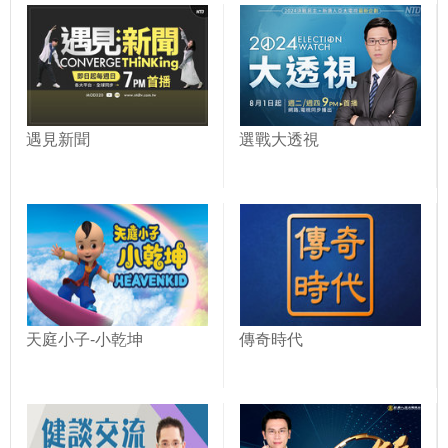
遇見新聞
選戰大透視
天庭小子-小乾坤
傳奇時代