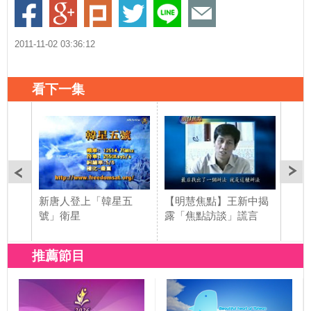
2011-11-02 03:36:12
看下一集
新唐人登上「韓星五
【明慧焦點】王新中揭
【廣
號」衛星
露「焦點訪談」謊言
體-
推薦節目