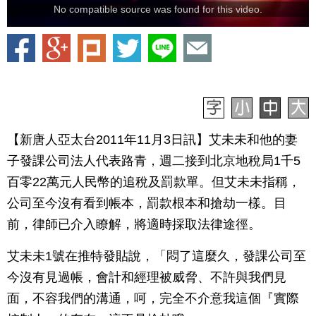
No compatible source was found for this video.
【新唐人亞太台2011年11月3日訊】艾未未和他的妻
子發課公司法人代表路青，週二接到北京地稅局1千5
百零22萬元人民幣的追稅及罰款單。但艾未未指稱，
公司至今沒有看到帳本，罰款根本和搶劫一樣。目
前，律師已介入瞭解，將適時採取法律途徑。
艾未未1號在推特發貼說，「悶了這麼久，發課公司至
今沒有見過帳，會計和經理被威脅、不許與我們見
面，不容我們的溝通，呵，完全不介意我這個『實際