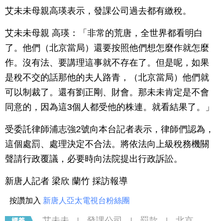
艾未未母親高瑛表示，發課公司過去都有繳稅。
艾未未母親 高瑛：「非常的荒唐，全世界都看明白
了。他們（北京當局）還要按照他們想怎麼作就怎麼
作。沒有法、要講理這事就不存在了。但是呢，如果
是稅不交的話那他的夫人路青，（北京當局）他們就
可以制裁了。還有劉正剛、財會。那未未肯定是不會
同意的，因為這3個人都受他的株連。就看結果了。」
受委託律師浦志強2號向本台記者表示，律師們認為，
這個處罰、處理決定不合法。將依法向上級稅務機關
聲請行政覆議，必要時向法院提出行政訴訟。
新唐人記者 梁欣 蘭竹 採訪報導
按讚加入
新唐人亞太電視台粉絲團
艾未未
發課公司
罰款
北京
|
|
|