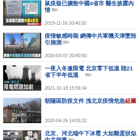
鼠疫疑已擴散中國4省市 醫生披露內
情
2019-11-16 20:40:33
疫情敏感時期 網傳中共軍機天津墜毀
引揣測
2020-03-07 20:40:50
一夜入冬逢限電 北京零下低溫 陸21
省下半年低溫
2021-10-18 15:58:34
朝陽區防疫文件 洩北京疫情危急
組圖
2020-04-26 14:03:22
北京、河北端午下冰雹 大如雞蛋狀似