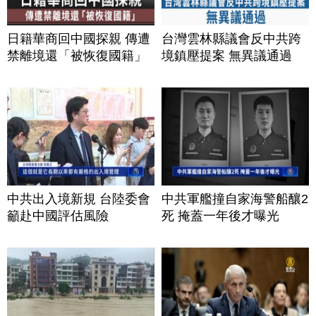
日籍華商回中國探親 傳遭
台灣雲林縣議會反中共跨
禁離境還「被恢復國籍」
境鎮壓提案 無異議通過
中共出入境新規 台陸委會
中共軍艦撞自家海警船釀2
籲赴中國評估風險
死 掩蓋一年後才曝光