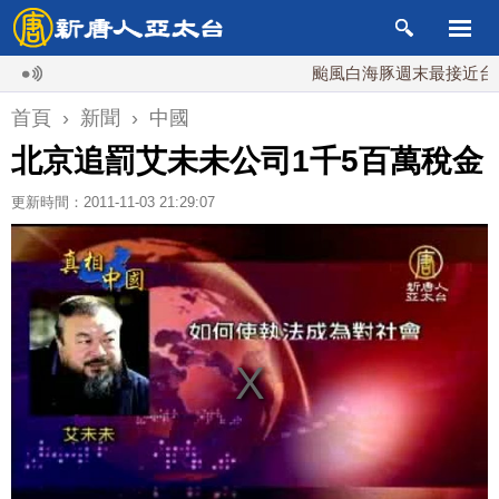
颱風白海豚週末最接近台灣 最快
首頁
›
新聞
›
中國
北京追罰艾未未公司1千5百萬稅金
更新時間：2011-11-03 21:29:07