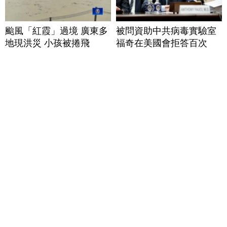
颱風「紅霞」過境 廣東多
被問資助中共病毒實驗室
地現洪災 小孩被捲飛
福奇在美國會拒答百次