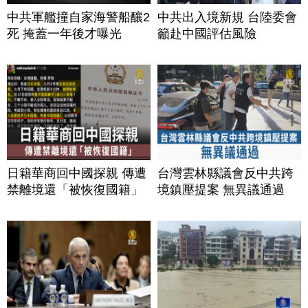
中共軍艦撞自家海警船釀2
中共出入境新規 台陸委會
死 掩蓋一年後才曝光
籲赴中國評估風險
日籍華商回中國探親 傳遭
台灣雲林縣議會反中共跨
禁離境還「被恢復國籍」
境鎮壓提案 無異議通過