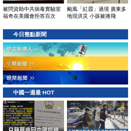
被問資助中共病毒實驗室
颱風「紅霞」過境 廣東多
福奇在美國會拒答百次
地現洪災 小孩被捲飛
今日整點新聞
中國一週最 HOT