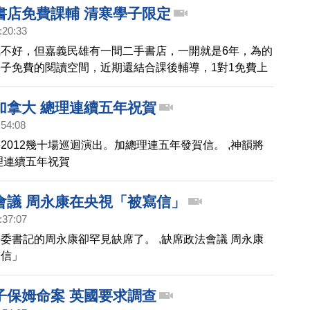
書店免費課輔 清寒學子限定
:20:33
不好，但嘉義民雄有一間二手書店，一開就是6年，為的
子免費的閱讀空間，近期還結合課後輔導，1對1免費上
少清寒學子，課業突飛猛進，而背後的推手，就是前世貿
二手書店創辦人，黃金山。
加拿大 總理連續五年祝賀
:54:08
2012幾十場巡迴演出。加總理連五年發賀信。 ,神韻將
理連續五年祝賀
會議 周永康在央視「被寫信」
:37:07
委書記的周永康卻罕見缺席了。 ,缺席政法會議 周永康
寫信」
子保姆命案 英國要求調查