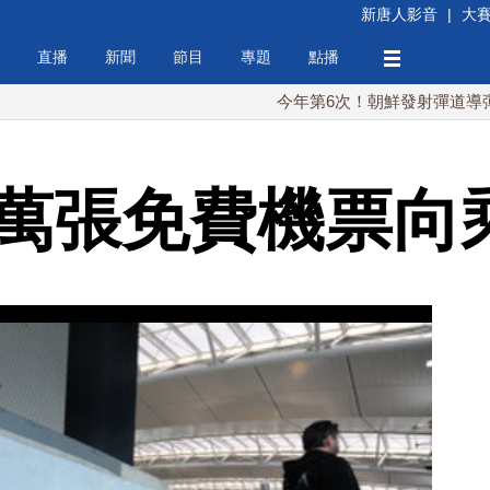
新唐人影音
|
大
直播
新聞
節目
專題
點播
今年第6次！朝鮮發射彈道導彈 落日本
0萬張免費機票向