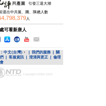
引發三退大潮
前退出中共黨、團、隊總人數
64,798,379
人
處可看新唐人
：
中文(台灣)
|
我們的服務
|
關
們
|
客服資訊
|
澄清與更正
|
倫理
會
Copyright ©2002-2023