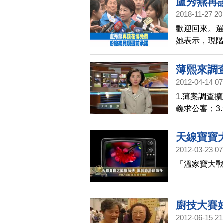
盧秀燕再
2018-11-27 20
歡迎回來。
她表示，現
瑜一樣，常
有很多產品
薄熙來調
編組，達成
2012-04-14 07
1.薄案調查
義求公審；3
外資產
天線寶寶
2012-03-23 07
「溫家寶大戰
廚技大賽
2012-06-15 21