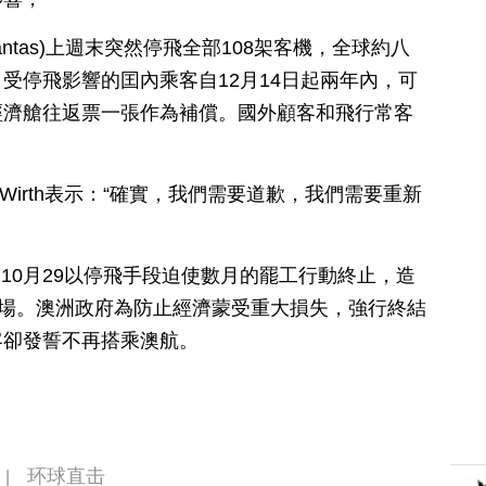
ntas)上週末突然停飛全部108架客機，全球約八
受停飛影響的囯內乘客自12月14日起兩年內，可
經濟艙往返票一張作為補償。國外顧客和飛行常客
a Wirth表示：“確實，我們需要道歉，我們需要重新
ce）10月29以停飛手段迫使數月的罷工行動終止，造
機場。澳洲政府為防止經濟蒙受重大損失，強行終結
客卻發誓不再搭乘澳航。
环球直击
|