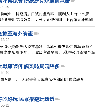
談花博免費 盼總統兌現選前承諾
:59:49
選前喊出「拚經濟」口號的盧秀燕，順利入主台中市府，
階段要善用花博效益。另外，她也強調，不會像高雄韓國
設兩岸工作小組，她說，雖然中國市場很重要，但台中也
，銷往日本和東南亞，為了節省經費，她傾向於臨時任務
查擴至海外資產
階段性任務就解編。
:18:08
擴至海外資產 光大逆市急跌；2.薄熙來仍囂張 罵周永康不
.貪腐成風 粵兩年五百處級官遭懲處。 ,薄熙來調查擴至海
大戰康師傅 諷刺時局暗語多
:54:10
周永康」。 ,天線寶寶大戰康師傅 諷刺時局暗語多
好吃好玩 民眾樂翻玩透透
:55:11