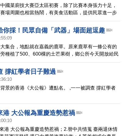
界中國菜廚技大賽亞太區初賽，除了比賽本身張力十足，
，賽場周圍也相當熱鬧，有美食活動區，提供民眾進一步
五大菜系之外，也有各種好吃又好玩的活動，帶您去看
給你採！民眾自備「武器」場面超逗趣
:55:09
具大集合，地點就在嘉義的鹿草。原來鹿草有一條公有的
旁種植了500、600棵的土芒果樹，鄉公所今天開放給民
，有人帶著伸縮桿，有人綁鐮刀、還有人利用寶特瓶自製
花八門趣味十足。
查 撐紅學者日子難過
:36:10
背景的香港《大公報》遭點名。 ,一一被調查 撐紅學者
來港 大公報為重慶造勢惹禍
:00:10
團來港 大公報為重慶造勢惹禍；2.替中共情蒐 臺兩退休情