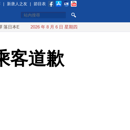
賽
|
新唐人之友
|
節目表
EEZ外
紅海戰火續升溫 也門胡塞武裝稱又襲擊沙特油輪
2026 年 8 月 6 日 星期四
乘客道歉