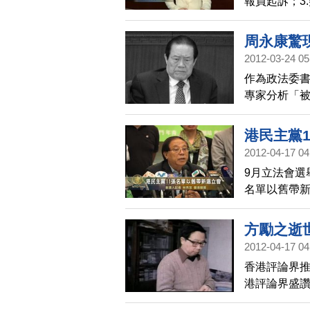
報員起訴；3
春提海伍德
周永康驚
,組唱紅團來
2012-03-24 05
作為政法委書
專家分析「
港民主黨
2012-04-17 04
9月立法會選
名單以舊帶
方勵之逝
2012-04-17 04
香港評論界推
港評論界盛