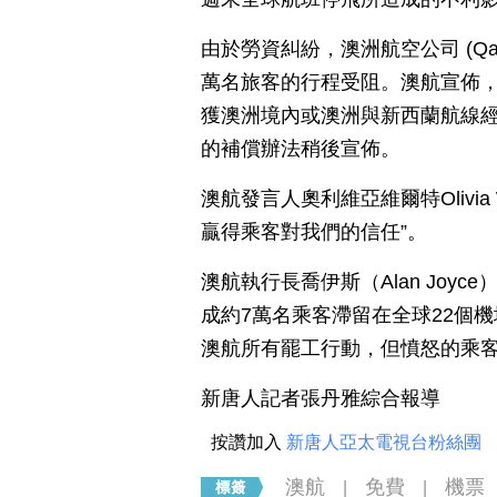
由於勞資糾紛，澳洲航空公司 (Qa
萬名旅客的行程受阻。澳航宣佈，
獲澳洲境內或澳洲與新西蘭航線
的補償辦法稍後宣佈。
澳航發言人奧利維亞維爾特Olivi
贏得乘客對我們的信任”。
澳航執行長喬伊斯（Alan Joy
成約7萬名乘客滯留在全球22個
澳航所有罷工行動，但憤怒的乘
新唐人記者張丹雅綜合報導
按讚加入
新唐人亞太電視台粉絲團
澳航
免費
機票
|
|