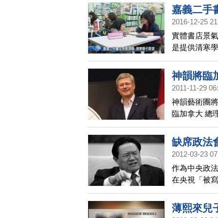
嘉義二手
2016-12-25 21
實體書店景氣
是提供清寒學
課，幫助不
二館館長、
神韻將臨
2011-11-29 06
神韻藝術團將
臨加拿大 總
缺席政法
2012-03-23 07
作為中央政法
在央視「被
薄熙來兒