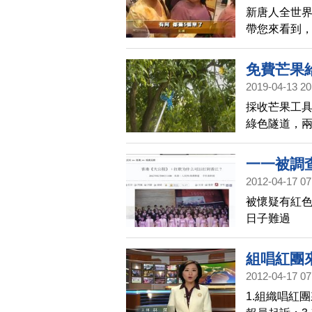
新唐人全世
帶您來看到
了解中國菜
看。
免費芒果
2019-04-13 20
採收芒果工
綠色隧道，兩
眾免費採收
採收器，五
一一被調
2012-04-17 07
被懷疑有紅色
日子難過
組唱紅團
2012-04-17 07
1.組織唱紅