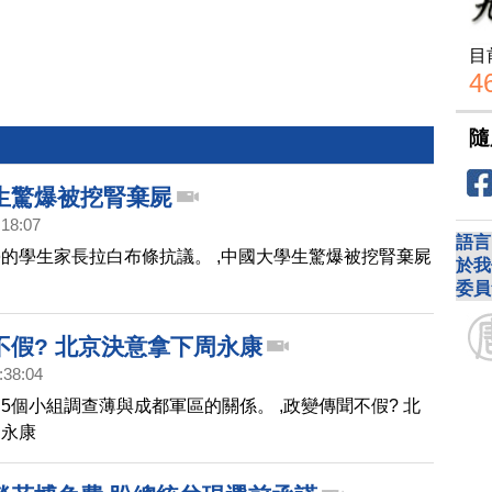
目
4
隨
生驚爆被挖腎棄屍
:18:07
語言
的學生家長拉白布條抗議。 ,中國大學生驚爆被挖腎棄屍
於我
委員
不假? 北京決意拿下周永康
:38:04
5個小組調查薄與成都軍區的關係。 ,政變傳聞不假? 北
周永康