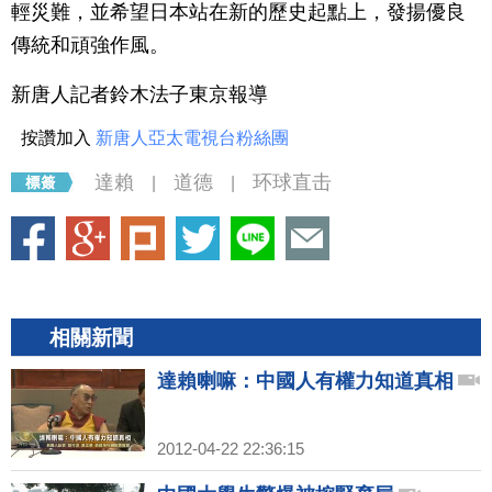
輕災難，並希望日本站在新的歷史起點上，發揚優良
傳統和頑強作風。
新唐人記者鈴木法子東京報導
按讚加入
新唐人亞太電視台粉絲團
達賴
道德
环球直击
|
|
相關新聞
達賴喇嘛：中國人有權力知道真相
2012-04-22 22:36:15