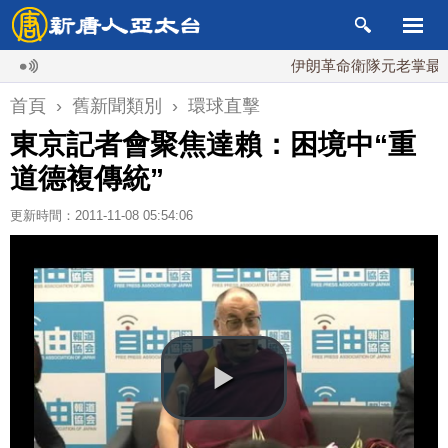
伊朗革命衛隊元老掌最高國
首頁
›
舊新聞類別
›
環球直擊
東京記者會聚焦達賴：困境中“重
道德複傳統”
更新時間：2011-11-08 05:54:06