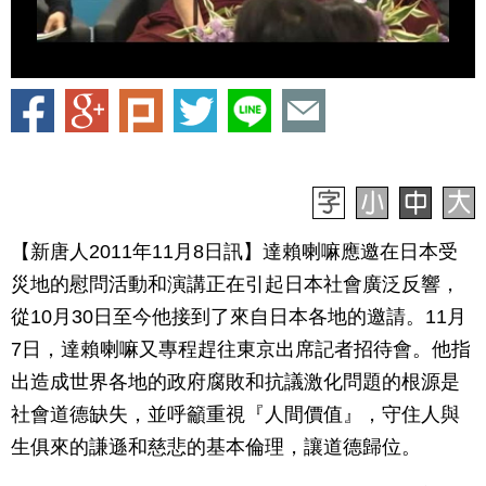
【新唐人2011年11月8日訊】達賴喇嘛應邀在日本受
災地的慰問活動和演講正在引起日本社會廣泛反響，
從10月30日至今他接到了來自日本各地的邀請。11月
7日，達賴喇嘛又專程趕往東京出席記者招待會。他指
出造成世界各地的政府腐敗和抗議激化問題的根源是
社會道德缺失，並呼籲重視『人間價值』，守住人與
生俱來的謙遜和慈悲的基本倫理，讓道德歸位。