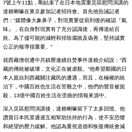
7號上午11點，剛結束了在日本地震重災區慰問演講的
達賴喇嘛在東京參加記者招待會。首先他告誡記者
們：“媒體像大象鼻子，對現實要從前到後的確認『氣
味』，在自身對現實有了充分認識後，再傳達給百
姓。為了儘可能的減輕和排除腐敗及偽善，堅持誠實
公正的報導很重要。”
就西藏僧侶遭中共鎮壓連續自焚事件達賴介紹說：“西
藏的傳統被破壞，文化正在被虐殺。”他希望鄰國的日
本人親自到西藏關注藏民的遭遇，而且，在極權的統
治下，中國百姓也生活在苦難之中，他們的聲音被扼
殺，13億中國百姓生活在歪曲的情報來源中。
深入災區慰問演講後，達賴喇嘛留下了太多回憶。他
讚賞日本民眾通過互相幫助扶持的行為，使不安恐懼
和絕望的壓力緩解。他認為重視道德和恢復傳統會減