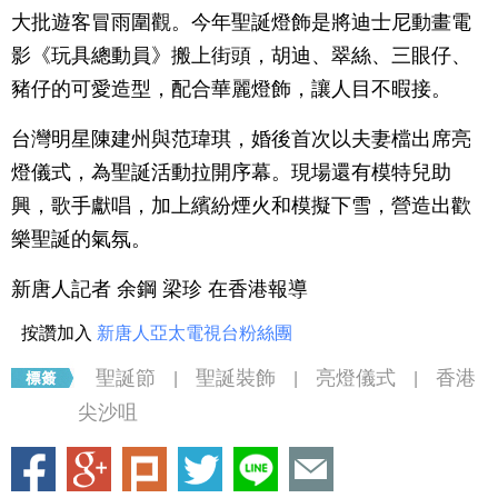
大批遊客冒雨圍觀。今年聖誕燈飾是將迪士尼動畫電
影《玩具總動員》搬上街頭，胡迪、翠絲、三眼仔、
豬仔的可愛造型，配合華麗燈飾，讓人目不暇接。
台灣明星陳建州與范瑋琪，婚後首次以夫妻檔出席亮
燈儀式，為聖誕活動拉開序幕。現場還有模特兒助
興，歌手獻唱，加上繽紛煙火和模擬下雪，營造出歡
樂聖誕的氣氛。
新唐人記者 余鋼 梁珍 在香港報導
按讚加入
新唐人亞太電視台粉絲團
聖誕節
聖誕裝飾
亮燈儀式
香港
|
|
|
尖沙咀