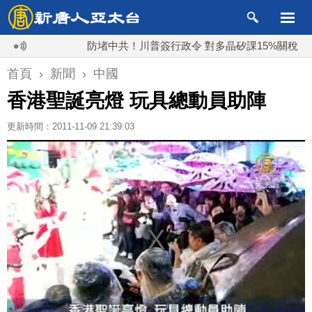
防堵中共！川普簽行政令 對多晶矽課15%關稅
首頁
›
新聞
›
中國
香港聖誕亮燈 玩具總動員助陣
更新時間：2011-11-09 21:39:03