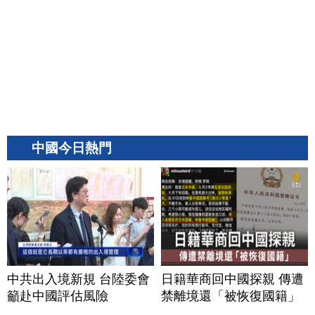
中國今日熱門
中共出入境新規 台陸委會
日籍華商回中國探親 傳遭
籲赴中國評估風險
禁離境還「被恢復國籍」