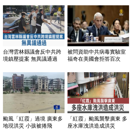
台灣雲林縣議會反中共跨
被問資助中共病毒實驗室
境鎮壓提案 無異議通過
福奇在美國會拒答百次
颱風「紅霞」過境 廣東多
「紅霞」颱風襲擊廣東 多
地現洪災 小孩被捲飛
座水庫洩洪造成洪災