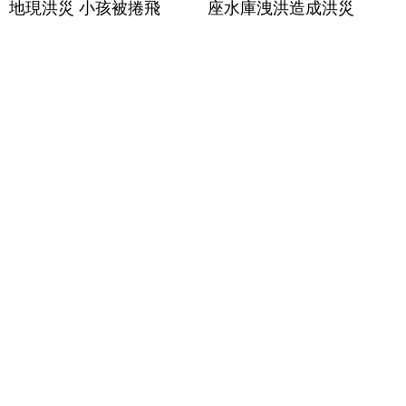
地現洪災 小孩被捲飛
座水庫洩洪造成洪災