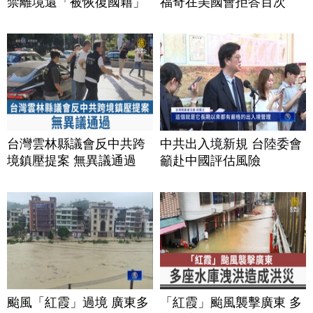
禁離境還「被恢復國籍」
福奇在美國會拒答百次
台灣雲林縣議會反中共跨
中共出入境新規 台陸委會
境鎮壓提案 無異議通過
籲赴中國評估風險
颱風「紅霞」過境 廣東多
「紅霞」颱風襲擊廣東 多