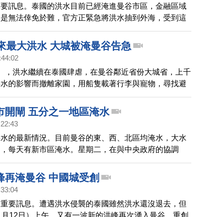
重要訊息。泰國的洪水目前已經淹進曼谷市區，金融區域
還是無法倖免於難，官方正緊急將洪水抽到外海，受到這
人數已經超過240萬人，從七月開始，至少有265人因此
年來最大洪水 大城被淹曼谷告急
:44:02
），洪水繼續在泰國肆虐，在曼谷鄰近省份大城省，上千
洪水的影響而撤離家園，用船隻載著行李與寵物，尋找避
市開閘 五分之一地區淹水
:22:43
洪水的最新情況。目前曼谷的東、西、北區均淹水，大水
動，每天有新市區淹水。星期二，在與中央政府的協調
政府同意拆下最後一道防線，打開閘門讓水流入市中心，
區的壓力。
峰再淹曼谷 中國城受創
:33:04
際重要訊息。遭遇洪水侵襲的泰國雖然洪水還沒退去，但
1月12日）上午，又有一波新的洪峰再次湧入曼谷，重創