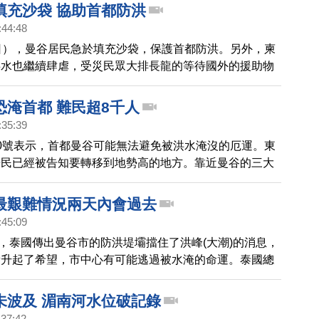
填充沙袋 協助首都防洪
:44:48
日），曼谷居民急於填充沙袋，保護首都防洪。另外，柬
洪水也繼續肆虐，受災民眾大排長龍的等待國外的援助物
恐淹首都 難民超8千人
:35:39
0號表示，首都曼谷可能無法避免被洪水淹沒的厄運。東
居民已經被告知要轉移到地勢高的地方。靠近曼谷的三大
經收容超過8千位的難民，但災民人數還在增加當中，至
在洪災中喪生。
最艱難情況兩天內會過去
:45:09
日)，泰國傳出曼谷市的防洪堤壩擋住了洪峰(大潮)的消息，
新升起了希望，市中心有可能逃過被水淹的命運。泰國總
，最艱難的情況會在兩天內過去。然而，許多民眾仍然缺
訊，並表示希望政府能夠提供更多關於洪水和救災情況的
未波及 湄南河水位破記錄
:37:42