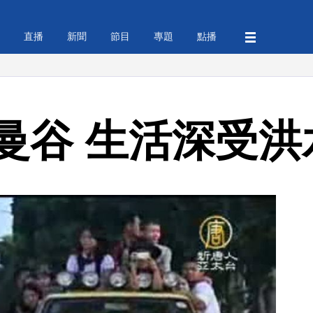
直播
新聞
節目
專題
點播
曼谷 生活深受洪