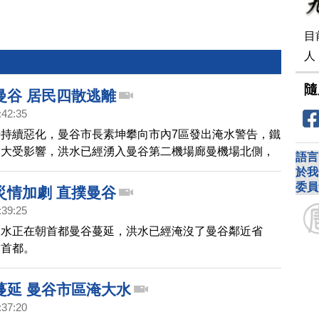
目
人
隨
曼谷 居民四散逃離
:42:35
持續惡化，曼谷市長素坤攀向市內7區發出淹水警告，鐵
通大受影響，洪水已經湧入曼谷第二機場廊曼機場北側，
語言
價航空公司「飛鳥」對外宣布，到11/1日為止航班全部
於我
委員
災情加劇 直撲曼谷
:39:25
大水正在朝首都曼谷蔓延，洪水已經淹沒了曼谷鄰近省
國首都。
蔓延 曼谷市區淹大水
:37:20