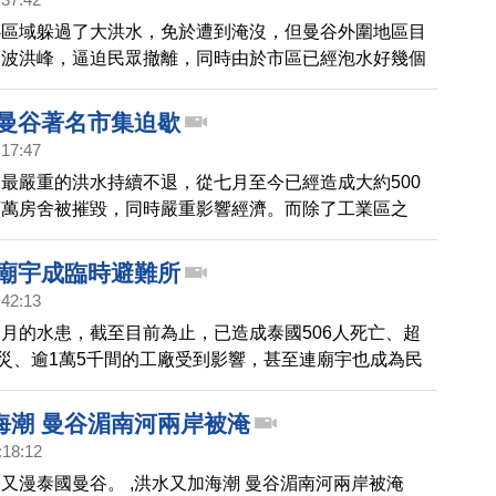
心區域躲過了大洪水，免於遭到淹沒，但曼谷外圍地區目
一波洪峰，逼迫民眾撤離，同時由於市區已經泡水好幾個
條件惡劣，救難人員擔心傳染病爆發，正積極防範疫情發
 曼谷著名市集迫歇
:17:47
最嚴重的洪水持續不退，從七月至今已經造成大約500
百萬房舍被摧毀，同時嚴重影響經濟。而除了工業區之
中心的商業和觀光命脈也都受到波及，讓曼谷居民生活越
 廟宇成臨時避難所
:42:13
月的水患，截至目前為止，已造成泰國506人死亡、超
受災、逾1萬5千間的工廠受到影響，甚至連廟宇也成為民
難所。
海潮 曼谷湄南河兩岸被淹
:18:12
又漫泰國曼谷。 ,洪水又加海潮 曼谷湄南河兩岸被淹