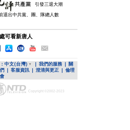
引發三退大潮
前退出中共黨、團、隊總人數
處可看新唐人
：
中文(台灣)
|
我們的服務
|
關
們
|
客服資訊
|
澄清與更正
|
倫理
會
Copyright ©2002-2023