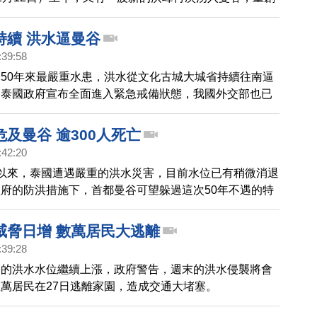
與住宅區。
持續 洪水逼曼谷
:39:58
50年來最嚴重水患，洪水從文化古城大城省持續往南逼
。泰國政府宣布全面進入緊急戒備狀態，我國外交部也已
遊警示提升為「黃色燈號」。
及曼谷 逾300人死亡
:42:20
以來，泰國遭遇嚴重的洪水災害，目前水位已有稍微消退
府的防洪措施下，首都曼谷可望躲過這次50年不遇的特
而這場洪災已經造成將近307人罹難，850萬人受災。
威脅日增 數萬居民大逃離
:39:28
谷的洪水水位繼續上漲，政府警告，週末的洪水侵襲將會
萬居民在27日逃離家園，造成交通大堵塞。