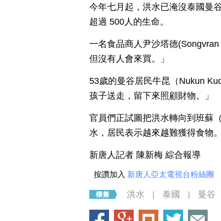
今年七月起，洪水已淹沒泰國曼
超過 500人的生命。
一名食品商人尹沙塔德(Songvran
但沒有人會來買。」
53歲的曼谷居民牛昆（Nukun K
孩子送走，留下來照顧財物。」
官員們正試圖把洪水轉向到班蘇（B
水，居民表示越來越難獲得食物
新唐人記者 陳新梅 綜合報導
按讚加入
新唐人亞太電視台粉絲團
洪水
泰國
曼谷
|
|