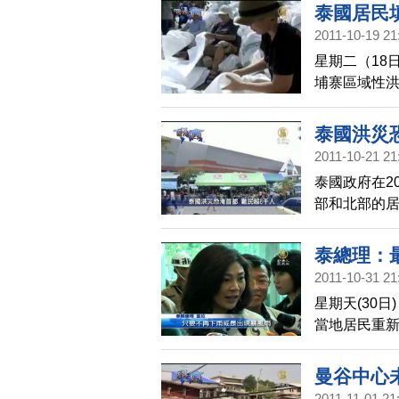
泰國居民
2011-10-19 21
星期二（18
埔寨區域性
資。
泰國洪災
2011-10-21 21
泰國政府在2
部和北部的
洪災避難所已
少有三百人
泰總理：
2011-10-31 21
星期天(30
當地居民重
理盈拉表示
乏災情的資
曼谷中心
消息。
2011-11-01 21