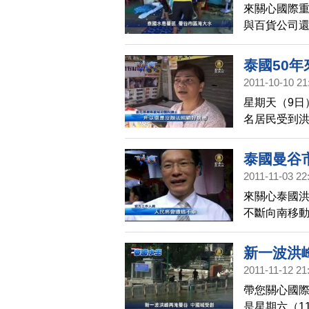
來關心國際
與百貨公司
次洪水影響的
喪生。
泰國50
2011-10-10 21
星期天（9日
名居民受到
難的地方。
泰國曼谷
2011-11-03 22
來關心泰國
不斷向南移
下，曼谷市
紓解淹水地
新一波洪
2011-11-12 21
帶您關心國
是星期六（1