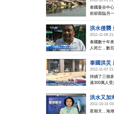
泰國曼谷中
前卻面臨另
星期，衛生
生。
洪水侵襲
2011-11-06 21
泰國數十年來
人死亡，數
外，曼谷市
來越困難。
泰國洪災
2011-11-07 21
持續了三個多
過300萬人
眾的臨時避
洪水又加
2011-10-31 03
星期天，海潮