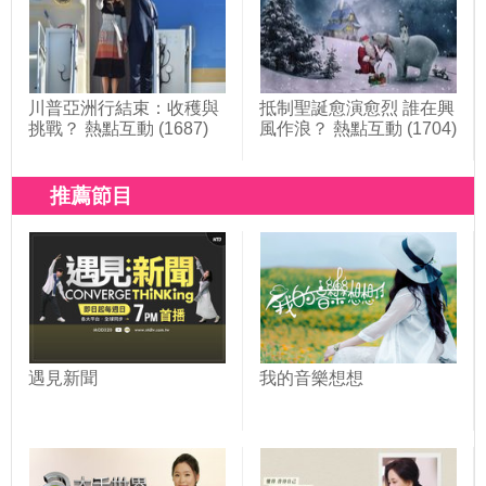
川普亞洲行結束：收穫與
抵制聖誕愈演愈烈 誰在興
挑戰？ 熱點互動 (1687)
風作浪？ 熱點互動 (1704)
推薦節目
遇見新聞
我的音樂想想