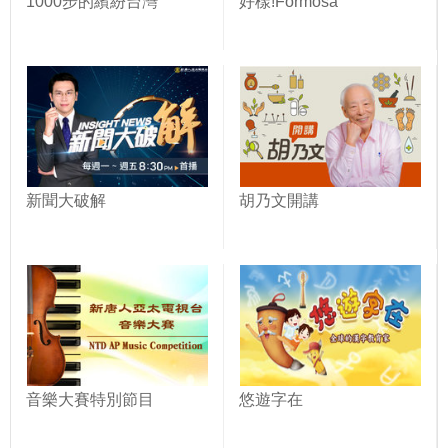
1000步的繽紛台灣
好樣!Formosa
新聞大破解
胡乃文開講
音樂大賽特別節目
悠遊字在