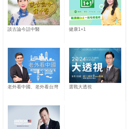
談古論今話中醫
健康1+1
老外看中國、老外看台灣
選戰大透視