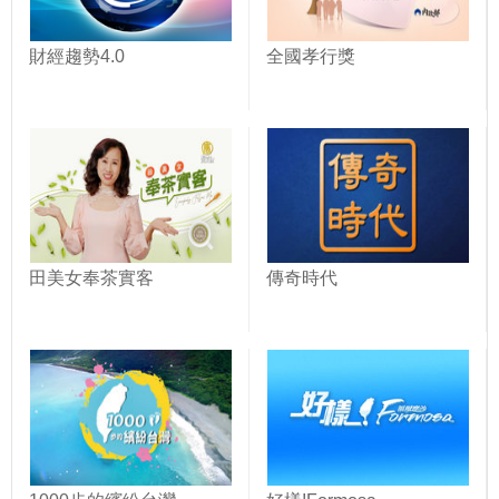
財經趨勢4.0
全國孝行獎
田美女奉茶實客
傳奇時代