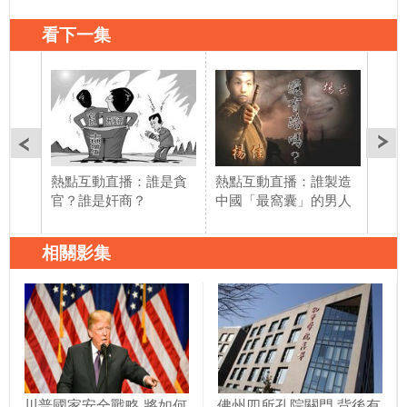
看下一集
熱點互動直播：誰是貪
熱點互動直播：誰製造
熱點
官？誰是奸商？
中國「最窩囊」的男人
略重
相關影集
川普國家安全戰略 將如何
佛州四所孔院關門 背後有