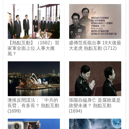
【熱點互動】（1682）習
盛傳范長龍出事 19大後最
家軍全面上位 人事大搬
大老虎 熱點互動 (1712)
風？
澳推反間諜法：「中共的
張陽自縊身亡 是腐敗還是
長臂」有多長？ 熱點互動
政變未遂？ 熱點互動
(1699)
(1694)