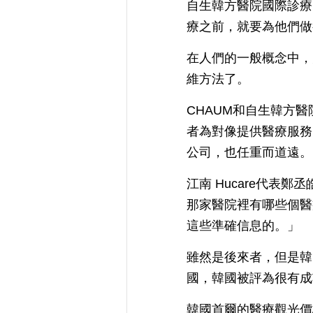
自生韓方醫院國際診療中
療之前，就要為他們做
在人們的一般概念中，
維方法了。
CHAUM和自生韓方
者為對像提供醫療服務
公司，也任重而道遠。
江南 Hucare代表
那家醫院裡有哪些個醫
這些準確信息的。」
雖然是後來者，但是韓
國，韓國被評為很有成
韓國首爾的醫療觀光價