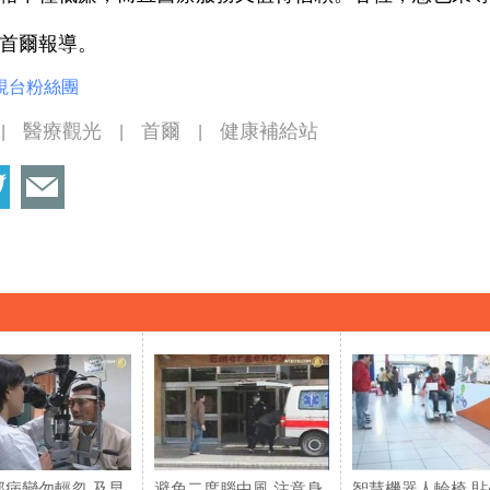
首爾報導。
視台粉絲團
醫療觀光
首爾
健康補給站
|
|
|
部病變勿輕忽 及早
避免二度腦中風 注意身
智慧機器人輪椅 貼