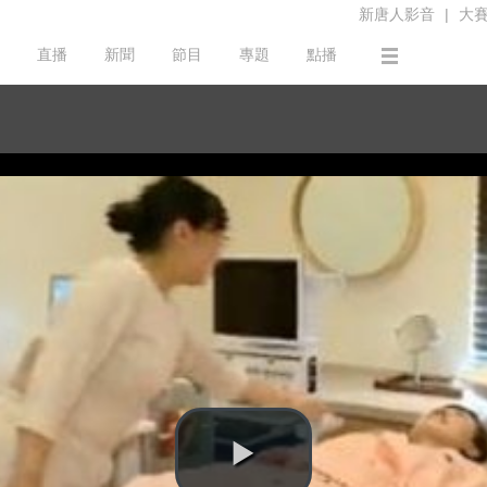
新唐人影音
|
大
直播
新聞
節目
專題
點播