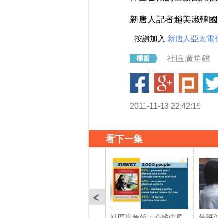
新唐人記者趙美淑韓國
按讚加入
新唐人亞太電
社區廣角鏡
2011-11-13 22:42:15
看下一集
社區廣角鏡：心臟中風
黃斑