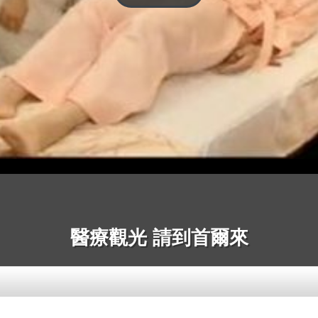
醫療觀光 請到首爾來