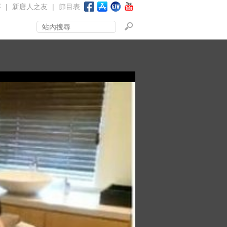
賽
|
新唐人之友
|
節目表