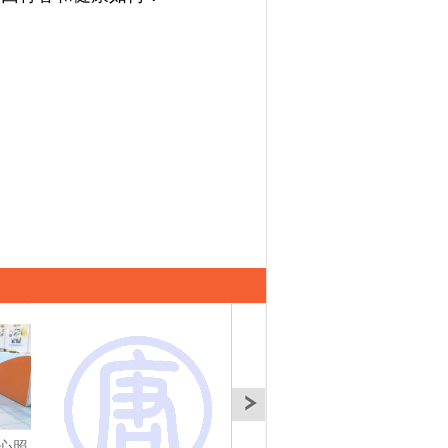
心照
綠標生活館開幕 打造健
綠色科技資源回收 未來
見證