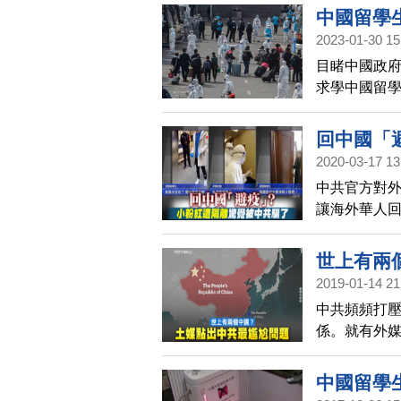
中國留學
2023-01-30 15
目睹中國政府
求學中國留
思。
回中國「
2020-03-17 13
中共官方對
讓海外華人
現完全不是
世上有兩
2019-01-14 21
中共頻頻打
係。就有外
碰觸中共最
生，他們幾
中國留學