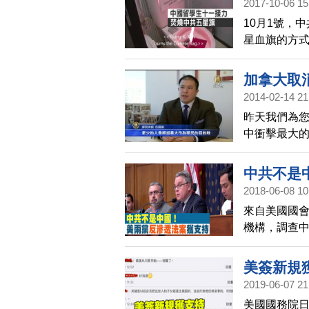
2017-10-06 15
10月1號，
星血旗的方
加拿大取
2014-02-14 21
昨天我們為您
中衝擊最大
大政府的目
站，獨家專訪
中共不是
境。
2018-06-08 10
來自美國國會
機構，調查
化，以及執
美簽新規
2019-06-07 21
美國國務院