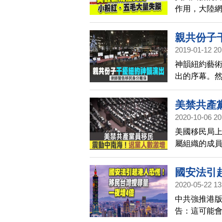
作用，大陸
大量失蹤，
結束中共政
親共份子
2019-01-12 20
神韻紐約藝術
出的序幕。
擾分子。移
國很可能永
美禁共產
2020-10-06 20
美國移民局
屬組織的成
大，2012
外。而對很
國安法引
項，這幾天
2020-05-22 13
中共強推港
告：這可能