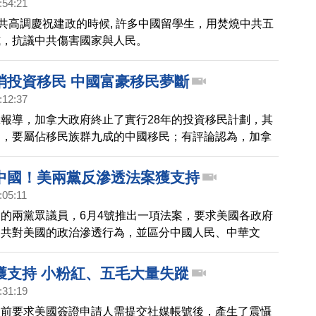
:54:21
中共高調慶祝建政的時候, 許多中國留學生，用焚燒中共五
式，抗議中共傷害國家與人民。
消投資移民 中國富豪移民夢斷
:12:37
報導，加拿大政府終止了實行28年的投資移民計劃，其
的，要屬佔移民族群九成的中國移民；有評論認為，加拿
的是要進一步限制中國富豪和投資流入，本台加拿大記者
當地移民律師，也了解正在等待受理的6萬6千位移民處
中國！美兩黨反滲透法案獲支持
:05:11
的兩黨眾議員，6月4號推出一項法案，要求美國各政府
中共對美國的政治滲透行為，並區分中國人民、中華文
政的中共。
獲支持 小粉紅、五毛大量失蹤
:31:19
日前要求美國簽證申請人需提交社媒帳號後，產生了震懾