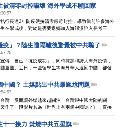
生被清零封控嚇壞 海外學成不願回家
:30:57
執行長達3年防疫硬拚清零嚴苛封控，導致當前許多海外
學生在學成後，對於是否要返鄉加入海歸派陷入長考三
避疫」？陸生遭隔離後驚覺被中共騙了
:57:25
外宣傳，自己「抗疫成功」，同時抹黑和誇大海外疫情，
回國避難。近日，一些留學生等海外華人返回中國，卻發
中共宣傳的那樣。
個中國？ 土媒點出中共最尷尬問題
:54:57
壓台灣，反而讓外媒越來越關注，台灣跟中國大陸的關
媒製作了一段影片名為《世界上有兩個中國嗎？》，直接
尷尬的問題，而同時，我們也訪問了在台灣的外國留學
乎一致讚賞台灣珍貴的地方在於，民主與自由。
生十一接力 焚燒中共五星旗