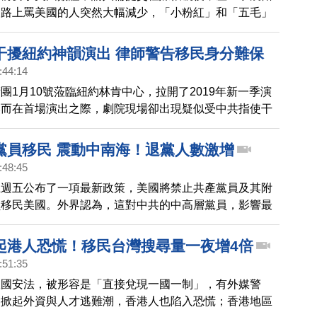
網路上罵美國的人突然大幅減少，「小粉紅」和「五毛」
很多網友支持美國政府的作法，並希望美國政府能大力度
權。
干擾紐約神韻演出 律師警告移民身分難保
:44:14
團1月10號蒞臨紐約林肯中心，拉開了2019年新一季演
然而在首場演出之際，劇院現場卻出現疑似受中共指使干
民律師表示，這些人是在公開違反美國法律，以後出了美
遠不能再進來了。
黨員移民 震動中南海！退黨人數激增
:48:45
上週五公布了一項最新政策，美國將禁止共產黨員及其附
員移民美國。外界認為，這對中共的中高層黨員，影響最
年就有調查結果顯示，有九成中共中央委員親屬，都移民海
多普通中國人來說，如果想移民美國，退黨已成為必要選
起港人恐慌！移民台灣搜尋量一夜增4倍
到「全球退黨服務中心」辦理《退黨證書》的人數激增。
:51:35
版國安法，被形容是「直接兌現一國一制」，有外媒警
會掀起外資與人才逃難潮，香港人也陷入恐慌；香港地區