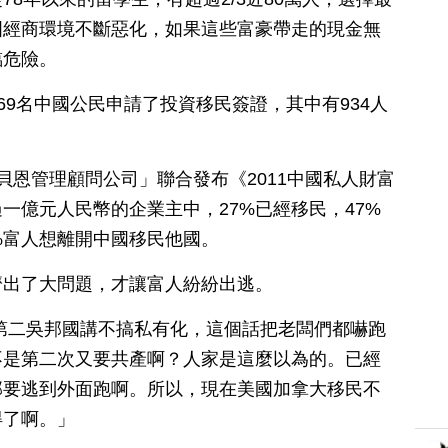
國經商環境不斷惡化，如果這些富豪帶走的現金無
臨危險。
969名中國公民申請了投資移民簽證，其中有934人
貝恩管理顧問公司」聯合發布《2011中國私人財富
一億元人民幣的企業主中，27%已經移民，47%
%富人想離開中國移民他國。
濟出了大問題，才讓富人紛紛出逃。
第二吳邦國講不搞私有化，這個話把老闆們都嚇跑
不是第二次又要共產啊？人家是這麼以為的。已經
部要逃到外面跑啊。所以，現在美國加拿大移民不
得了啊。」