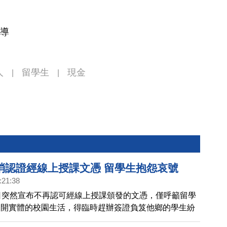
報導
人
留學生
現金
|
|
消認證經線上授課文憑 留學生抱怨哀號
:21:38
日突然宣布不再認可經線上授課頒發的文憑，僅呼籲留學
展開實體的校園生活，得臨時趕辦簽證負笈他鄉的學生紛
怨當局，簡直不把他們當人看。