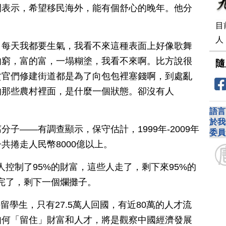
開表示，希望移民海外，能有個舒心的晚年。他分
目
人
，每天我都要生氣，我看不來這種表面上好像歌舞
的窮，富的富，一塌糊塗，我看不來啊。比方說很
隨
貪官們修建街道都是為了向包包裡塞錢啊，到處亂
的那些農村裡面，是什麼一個狀態。卻沒有人
語言
於我
子——有調查顯示，保守估計，1999年-2009年
委員
共捲走人民幣8000億以上。
人控制了95%的財富，這些人走了，剩下來95%的
完了，剩下一個爛攤子。
外留學生，只有27.5萬人回國，有近80萬的人才流
如何「留住」財富和人才，將是觀察中國經濟發展