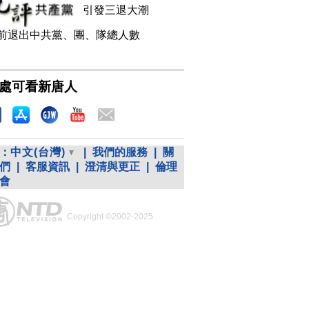
引發三退大潮
前退出中共黨、團、隊總人數
處可看新唐人
：
中文(台灣)
|
我們的服務
|
關
們
|
客服資訊
|
澄清與更正
|
倫理
會
Copyright ©2002-2025