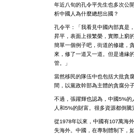
年近八旬的孔令平先生也多次公
析中國人為什麼總想出國？
孔令平：「我看見中國內部真是
昇平，表面上很繁榮，實際上窮
簡單一個例子吧，街道的修建，
來，修了一道又一道。但是邊緣
管。」
當然移民的隊伍中也包括大批貪腐分
間，以黨政幹部為主體的貪腐分子
不過，張躍輝也認為，中國5%的
人和5%的財富。很多資源都倒騰
從1978年以來，中國有107萬海
失海外。中國，在專制體制下，