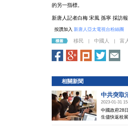
的另一指標。
新唐人記者白梅 宋風 孫寧 採訪
按讚加入
新唐人亞太電視台粉絲團
移民
中國人
富
|
|
相關新聞
中共突取
2023-01-31 15
中國政府28
生儘快返校
紛哀號並抱