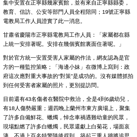
集中安置在正寧縣幾家賓館，並有來自正寧縣縣委，
教育、信訪、公安等部門人員全程陪同；19號正寧縣
電教局工作人員證實了此一消息。
甘肅省慶陽市正寧縣電教局工作人員：「家屬都在縣
上統一安排著呢。安排在幾個賓館裏面住著呢。」
對於官方統一安置受害人家屬的作法，網友認為是官
方的一種監控策略；「海邊小妹」在微博上寫到：政
府這次應對重大事故的“對策”是成功的。沒有媒體抓拍
到任何受害者家屬的照片，更別提訪問。
目前還有43名傷者在醫院中救治，全是4到6歲幼兒，
有18人傷勢嚴重；週四晚上蘭州市東方廣場上，聚集
了許多自備鮮花、蠟燭，悼念車禍遇難幼童的民眾，
現場點燃了許多白蠟燭，民眾還獻上白菊花，場面哀
淒，不過上百名特警隨後趕到，築起三重人牆將追思