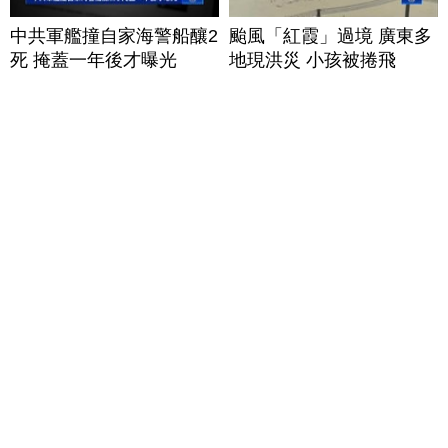
中共軍艦撞自家海警船釀2
颱風「紅霞」過境 廣東多
死 掩蓋一年後才曝光
地現洪災 小孩被捲飛