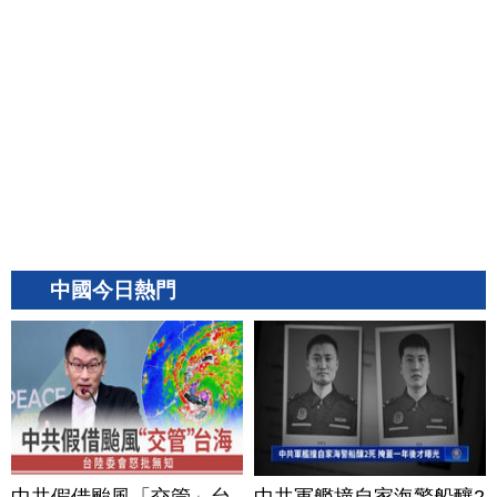
中國今日熱門
中共假借颱風「交管」台
中共軍艦撞自家海警船釀2