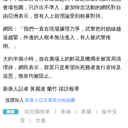
會場包圍，只許出不準入，參加悼念活動的網民對自
由亞洲表示，曾有人上前理論受到粗暴對待。
網民：「我們一直在現場據理力爭，武警把封鎖線越
逼越緊，外邊的人根本無法進入，有人被武警推
倒。」
大約半個小時，放在廣場上的鮮花及蠟燭全被當局清
理掉，網民表示，群眾只是希望向死難者進行哀悼及
追思，無奈均被阻止。
新唐人記者 黃麗達 蘭竹 採訪報導
按讚加入
新唐人亞太電視台粉絲團
幼兒園校車
車禍
家屬
集中安
|
|
|
置
甘肅
|