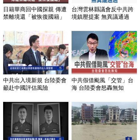
日籍華商回中國探親 傳遭
台灣雲林縣議會反中共跨
禁離境還「被恢復國籍」
境鎮壓提案 無異議通過
中共出入境新規 台陸委會
中共假借颱風「交管」台
籲赴中國評估風險
海 台陸委會怒轟無知