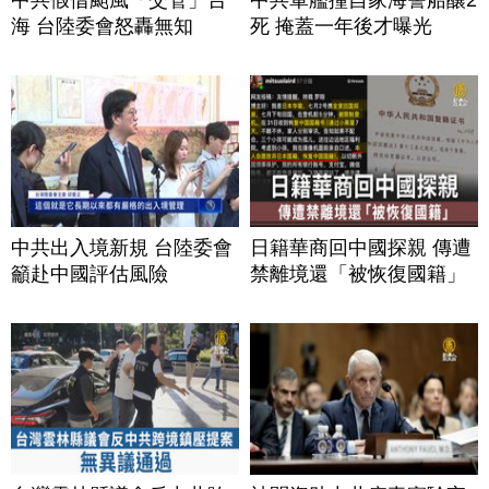
海 台陸委會怒轟無知
死 掩蓋一年後才曝光
中共出入境新規 台陸委會
日籍華商回中國探親 傳遭
籲赴中國評估風險
禁離境還「被恢復國籍」