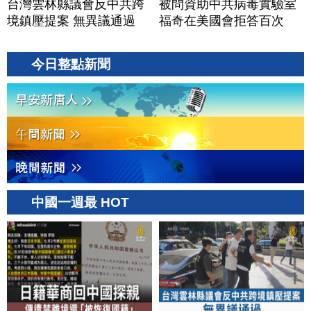
台灣雲林縣議會反中共跨
被問資助中共病毒實驗室
境鎮壓提案 無異議通過
福奇在美國會拒答百次
今日整點新聞
中國一週最 HOT