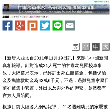
No compatible source was found for this video.
【新唐人亞太台2011年11月19日訊】來關心中國新聞
真相報導。針對造成21人死亡的甘肅幼兒園校車事
故，大陸當局表示，已經訂出死亡賠償金，包括保險
金及撫恤救助金為43萬6千元，不過，遇難兒童家屬目
前卻被集中安置，外出以及與外界的聯繫，竟然都有
官方人員陪同。
根據目前大陸各大網站報導， 21名遇難幼兒的家屬被