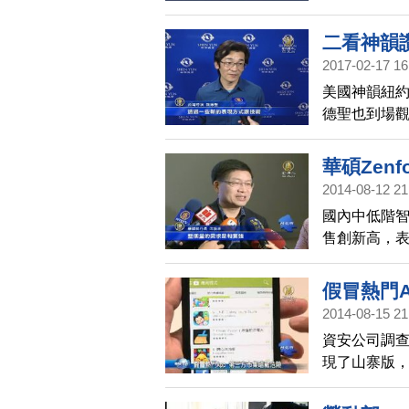
神韻藝術團，
出，不僅滿
二看神韻
歌仔戲知名
2017-02-17 16
美國神韻紐約
德聖也到場觀
精準配合之
活的新價值
華碩Zen
2014-08-12 21
國內中低階智
售創新高，
領域，下一季除
置，以及與in
假冒熱門A
2014-08-15 21
資安公司調查指
現了山寨版
下載，就可