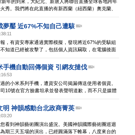
22新年的到來，大紀元、新唐人將聯合直播全球各地跨年
煙火秀。我們將在此直播的有新西蘭（紐西蘭）奧克蘭、
雪梨）、台灣台北、香港、泰國曼谷、迪拜（杜拜）等城
一睹各國慶祝跨年的盛況。
成夢靨 近67%不知自己遭駭
:38:11
報，有資安專家通過實際模擬，發現將近67%的受駭組
全不知道已經被攻擊了，包括個人資訊竊取，在電腦後面
其中商業資訊與損失，難以估計。
米手機自動回傳個資 引網友撻伐
:16:53
導過的小米系列手機，遭資安公司揭漏傳送使用者個資。
司10號在官方臉書坦承並發表聲明道歉，而不只是媒體
注，就連主管機關NCC也開始重視，NCC發言人 虞孝
媒體訪問時表示，未來在進口時，就做好把關。
文明 神韻感動台北政商菁英
:03:20
帶您看到神韻藝術團演出盛況。美國神韻國際藝術團巡迴
北為期三天五場的演出，已經圓滿落下帷幕，八度來台的