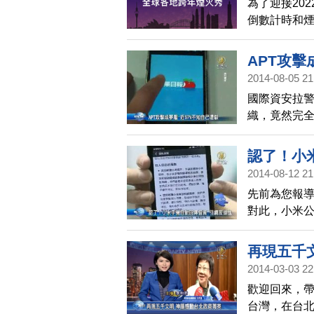
為了迎接20
倒數計時和
澳洲悉尼（
市，讓觀眾
APT攻擊
2014-08-05 21
國際資安拉警
織，竟然完
安裝木馬，
認了！小
2014-08-12 21
先前為您報
對此，小米公
關心，網友關
成接受平面
再現五千
2014-03-03 22
歡迎回來，
台灣，在台