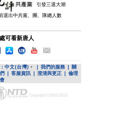
引發三退大潮
前退出中共黨、團、隊總人數
處可看新唐人
：
中文(台灣)
|
我們的服務
|
關
們
|
客服資訊
|
澄清與更正
|
倫理
會
Copyright ©2002-2023