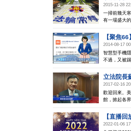
2015-11-28 22
一掃前幾天
有一場盛大的
排出壯觀盛
捉這難得一
【聚焦6
2014-08-17 00
安漏洞
智慧型手機
不過，又被
而雲端網路
隱私權不被
立法院長
京看起，一
2017-02-16 20
歡迎回來。美
館，掀起各
了今天(16日
【直播回放
2022-01-06 17