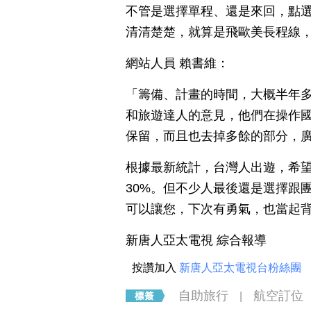
不管是選擇單程、還是來回，點
清清楚楚，就算是飛歐美長程線
網站人員 賴書維：
「籌備、計畫的時間，大概半年
和旅遊達人的意見，他們在操作
保留，而且也去掉多餘的部分，
根據最新統計，台灣人出遊，希望
30%。但不少人最後還是選擇跟
可以讓您，下次有勇氣，也當起
新唐人亞太電視 綜合報導
按讚加入
新唐人亞太電視台粉絲團
自助旅行
航空訂位
|