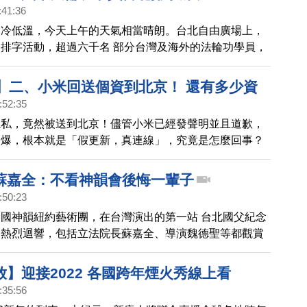
:41:36
寒冷低溫，今天上午的天氣相當晴朗。台北自由廣場上，
排字活動，超過六千名 部分台灣及海外的法輪功學員，
大的法輪圖形，演煉功法，路過的民眾紛紛拿起相機，捕
見的珍貴畫面。
6】二、小米回送個資到北京！ 還有多少資
:52:35
隱私，竟然被送到北京！儘管小米已經發聲明並且道歉，
踢爆，根本就是「假更新，真連線」，究竟是怎麼回事？
時代，從即時通訊，到雲端儲存，消費者怎麼保護自己的
侵犯？新聞最聚焦，我們帶您從小米機送使用者個資到北
蘇嘉全：不看神韻會後悔一輩子
起來關心，到底還有多少的資安漏洞。
:50:23
國神韻紐約藝術團，在台灣演出的第一站 台北國父紀念
界熱烈迴響，包括立法院長蘇嘉全、導演魏德聖等都觀賞
)下午的演出。
】迎接2022 各國跨年煙火秀線上看
:35:56