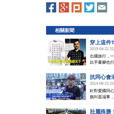
相關新聞
穿上這件
2019-04-22 22
出國旅行，
比手畫腳也行
面印有40個
的人，超越
抗同心會
2014-08-23 23
針對愛國同心
旗叫囂滋事
開始辱罵法
，今天下午
壯麗殊勝