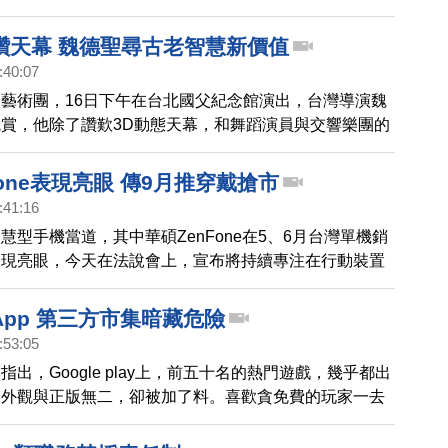
在台北政商藝文界菁英掀起觀賞熱潮，27日下午的演
場座無虛席，包括前副總統呂秀蓮、前台大校長孫震，及
讚天幕 魏德聖尋古老智慧新價值
小生楊麗花、陳亞蘭師徒，都是神韻演出現場的觀眾。
:40:07
藝術團，16日下午在台北國父紀念館演出，台灣導演魏
賞，他除了讚歎3D動態天幕，和舞蹈演員與交響樂團的
外，更說演出能喚起現代人沉澱、思考，找到人存在、生
。
fone表現亮眼 傳9月推穿戴搶市
:41:16
慧型手機當道，其中華碩ZenFone在5、6月台灣單機銷
表現亮眼，今天在法說會上，宣布將持續專注在行動裝置
了可能推出 Chrome Book外，九月可能推出穿戴式裝
tel合作的相關新品。
pp 第三方市集暗藏危險
:53:05
出，Google play上，前五十名的熱門遊戲，幾乎都出
，外觀與正版無二，卻被加了料。喜歡貪免費的玩家一去
能中標而不自知。