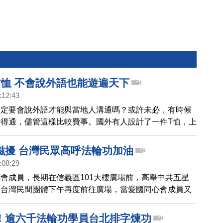
T恤 不會說外語也能遊遍天下
:12:43
一定要會說外語才能與當地人溝通嗎？或許未必，有時候
得通，儘管這樣比較費事。國外有人設計了一件T恤，上
令人一目了然的通用圖標（icon），希望能幫助喜歡旅遊
語言的藩籬，更容易地遊遍世界各國。
滋擾 台灣民眾高呼法輪功加油
:08:29
會成員，長期在信義區101大樓廣場前，高舉中共五星
，台灣民間團體下午再度前往廣場，當愛國同心會成員又
輪功團體時，一旁的台灣民眾高呼法輪功加油。帶您看到
現場的採訪。
！逾六千法輪功學員台北排字煉功