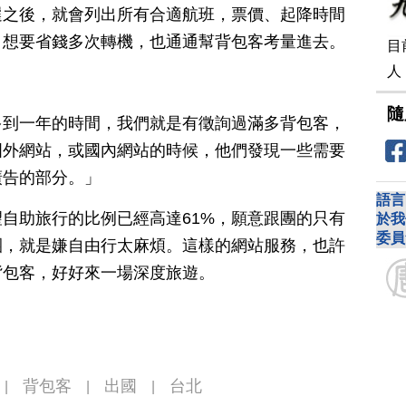
選之後，就會列出所有合適航班，票價、起降時間
，想要省錢多次轉機，也通通幫背包客考量進去。
目
人
隨
多到一年的時間，我們就是有徵詢過滿多背包客，
國外網站，或國內網站的時候，他們發現一些需要
廣告的部分。」
語言
自助旅行的比例已經高達61%，願意跟團的只有
於我
委員
團，就是嫌自由行太麻煩。這樣的網站服務，也許
背包客，好好來一場深度旅遊。
背包客
出國
台北
|
|
|