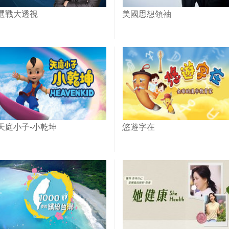
選戰大透視
美國思想領袖
天庭小子-小乾坤
悠遊字在