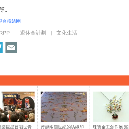
導。
視台粉絲團
RPP
退休金計劃
文化生活
|
|
音樂巨星首唱世青
跨越兩個世紀的紡織印
珠寶金工創作展 耀