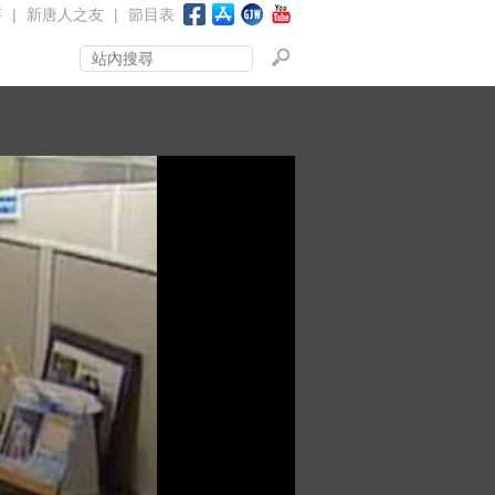
賽
|
新唐人之友
|
節目表