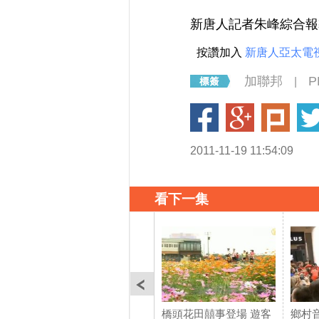
新唐人記者朱峰綜合報
按讚加入
新唐人亞太電
加聯邦
P
|
2011-11-19 11:54:09
看下一集
橋頭花田囍事登場 遊客
鄉村