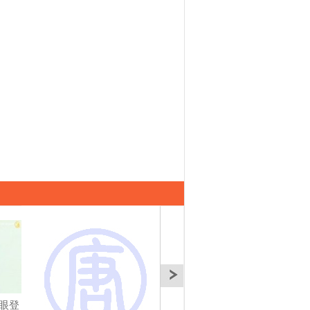
眼登
100年身心障礙運動會
夢想一百演唱會 4萬歌
紐約