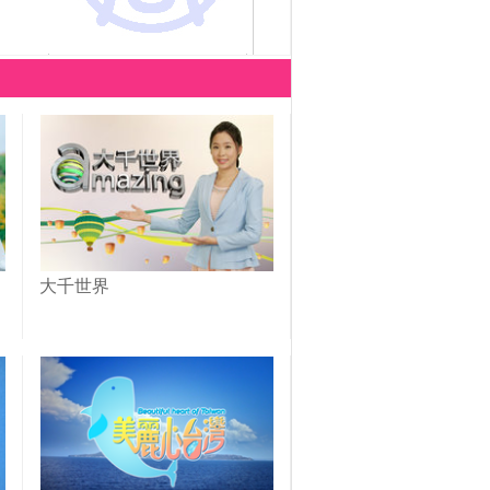
臺南開幕
迷大呼過癮
古風
大千世界