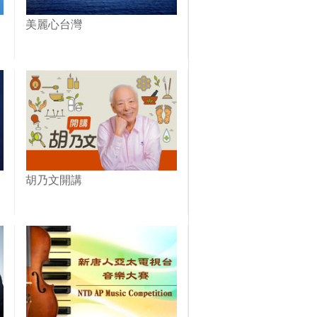
美麗心台灣
胡乃文開講