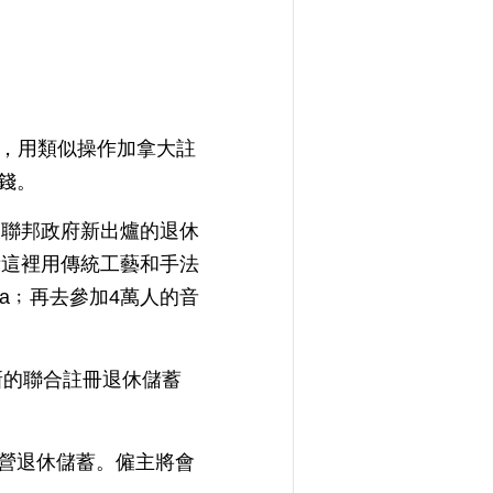
計劃，用類似操作加拿大註
錢。
大聯邦政府新出爐的退休
看這裡用傳統工藝和手法
a﹔再去參加4萬人的音
新的聯合註冊退休儲蓄
經營退休儲蓄。僱主將會