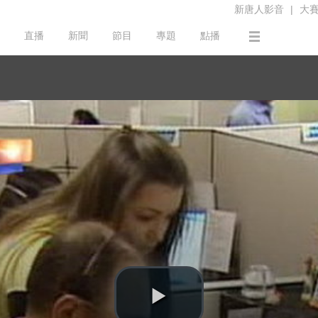
新唐人影音
|
大
直播
新聞
節目
專題
點播