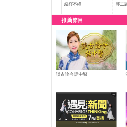
絡繹不絕
賽主
推薦節目
談古論今話中醫