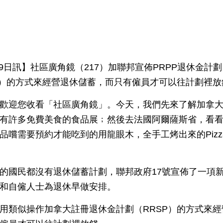
月19日訊】社區廣角鏡（217）加聯邦宣佈PRPP退休金
P）的方式來經營退休儲蓄，而只有僱員才可以往計劃裡放
歡迎您收看「社區廣角鏡」。今天，我們先來了解加拿
有許多免費美食的食品展﹔然後去法國阿爾薩斯省，看
品嚐需要預約才能吃到的用龍眼木，全手工烤出來的Pizz
作的國民都沒有退休儲蓄計劃，聯邦政府17號宣佈了一項
和自僱人士為退休早做安排。
用類似操作加拿大註冊退休金計劃（RRSP）的方式來