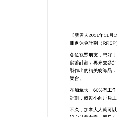
【新唐人2011年11
冊退休金計劃（RRS
各位觀眾朋友，您好﹗
儲蓄計劃﹔再來去參加
製作出的精美紡織品﹔
樂會。
在加拿大，60%有工
計劃，鼓勵小商戶員工
不久，加拿大人就可以