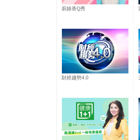
廚娘香Q秀
財經趨勢4.0