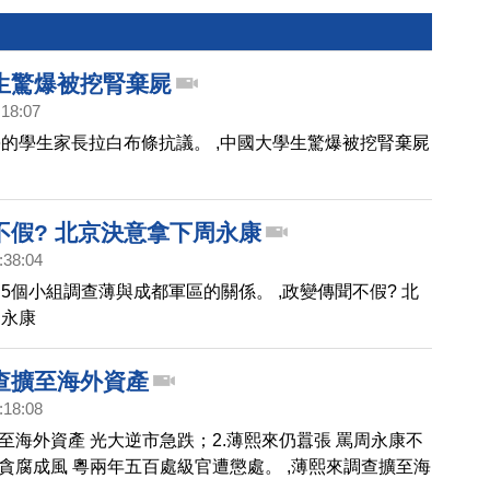
生驚爆被挖腎棄屍
:18:07
的學生家長拉白布條抗議。 ,中國大學生驚爆被挖腎棄屍
不假? 北京決意拿下周永康
:38:04
5個小組調查薄與成都軍區的關係。 ,政變傳聞不假? 北
周永康
查擴至海外資產
:18:08
擴至海外資產 光大逆市急跌；2.薄熙來仍囂張 罵周永康不
.貪腐成風 粵兩年五百處級官遭懲處。 ,薄熙來調查擴至海