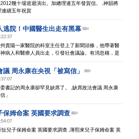
2012幾十場巡迴演出。加總理連五年發賀信。 ,神韻將
理連續五年祝賀
人逃院！中國醫生出走有黑幕
:22:37
貴州貴陽一家醫院的科室主任登上了新聞頭條，他帶著醫
精神病人和醫療人員出走，引發社會議論。有消息稱，是
扣留了醫生執業證，不讓醫生離職導致，請看我們的報
會議 周永康在央視「被寫信」
:37:07
委書記的周永康卻罕見缺席了。 ,缺席政法會議 周永康
寫信」
子保姆命案 英國要求調查
:54:07
牽扯兒子保姆命案 英國要求調查 ,薄熙來兒子保姆命案 英