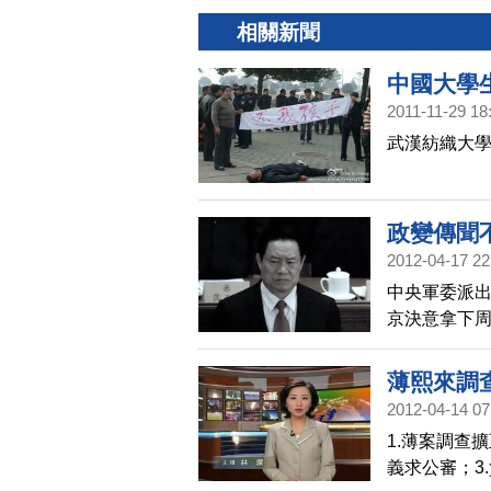
相關新聞
中國大學
2011-11-29 18
武漢紡織大學
政變傳聞
2012-04-17 22
中央軍委派出
京決意拿下
薄熙來調
2012-04-14 07
1.薄案調查
義求公審；3