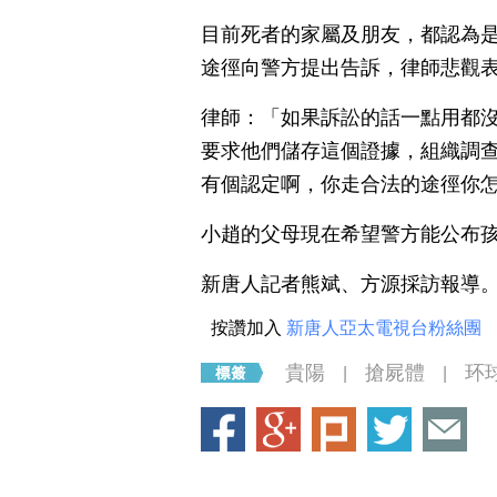
目前死者的家屬及朋友，都認為
途徑向警方提出告訴，律師悲觀
律師：「如果訴訟的話一點用都
要求他們儲存這個證據，組織調
有個認定啊，你走合法的途徑你
小趙的父母現在希望警方能公布
新唐人記者熊斌、方源採訪報導
按讚加入
新唐人亞太電視台粉絲團
貴陽
搶屍體
环
|
|