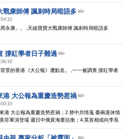
大戰康師傅 諷刺時局暗語多
:54:10
周永康」。 ,天線寶寶大戰康師傅 諷刺時局暗語多
查 撐紅學者日子難過
:36:10
背景的香港《大公報》遭點名。 ,一一被調查 撐紅學者
來港 大公報為重慶造勢惹禍
:00:10
團來港 大公報為重慶造勢惹禍；2.替中共情蒐 臺兩退休情
.美菲軍演登場 週日中俄黃海要抗衡‎；4.英首相或向李長
案。
現央視 專家分析「被露面」