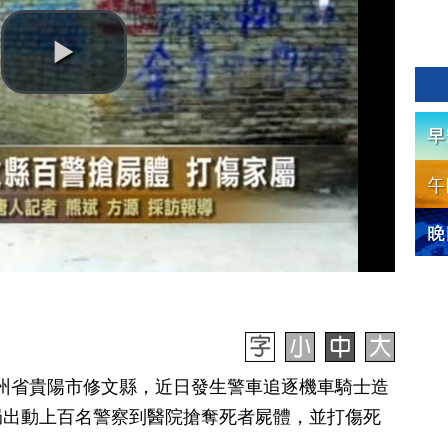
】貴州省貴陽市修文縣，近日發生警車追逐機車騎士造
局出動上百名警察到醫院搶奪死者屍體，並打傷死