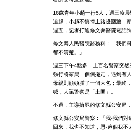
18歲青年小趙一行5人，週三凌
追趕，小趙不慎撞上路邊圍牆，
週五，記者打通修文縣醫院電話
修文縣人民醫院醫務科：「我們
都不清楚。」
週三下午4點多，上百名警察突然
強行將家屬一個個拖走，遇到有
母親則額頭腫了一個大包；最終
喊，大罵警察是「土匪」。
不過，主導搶屍的修文縣公安局
修文縣公安局警察：「我-我們對這
回來，我也不知道，恩-這個我不