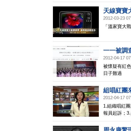
外資產
天線寶寶
2012-03-23 07
「溫家寶大戰
一一被調
2012-04-17 07
被懷疑有紅色
日子難過
組唱紅團
2012-04-17 07
1.組織唱紅
報員起訴；3
春提海伍德
周永康驚