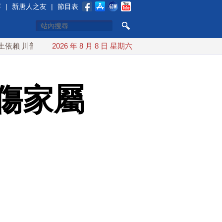
賽
|
新唐人之友
|
節目表
川普宣布礦業投資20億美元
2026 年 8 月 8 日 星期六
中東局勢動盪 土耳其沙特巴基斯
傷家屬