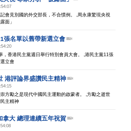
港 大公報為重慶造勢惹禍
:54:07
記會見別國的外交部長，不合慣例。 ,周永康驚現央視
被露面」
11張名單以舊帶新選立會
:54:20
舉，香港民主黨週日舉行特別會員大會。 ,港民主黨11張
新選立會
世 港評論界盛讚民主精神
:54:15
崇方勵之是現代中國民主運動的啟蒙者。 ,方勵之逝世
讚民主精神
加拿大 總理連續五年祝賀
:54:08