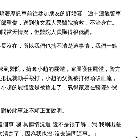
晨騎著摩託車前往參加朋友的訂婚宴，途中遭遇警車
頭部重傷，送到修文縣人民醫院搶救，不治身亡。
詢問當天情況，但醫院人員顯得很低調。
科長沒在，所以我們也搞不清楚這事情，我們一點
來到醫院，搶奪小趙的屍體，家屬護住屍體，警方
人抵抗就動手毆打，小趙的父親被打得頭破血流，
，小趙的屍體還是被搶走了，氣得家屬在醫院外哭
，對於此事並不願正面說明。
個事-嗯-具體情況還-還不是很了解，我-我剛出差
太清楚了，因為我也沒-沒去過問這事。」