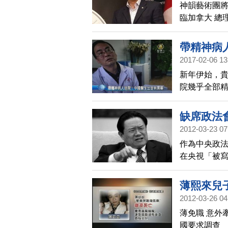
神韻藝術團將
臨加拿大 總
帶精神病
2017-02-06 13
新年伊始，
院幾乎全部
原來的醫院
導。
缺席政法
2012-03-23 07
作為中央政法
在央視「被
薄熙來兒
2012-03-26 04
薄免職 意外
國要求調查