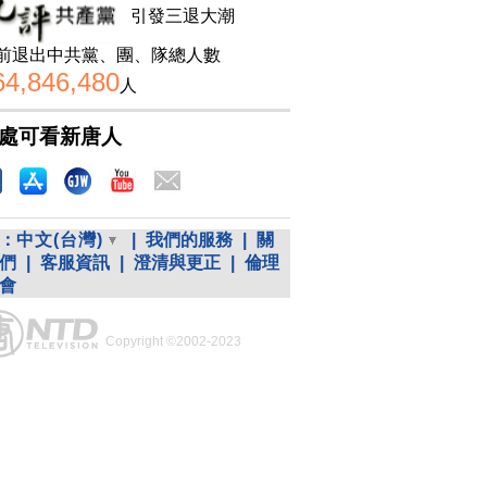
引發三退大潮
前退出中共黨、團、隊總人數
64,846,480
人
處可看新唐人
：
中文(台灣)
|
我們的服務
|
關
們
|
客服資訊
|
澄清與更正
|
倫理
會
Copyright ©2002-2023