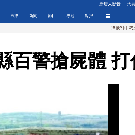
新唐人影音
|
大
直播
新聞
節目
專題
點播
降低對中稀土依賴 
縣百警搶屍體 打