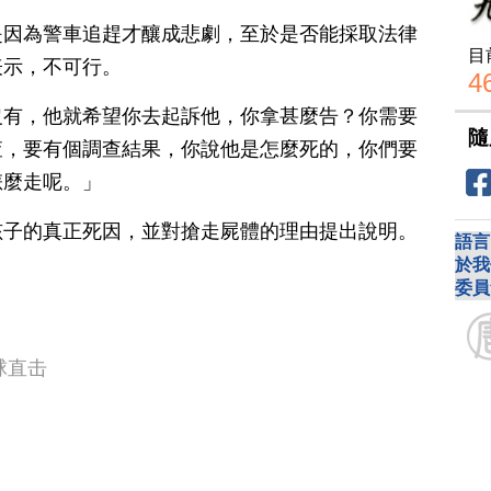
是因為警車追趕才釀成悲劇，至於是否能採取法律
目
表示，不可行。
4
沒有，他就希望你去起訴他，你拿甚麼告？你需要
隨
查，要有個調查結果，你說他是怎麼死的，你們要
怎麼走呢。」
孩子的真正死因，並對搶走屍體的理由提出說明。
語言
於我
。
委員
球直击