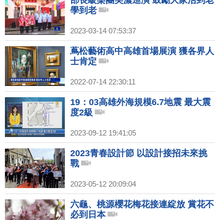
部長級樂團美濃巡演 鼓勵大家活到老
學到老
2023-03-14 07:53:37
蔦松藝術高中高雄首場展演 獲各界人
士肯定
2022-07-14 22:30:11
19：03高雄外海規模6.7地震 最大震
度2級
2023-09-12 19:41:05
2023青春設計節 以設計接招未來挑
戰
2023-05-12 20:09:04
六龜、桃源櫻花梅花接連綻放 賞花不
必到日本