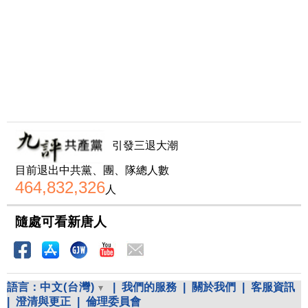
引發三退大潮
目前退出中共黨、團、隊總人數
464,832,326
人
隨處可看新唐人
語言：
中文(台灣)
|
我們的服務
|
關於我們
|
客服資訊
|
澄清與更正
|
倫理委員會