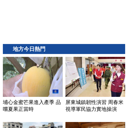
地方今日熱門
埔心金蜜芒果進入產季 品
屏東城鎮韌性演習 周春米
嚐夏果正當時
視導軍民協力實地操演