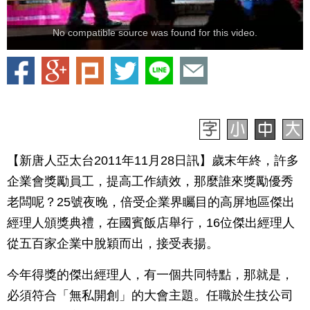
No compatible source was found for this video.
【新唐人亞太台2011年11月28日訊】歲末年終，許多
企業會獎勵員工，提高工作績效，那麼誰來獎勵優秀
老闆呢？25號夜晚，倍受企業界矚目的高屏地區傑出
經理人頒獎典禮，在國賓飯店舉行，16位傑出經理人
從五百家企業中脫穎而出，接受表揚。
今年得獎的傑出經理人，有一個共同特點，那就是，
必須符合「無私開創」的大會主題。任職於生技公司