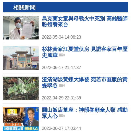
相關新聞
烏克蘭女童與母戰火中死別 高雄醫師
盼領養來台
2022-05-04 14:08:23
杉林黃家江夏堂伙房 見證客家百年歷
史風華
2022-06-17 21:47:37
澄清湖淡黃蝶大爆發 宛若市區版的黃
蝶翠谷
2022-04-29 22:31:39
圓山飯店董座：神韻眷顧全人類 感動
眾人心
2022-06-27 17:03:44