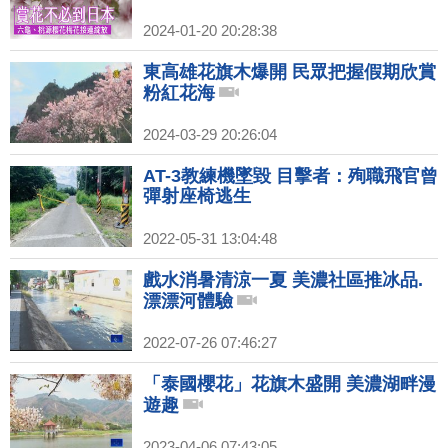
2024-01-20 20:28:38
東高雄花旗木爆開 民眾把握假期欣賞
粉紅花海
2024-03-29 20:26:04
AT-3教練機墜毀 目擊者：殉職飛官曾
彈射座椅逃生
2022-05-31 13:04:48
戲水消暑清涼一夏 美濃社區推冰品.
漂漂河體驗
2022-07-26 07:46:27
「泰國櫻花」花旗木盛開 美濃湖畔漫
遊趣
2023-04-06 07:43:05