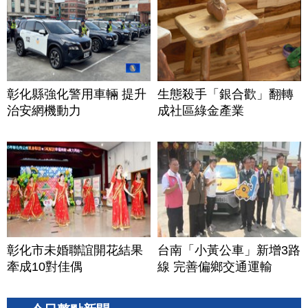
彰化縣強化警用車輛 提升
生態殺手「銀合歡」翻轉
治安網機動力
成社區綠金產業
彰化市未婚聯誼開花結果
台南「小黃公車」新增3路
牽成10對佳偶
線 完善偏鄉交通運輸