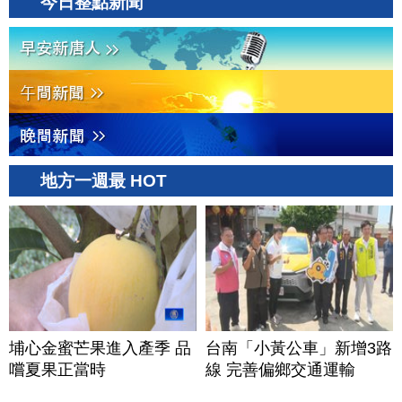
今日整點新聞
地方一週最 HOT
埔心金蜜芒果進入產季 品
台南「小黃公車」新增3路
嚐夏果正當時
線 完善偏鄉交通運輸