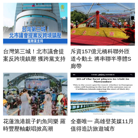
台灣第三城！北市議會提
斥資157億元橋科聯外匝
案反跨境鎮壓 獲跨黨支持
道今動土 將串聯半導體S
廊帶
花蓮漁港親子釣魚同樂 羅
全臺唯一 高雄登英媒11月
時豐壓軸獻唱掀高潮
值得造訪旅遊城市