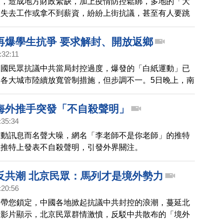
策，造成地方財政緊缺，加上疫情防控鬆綁，多地的「大
員失去工作或拿不到薪資，紛紛上街抗議，甚至有人要跳
。
再爆學生抗爭 要求解封、開放返鄉
:32:11
中國民眾抗議中共當局封控過度，爆發的「白紙運動」已
各大城市陸續放寬管制措施，但步調不一。5日晚上，南
由於封校期間發現陽性，大批學生在校園集會表達不滿，
他們提早返鄉。
海外推手突發「不自殺聲明」
:35:34
運動訊息而名聲大噪，網名「李老師不是你老師」的推特
在推特上發表不自殺聲明，引發外界關注。
反共潮 北京民眾：馬列才是境外勢力
:20:56
，帶您鎖定，中國各地掀起抗議中共封控的浪潮，蔓延北
有影片顯示，北京民眾群情激憤，反駁中共散布的「境外