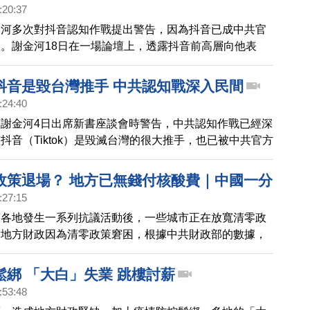
:20:37
金河多次對抖音認知作戰提出警告，因為抖音已成中共官
。謝金河18日在一場論壇上，透露抖音前高層向他表
畫性透過抖音影響台灣，但台灣卻渾然不覺。學者明居正
認知作戰的關聯性。
抖音是毀台灣推手 中共認知戰深入民間
:24:40
謝金河4日出席新書座談會時警告，中共認知作戰已經深
抖音（Tiktok）是毀滅台灣的很大推手，也已被中共官方
響，台灣政府絕不能夠悶聲不響、要清楚表態。
政策退場？ 地方已無錢付核酸費｜中國一分
:27:15
國各地發生一系列抗議活動後，一些城市正在放寬清零政
實地方財政因為清零政策窘困，根據中共財政部的數據，
月期間，地方政府的支出比收入多出11.8兆元人民幣，約
元，也為此大舉借債。官方數據顯示，在2022年的前十個
鬆綁 「大白」失業 跳樓討薪
ID相關的醫療支出猛增13%。
:53:48