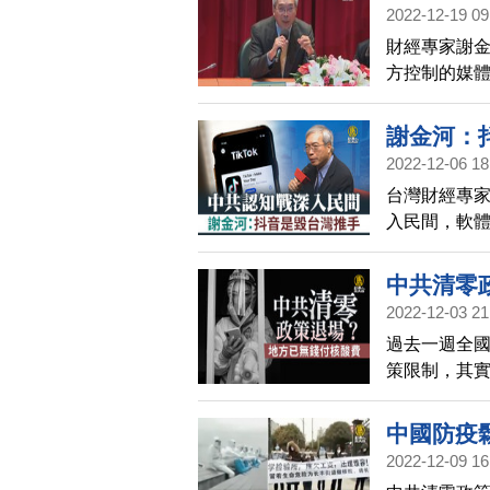
2022-12-19 09
灣
財經專家謝
方控制的媒體
示，中共計
也分析中共
謝金河：
2022-12-06 18
台灣財經專家
入民間，軟體
喉舌入股影
中共清零
2022-12-03 21
鐘
過去一週全
策限制，其
在1月至10
1.65兆美
中國防疫
月，與COV
2022-12-09 16