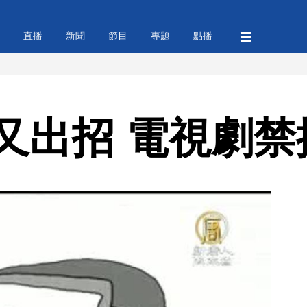
直播
新聞
節目
專題
點播
又出招 電視劇禁