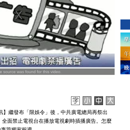
 source was found for this video.
0日訊】繼發布「限娛令」後，中共廣電總局再祭出
起，全面禁止電視台在播放電視劇時插播廣告。怎麼
的專題獨家報導。