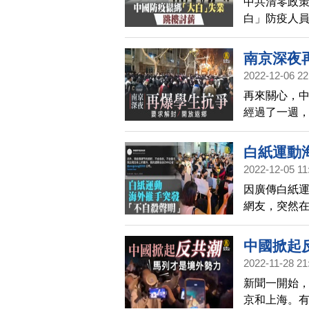
中共清零政
白」防疫人
樓索討薪水
南京深夜
2022-12-06 22
再來關心，
經過了一週，
京工業大學
要求校方讓
白紙運動
2022-12-05 11
因廣傳白紙
網友，突然
中國掀起
2022-11-28 21
新聞一開始
京和上海。