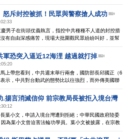
說法，諷刺中國共產黨和馬列主義才是境外勢力。
」怒斥封控被抓！民眾與警察搶人成功
:02:33
重慶男子在街頭仗義執言，指控中共種種不人道的封控措
民沒有自由深感痛苦，現場大批圍觀民眾紛紛叫好，並幫
方手中脫困。相關影片在網路上瘋傳，中國大陸網友將這
「重慶超人哥」。
共軍恐突入逼近12海浬 越過就打掉
:05:20
馬上帶您看到，中共週末舉行兩會，國防部長邱國正（6
院表示，中共對台動武的態勢比以往強烈，而外傳美國聯
長麥卡錫可能來台訪問，邱國正說國軍有超前部署，要警
藉口突然進入台灣領海基線，向12海浬的領空基線逼
功.揚言消滅信仰 前宗教局長被拒入境台灣
了因應共軍無人機、間諜氣球等威脅，已經將過去「不開
:30:12
原則，改為只要有航空實體進入領空基線，就要射擊。
局長葉小文，申請入境台灣遭到拒絕；中華民國政府陸委
，因為葉小文曾迫害法輪功學員。葉小文被披露，在宗教
曾說出共產黨的任務，是要從地球上消滅所有宗教、消滅
仰。台灣已故的樞機主教單國璽就曾指出，中共宗教局就