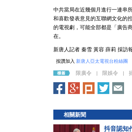
中共當局在近幾個月進行一連串
和喜歡發表意見的互聯網文化的
的電視劇，可能全部都是「廣告
在。
新唐人記者 秦雪 黃容 薛莉 採訪
按讚加入
新唐人亞太電視台粉絲團
限廣令
限娛令
|
|
相關新聞
抖音認知