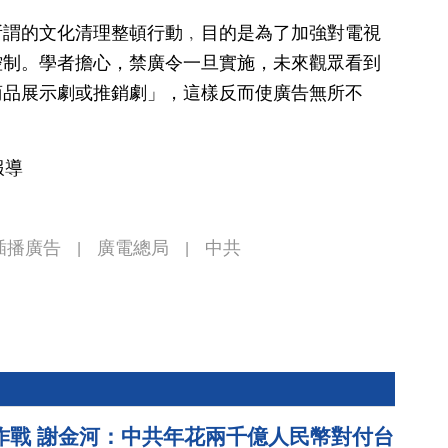
所謂的文化清理整頓行動﹐目的是為了加強對電視
控制。學者擔心，禁廣令一旦實施，未來觀眾看到
商品展示劇或推銷劇」，這樣反而使廣告無所不
報導
插播廣告
廣電總局
中共
|
|
作戰 謝金河：中共年花兩千億人民幣對付台