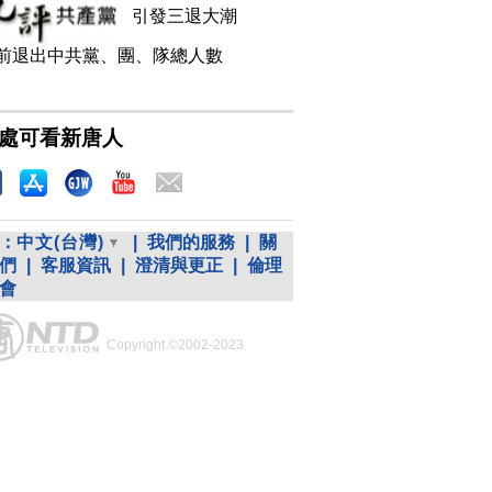
引發三退大潮
前退出中共黨、團、隊總人數
處可看新唐人
：
中文(台灣)
|
我們的服務
|
關
們
|
客服資訊
|
澄清與更正
|
倫理
會
Copyright ©2002-2023