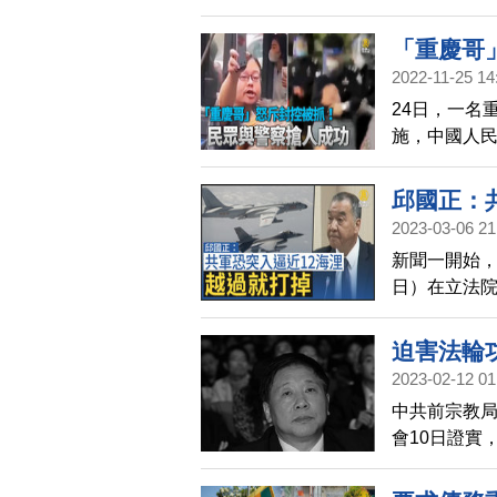
反華勢力」
「重慶哥
2022-11-25 14
24日，一名
施，中國人
助男子從警
名男子封為
邱國正：
2023-03-06 21
新聞一開始，
日）在立法
邦眾議院議
惕中共有可能
迫害法輪
近，台灣為
2023-02-12 01
第一槍」的
中共前宗教
會10日證實
局長任內，
人對神的信