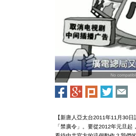
No compatible
【新唐人亞太台2011年11月3
「禁廣令」。要從2012年元旦
看待中共官方的這個動作？我們