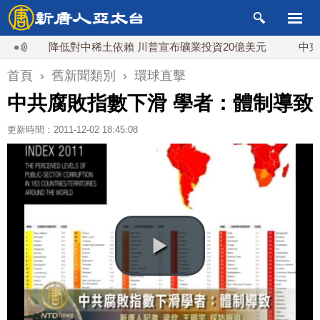
降低對中稀土依賴 川普宣布礦業投資20億美元
中東局勢
首頁
›
舊新聞類別
›
環球直擊
中共腐敗指數下滑 學者：體制導致
更新時間：2011-12-02 18:45:08