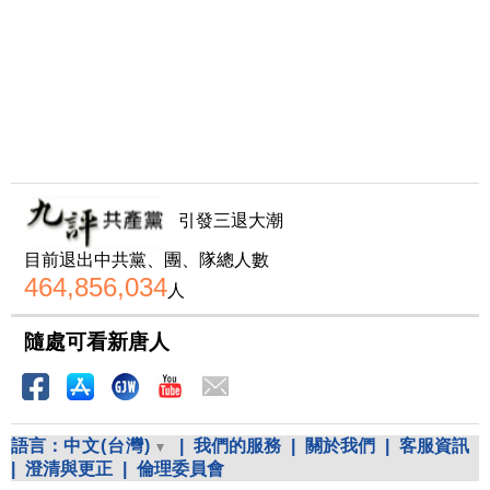
引發三退大潮
目前退出中共黨、團、隊總人數
464,856,034
人
隨處可看新唐人
語言：
中文(台灣)
|
我們的服務
|
關於我們
|
客服資訊
|
澄清與更正
|
倫理委員會