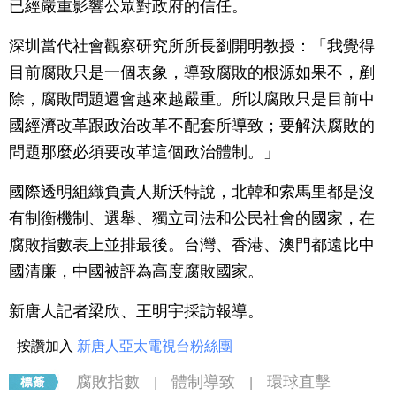
已經嚴重影響公眾對政府的信任。
深圳當代社會觀察研究所所長劉開明教授：「我覺得
目前腐敗只是一個表象，導致腐敗的根源如果不，剷
除，腐敗問題還會越來越嚴重。所以腐敗只是目前中
國經濟改革跟政治改革不配套所導致；要解決腐敗的
問題那麼必須要改革這個政治體制。」
國際透明組織負責人斯沃特說，北韓和索馬里都是沒
有制衡機制、選舉、獨立司法和公民社會的國家，在
腐敗指數表上並排最後。台灣、香港、澳門都遠比中
國清廉，中國被評為高度腐敗國家。
新唐人記者梁欣、王明宇採訪報導。
按讚加入
新唐人亞太電視台粉絲團
腐敗指數
體制導致
環球直擊
|
|