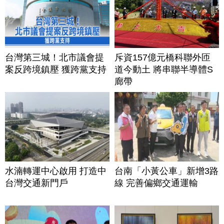
台灣第三城！北市議會提
斥資157億元橋科聯外匝
案反跨境鎮壓 獲跨黨支持
道今動土 將串聯半導體S
廊帶
水湳轉運中心啟用 打造中
台南「小黃公車」新增3路
台灣交通新門戶
線 完善偏鄉交通運輸