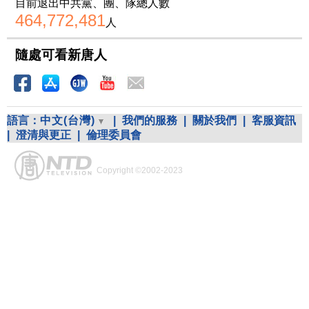
目前退出中共黨、團、隊總人數
464,772,481
人
隨處可看新唐人
語言：
中文(台灣)
|
我們的服務
|
關於我們
|
客服資訊
|
澄清與更正
|
倫理委員會
Copyright ©2002-2023