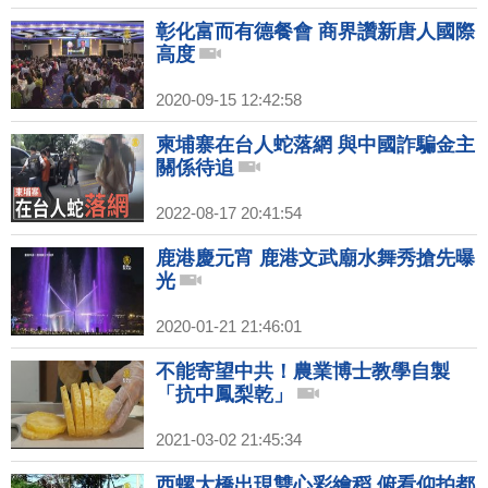
彰化富而有德餐會 商界讚新唐人國際
高度
2020-09-15 12:42:58
柬埔寨在台人蛇落網 與中國詐騙金主
關係待追
2022-08-17 20:41:54
鹿港慶元宵 鹿港文武廟水舞秀搶先曝
光
2020-01-21 21:46:01
不能寄望中共！農業博士教學自製
「抗中鳳梨乾」
2021-03-02 21:45:34
西螺大橋出現雙心彩繪稻 俯看仰拍都