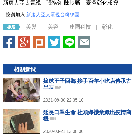
新唐人亞太電視 張祺翎 陳映甄 臺灣彰化報導
按讚加入
新唐人亞太電視台粉絲團
美髮
美容
建國科技
彰化
|
|
|
相關新聞
撞球王子回鄉 接手百年小吃店傳承古
早味
2021-09-30 22:35:10
延長口罩生命 社頭織襪業織出疫情商
機
2020-03-21 13:08:06