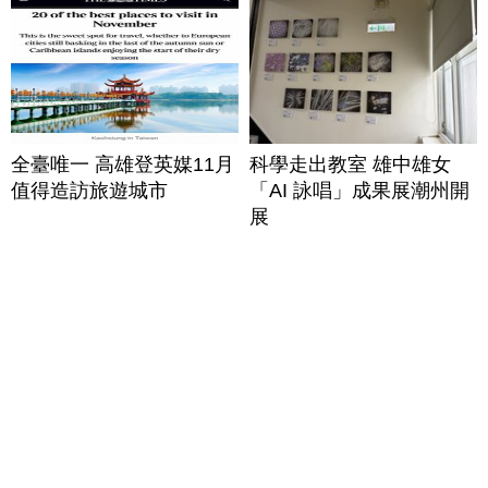
全臺唯一 高雄登英媒11月
科學走出教室 雄中雄女
值得造訪旅遊城市
「AI 詠唱」成果展潮州開
展