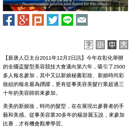
No compatible source was found for this video.
【新唐人亞太台2011年12月2日訊】今年在彰化舉辦
的全國盃髮型美容競技大會邁向第六年，吸引了2500
多人報名參加，其中又以新娘秘書彩妝、新娘時尚彩
妝組的報名最為踴躍，更有從事美容美髮行業超過三
十年的美容師前來參加。
美美的新娘妝，時尚的髮型，在在展現出參賽者的手
藝和美感。從事美容業30多年的楊游麗玉說，來參加
比賽，才有機會觀摩學習。