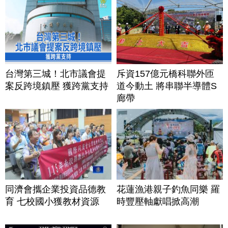
台灣第三城！北市議會提
斥資157億元橋科聯外匝
案反跨境鎮壓 獲跨黨支持
道今動土 將串聯半導體S
廊帶
同濟會攜企業投資品德教
花蓮漁港親子釣魚同樂 羅
育 七校國小獲教材資源
時豐壓軸獻唱掀高潮