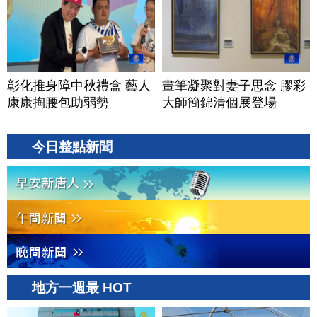
彰化推身障中秋禮盒 藝人
畫筆凝聚對妻子思念 膠彩
康康掏腰包助弱勢
大師簡錦清個展登場
今日整點新聞
地方一週最 HOT