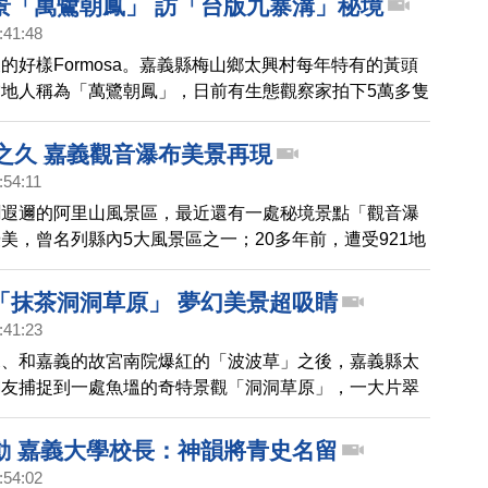
景「萬鷺朝鳳」 訪「台版九寨溝」秘境
:41:48
的好樣Formosa。嘉義縣梅山鄉太興村每年特有的黃頭
地人稱為「萬鷺朝鳳」，日前有生態觀察家拍下5萬多隻
的壯觀景象。這裡還有媲美「九寨溝」的太興飛瀑，也是
熱門祕境。
年之久 嘉義觀音瀑布美景再現
:54:11
聞遐邇的阿里山風景區，最近還有一處秘境景點「觀音瀑
美，曾名列縣內5大風景區之一；20多年前，遭受921地
風災肆虐。經嘉義縣政府及阿管處等單位爭取經費修繕
年，終於再現風華！
「抹茶洞洞草原」 夢幻美景超吸睛
:41:23
尾、和嘉義的故宮南院爆紅的「波波草」之後，嘉義縣太
網友捕捉到一處魚塭的奇特景觀「洞洞草原」，一大片翠
坑洞洞的壯觀場景，吸引許多遊客前往拍照。
動 嘉義大學校長：神韻將青史名留
:54:02