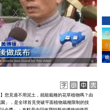
 source was found for this video.
日訊】您見過不用泥土，就能栽種的花草植物嗎？由
花園」，是全球首見突破平面植物栽種限制的技
設計金獎』；布料是由回收寶特瓶的纖維編織而