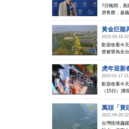
7日晚間，美
房售罄，嘉
歷史當中。從
希望每一位
黃金巨龍
2022-03-18 22
歡迎收看今天
曾被譽為全台
大爆發。另
亮，吸引不
虎年迎新
2022-01-17 21
歡迎收看今天
（15日）湧
民眾提前感
萬頭「黃
2021-09-20 22
台灣疫情趨緩