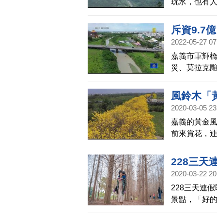
玩水，也有
鷺朝鳳」；日
鷺，分成50
斥資9.7
客驚呼連連
2022-05-27 07
嘉義市軍輝
災、莫拉克
總局將斥資9
式。
風鈴木「
2020-03-05 23
嘉義的黃金
前來賞花，
228三
2020-03-22 20
228三天連
景點，「好
肺炎的衝擊