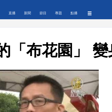
直播
新聞
節目
專題
點播
的「布花園」 變