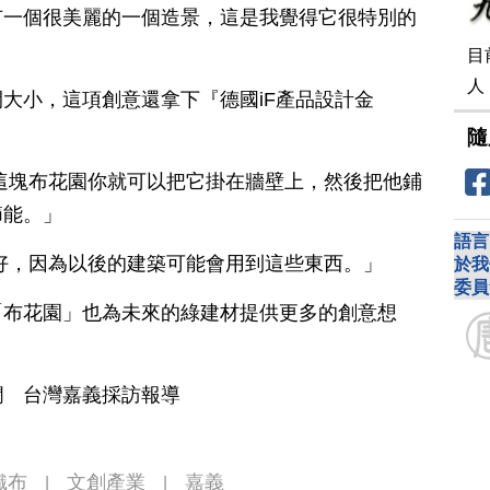
有一個很美麗的一個造景，這是我覺得它很特別的
目
人
大小，這項創意還拿下『德國iF產品設計金
隨
這塊布花園你就可以把它掛在牆壁上，然後把他鋪
節能。」
語言
好，因為以後的建築可能會用到這些東西。」
於我
委員
「布花園」也為未來的綠建材提供更多的創意想
嫻 台灣嘉義採訪報導
織布
文創產業
嘉義
|
|