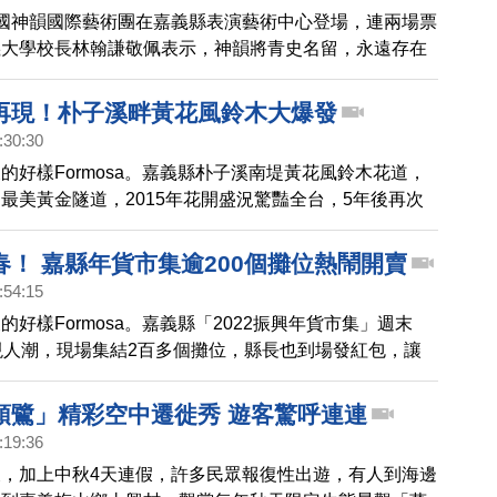
國神韻國際藝術團在嘉義縣表演藝術中心登場，連兩場票
義大學校長林翰謙敬佩表示，神韻將青史名留，永遠存在
美返台，投入教育10多年的聲樂家曾維民也有感而發，
台灣觀眾，都能來感受神韻在全球的正面能量。
再現！朴子溪畔黃花風鈴木大爆發
:30:30
的好樣Formosa。嘉義縣朴子溪南堤黃花風鈴木花道，
最美黃金隧道，2015年花開盛況驚豔全台，5年後再次
一端，還有苦楝樹綠色隧道，淡紫色花序正綻放，相當漂
少遊客前往尋幽訪勝。
春！ 嘉縣年貨市集逾200個攤位熱鬧開賣
:54:15
的好樣Formosa。嘉義縣「2022振興年貨市集」週末
現人潮，現場集結2百多個攤位，縣長也到場發紅包，讓
受過年氣氛。
頭鷺」精彩空中遷徙秀 遊客驚呼連連
:19:36
，加上中秋4天連假，許多民眾報復性出遊，有人到海邊