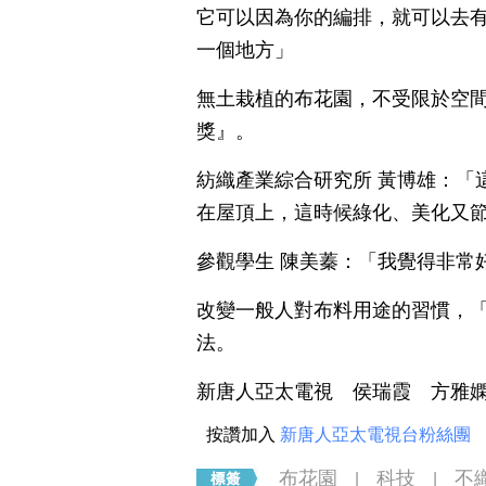
它可以因為你的編排，就可以去
一個地方」
無土栽植的布花園，不受限於空間
獎』。
紡織產業綜合研究所 黃博雄：「
在屋頂上，這時候綠化、美化又
參觀學生 陳美蓁：「我覺得非常
改變一般人對布料用途的習慣，
法。
新唐人亞太電視 侯瑞霞 方雅
按讚加入
新唐人亞太電視台粉絲團
布花園
科技
不
|
|