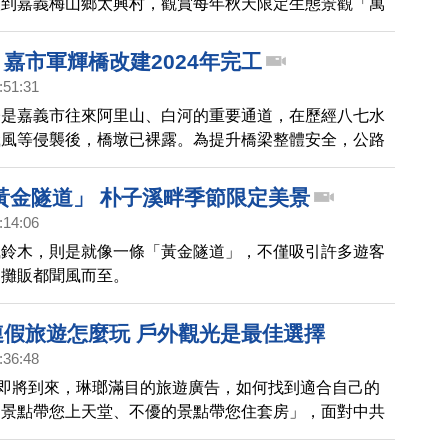
人到嘉義梅山鄉太興村，觀賞每年秋天限定生態景觀「萬
前，生態觀察家暨攝影師發現有超過3萬隻以上的黃頭
批過境太興村上空，上演精彩的遷徙秀，壯觀景象，讓遊
億 嘉市軍輝橋改建2024年完工
。
:51:31
橋是嘉義市往來阿里山、白河的重要通道，在歷經八七水
颱風等侵襲後，橋墩已裸露。為提升橋梁整體安全，公路
.7億建造新橋，週四（26日）舉行改建工程動土祈福儀
黃金隧道」 朴子溪畔季節限定美景
:14:06
風鈴木，則是就像一條「黃金隧道」，不僅吸引許多遊客
連攤販都聞風而至。
天連假旅遊怎麼玩 戶外觀光是最佳選擇
:36:48
假即將到來，琳瑯滿目的旅遊廣告，如何找到適合自己的
的景點帶您上天堂、不優的景點帶您住套房」，面對中共
，戶外觀光成為最佳選擇，「漫步在雲端的阿里山花