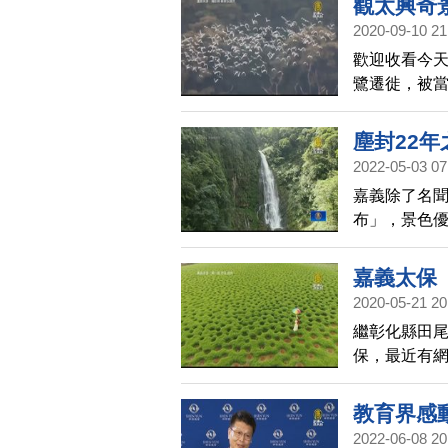
觀太興奇
2020-09-10 21
歡迎收看今天
鷺遷徙，被當
黃頭鷺過境
遊客造訪的
塵封22
2022-05-03 07
嘉義除了名
布」，景色優
震和莫拉克
後，睽違22
嘉義太保
2020-05-21 20
繼彰化縣田
保，最近有
綠、布滿坑
教育界感
2022-06-08 20