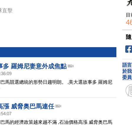
球直擊
目
4
隨
語言
事多 羅姆尼妻意外成焦點
於我
:36:09
委員
巴馬競選總統的形勢日趨明朗。 ,美大選故事多 羅姆尼
點
高漲 威脅奥巴馬連任
:54:07
巴馬的經濟政策越來越不滿 ,石油價格高漲 威脅奥巴馬