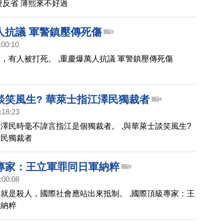
慶反省 薄熙來不好過
人抗議 軍警鎮壓傳死傷
:00:10
，有人被打死。 ,重慶爆萬人抗議 軍警鎮壓傳死傷
談笑風生? 華萊士指江澤民獨裁者
:18:23
澤民時毫不諱言指江是個獨裁者。 ,與華萊士談笑風生?
澤民獨裁者
專家：王立軍罪同日軍納粹
:00:08
就是殺人，國際社會應站出來抵制。 ,國際頂級專家：王
軍納粹