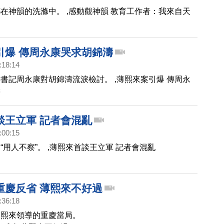
在神韻的洗滌中。 ,感動觀神韻 教育工作者：我來自天
引爆 傳周永康哭求胡錦濤
:18:14
書記周永康對胡錦濤流淚檢討。 ,薄熙來案引爆 傳周永
濤
談王立軍 記者會混亂
:00:15
“用人不察”。 ,薄熙來首談王立軍 記者會混亂
重慶反省 薄熙來不好過
:36:18
薄熙來領導的重慶當局。