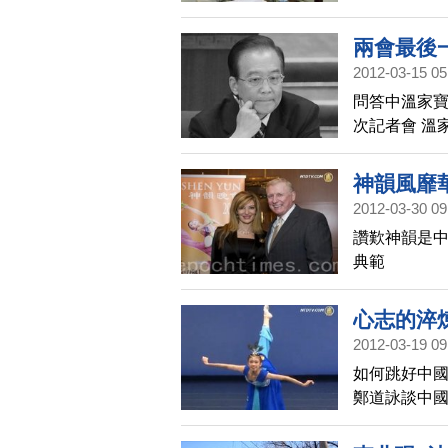
兩會最後
2012-03-15 05
問答中溫家寶
次記者會 溫
神韻風靡
2012-03-30 09
讚歎神韻是中
典範
心志的淬
2012-03-19 09
如何跳好中國
鄭道詠談中