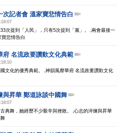
一次記者會 溫家寶悲情告白
:18:07
33次提到「人民」，只有5次提到「黨」。 ,兩會最後一
家寶悲情告白
華府 名流政要讚歎文化典範
:18:10
國文化的優秀典範。 ,神韻風靡華府 名流政要讚歎文化
煉與昇華 鄭道詠談中國舞
:18:07
古典舞，她經歷不少艱辛與挫敗。 ,心志的淬煉與昇華
國舞