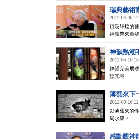
瑞典藝術
2012-04-06 14
頂級輝煌的藝
神韻帶來自
神韻熱潮
2012-04-10 18
神韻完美展現
臨其境
薄熙來下
2012-03-16 11
以薄熙來的性
周永康？
感動觀神