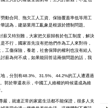
訂勞動合同、拖欠工人工資、保險覆蓋率低等用工
於華認為，建築業用工亂象是根源於體制問題。
，討薪又特別難，大家把欠薪歸咎於包工制度，解決
還是不行，國家首先沒有把他們作為工人來對待，
說，工傷保險，養老，社會保障的權利也沒有給人
是討薪為何不成，如果能回答這兩個問題的話，我
分別有48.3%、31.5%、44.2%的工人遭遇過
2%。郭於華還表示，中國工人維權的時候還成為維
奪。
有尊嚴，就連正常的家庭生活都不能保證，很多人夫