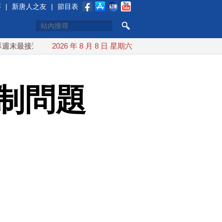
賽
|
新唐人之友
|
節目表
近台灣 最快9日可能登陸中國
2026 年 8 月 8 日 星期六
台灣漢光首結合城鎮演習 AIT
制問題