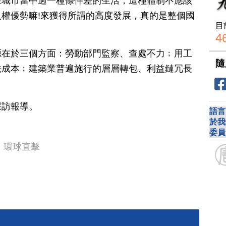
在城市當中過一種條件差的生活，這種體制不應該
權優勢嘛!來獲得所謂的高度發展，真的是整個國
目
4
源在於三個方面：勞動部門監察、查處不力﹔用工
隨
法成本﹔建築業普遍施行的層層轉包、利益鏈冗長
採訪報導。
語言
於我
委員
環球直擊