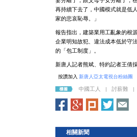
妻分離了，跟父母子女分離了，
再持續下去了，中國模式就是低人
家的悲哀恥辱。」
報告指出，建築業用工亂象的根
企業明知故犯、違法成本低於守
的「包工制度」。
新唐人記者熊斌、特約記者王倩
按讚加入
新唐人亞太電視台粉絲團
中國工人
討薪難
|
|
相關新聞