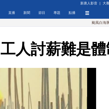
新唐人影音
|
大
直播
新聞
節目
專題
點播
颱風白海豚週末最接
國工人討薪難是體