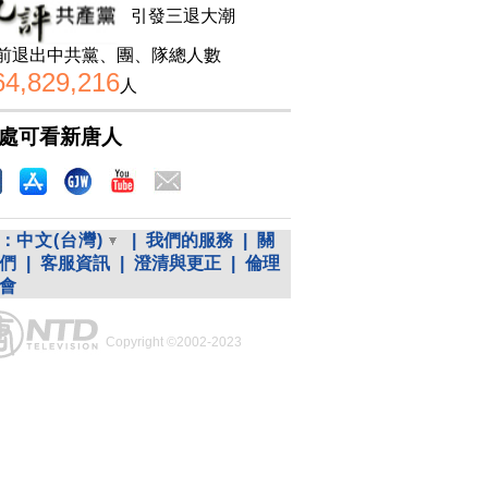
引發三退大潮
前退出中共黨、團、隊總人數
64,829,216
人
處可看新唐人
：
中文(台灣)
|
我們的服務
|
關
們
|
客服資訊
|
澄清與更正
|
倫理
會
Copyright ©2002-2023