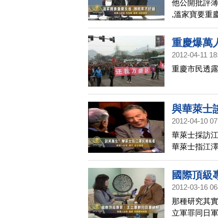
他公開批評
,溫家寶要重
重慶爆萬
2012-04-11 18
重慶市民透露
與華萊士
2012-04-10 07
華萊士採訪江
華萊士指江
國際頂級
2012-03-16 06
那種研究其實
立軍罪同日