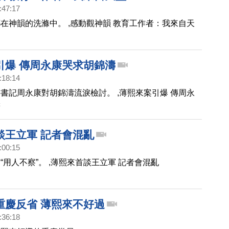
:47:17
在神韻的洗滌中。 ,感動觀神韻 教育工作者：我來自天
引爆 傳周永康哭求胡錦濤
:18:14
書記周永康對胡錦濤流淚檢討。 ,薄熙來案引爆 傳周永
濤
談王立軍 記者會混亂
:00:15
“用人不察”。 ,薄熙來首談王立軍 記者會混亂
重慶反省 薄熙來不好過
:36:18