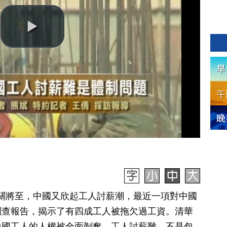
】年關將至，中國又欣起工人討薪潮，最近一項對中國
調查報告，揭示了有四成工人被拖欠過工資。清華
中國工人的人權被全面剝奪，工人討薪難，不是包