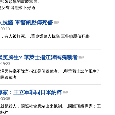
薄熙來領導的重慶當局。
慶反省 薄熙來不好過
人抗議 軍警鎮壓傳死傷
:00:10
，有人被打死。 ,重慶爆萬人抗議 軍警鎮壓傳死傷
談笑風生? 華萊士指江澤民獨裁者
:18:23
澤民時毫不諱言指江是個獨裁者。 ,與華萊士談笑風生?
澤民獨裁者
專家：王立軍罪同日軍納粹
:00:08
就是殺人，國際社會應站出來抵制。 ,國際頂級專家：王
軍納粹